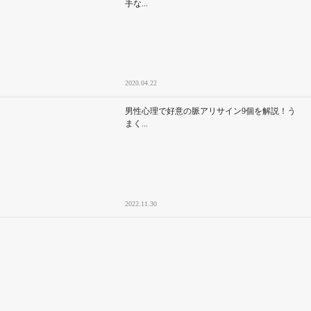
手な...
2020.04.22
男性心理で好意の脈アリサイン9個を解説！う
まく...
2022.11.30