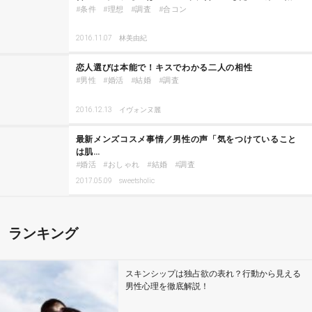
条件
理想
調査
合コン
2016.11.07
林美由紀
恋人選びは本能で！キスでわかる二人の相性
男性
婚活
結婚
調査
2016.12.13
イヴォンヌ麗
最新メンズコスメ事情／男性の声「気をつけていること
は肌…
婚活
おしゃれ
結婚
調査
2017.05.09
sweetsholic
ランキング
スキンシップは独占欲の表れ？行動から見える
男性心理を徹底解説！