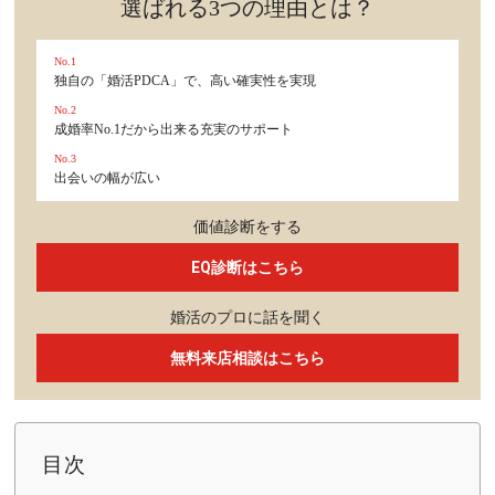
選ばれる3つの理由とは？
No.1
独自の「婚活PDCA」で、高い確実性を実現
No.2
成婚率No.1だから出来る充実のサポート
No.3
出会いの幅が広い
価値診断をする
EQ診断はこちら
婚活のプロに話を聞く
無料来店相談はこちら
目次