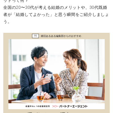
ットって何？
セックスライフ
全国の20〜30代が考える結婚のメリットや、30代既婚
者が「結婚してよかった」と思う瞬間をご紹介しましょ
不倫・だめ男
う。
感動
PR
婚活あるある編集部からのおすすめ
心の処方箋
カルチャー・トレンド・芸能
驚き