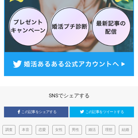
SNSでシェアする
この記事をシェアする
この記事をツイートする
調査
本音
恋愛
女性
男性
婚活
理想
結婚