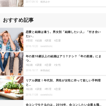
2017.09.10
桜井みや
おすすめ記事
恋愛と結婚は違う。男女別「結婚したい人」「付き合い
たい…
理想
結婚
調査
恋愛
2016.10.20
sweetsholic
年の差10歳以上の結婚はアリ？ナシ？「年の差婚」にま
つ…
結婚
調査
恋愛
女性
2016.10.17
林美由紀
リアル調査！年代別、男性が女性に作って欲しい手料理
と…
結婚
調査
料理
恋愛
2016.11.08
sweetsholic
合コンでモテるのは… 2016年、合コンしたい企業＆職…