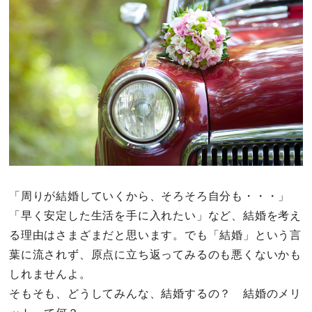
その他
ドキドキ
仕事とキャリア
特集
占い・診断
「周りが結婚していくから、そろそろ自分も・・・」
「早く安定した生活を手に入れたい」など、結婚を考え
ファッション・美容
る理由はさまざまだと思います。でも「結婚」という言
グルメ
葉に流されず、原点に立ち返ってみるのも悪くないかも
しれませんよ。
趣味・旅行
そもそも、どうしてみんな、結婚するの？ 結婚のメリ