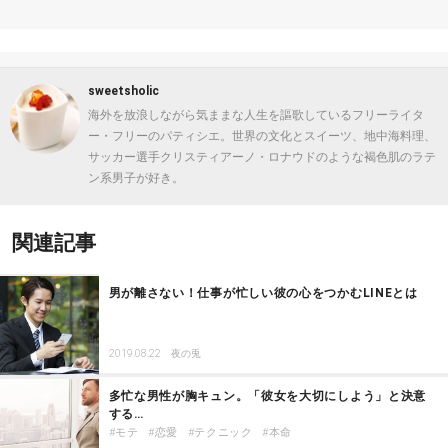
sweetsholic
海外を放浪しながら気ままな人生を謳歌しているフリーライタ
ー・フリーのパティシエ。世界の文化とスイーツ、地中海料理、
サッカー選手クリスティアーノ・ロナウドのような褐色肌のラテ
ン系男子が好き。
関連記事
男が離さない！仕事が忙しい彼の心をつかむLINEとは
2019.08.22
夜の兎
多忙な男性が胸キュン。「彼女を大切にしよう」と決意
する…
モテ
恋愛
テクニック
本命