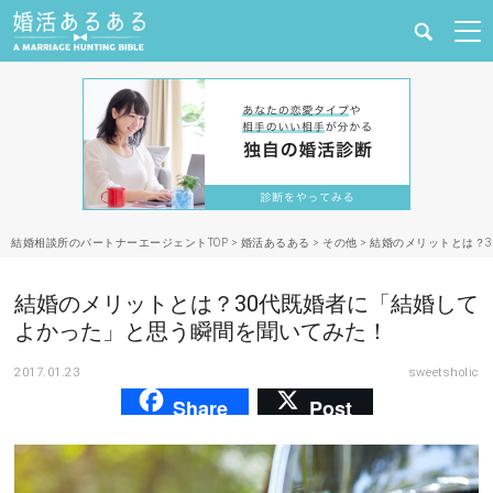
健康
婚活と結婚
恋愛の悩み
結婚相談所のパートナーエージェントTOP
>
婚活あるある
>
その他
>
結婚のメリットとは？
出会い
結婚のメリットとは？30代既婚者に「結婚して
合コン・街コン
よかった」と思う瞬間を聞いてみた！
2017.01.23
sweetsholic
マッチングアプリ
Share
Post
結婚相談所
あるある