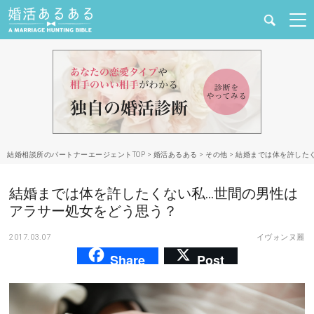
健康
婚活と結婚
恋愛の悩み
結婚相談所のパートナーエージェントTOP
>
婚活あるある
>
その他
>
結婚までは体を許した
出会い
結婚までは体を許したくない私…世間の男性は
合コン・街コン
アラサー処女をどう思う？
2017.03.07
イヴォンヌ麗
マッチングアプリ
Share
Post
結婚相談所
あるある