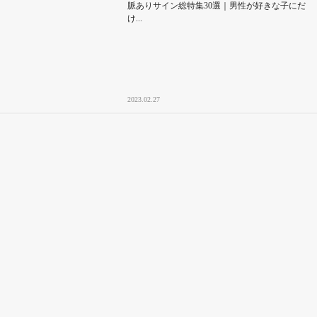
脈ありサイン総特集30選｜男性が好きな子にだ
け...
2023.02.27