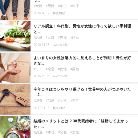
つ…
女性
男性
年上
年下
2016.10.17
林美由紀
リアル調査！年代別、男性が女性に作って欲しい手料理
と…
恋愛
女性
男性
婚活
2016.11.08
sweetsholic
よい香りの女性は魅力的に見えることが判明！男性が好
きな…
モテ
恋愛
女性
男性
2016.12.06
sweetsholic
今年こそはコレをやり遂げる！世界中の人がつぶやいた
「2…
調査
恋愛
女性
男性
2017.01.16
林美由紀
結婚のメリットとは？30代既婚者に「結婚してよかっ
た」…
調査
本音
恋愛
女性