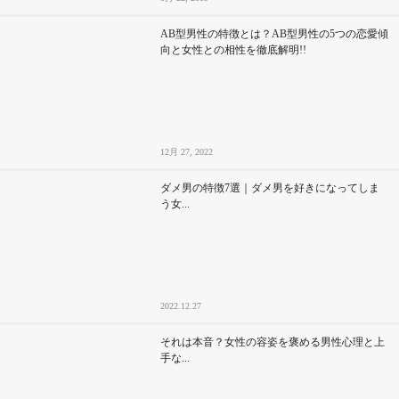
AB型男性の特徴とは？AB型男性の5つの恋愛傾
向と女性との相性を徹底解明!!
12月 27, 2022
ダメ男の特徴7選｜ダメ男を好きになってしま
う女...
2022.12.27
それは本音？女性の容姿を褒める男性心理と上
手な...