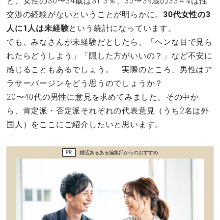
と、女性の30〜34歳は31.3％、35〜39歳の33.4%は性
セックスライフ
交渉の経験がないということが明らかに。
30代女性の3
人に1人は未経験
という統計になっています。
不倫・だめ男
でも、みなさんが未経験だとしたら、「ヘンな目で見ら
れたらどうしよう」「隠した方がいいの？」など不安に
感動
感じることもあるでしょう。 実際のところ、男性はア
ラサーバージンをどう思うのでしょうか？
心の処方箋
20〜40代の男性に意見を求めてみました。その中か
ら、肯定派・否定派それぞれの代表意見（うち2名は外
カルチャー・トレンド・芸能
国人）をここにご紹介したいと思います。
驚き
PR
婚活あるある編集部からのおすすめ