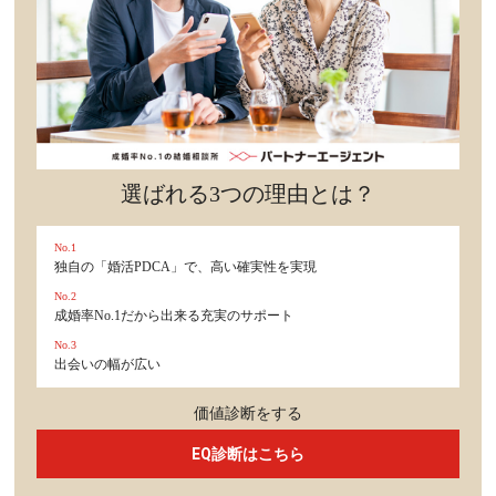
選ばれる3つの理由とは？
No.1
独自の「婚活PDCA」で、高い確実性を実現
No.2
成婚率No.1だから出来る充実のサポート
No.3
出会いの幅が広い
価値診断をする
EQ診断はこちら