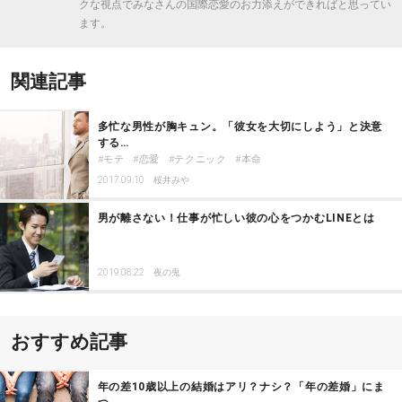
クな視点でみなさんの国際恋愛のお力添えができればと思ってい
ます。
関連記事
多忙な男性が胸キュン。「彼女を大切にしよう」と決意
する…
モテ
恋愛
テクニック
本命
2017.09.10
桜井みや
男が離さない！仕事が忙しい彼の心をつかむLINEとは
2019.08.22
夜の兎
おすすめ記事
年の差10歳以上の結婚はアリ？ナシ？「年の差婚」にま