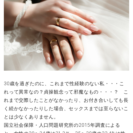
その他
ドキドキ
仕事とキャリア
特集
占い・診断
30歳を過ぎたのに、これまで性経験のない私・・・こ
れって異常なの？貞操観念って邪魔なもの・・・？ こ
ファッション・美容
れまで交際したことがなかったり、お付き合いしても長
グルメ
く続かなかったりした場合、セックスまでは至らないこ
とは少なくありません。
趣味・旅行
国立社会保障・人口問題研究所の2015年調査による