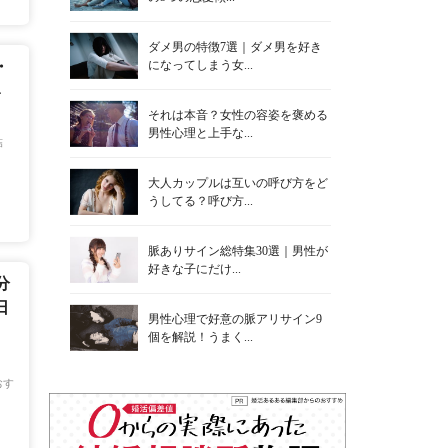
ダメ男の特徴7選｜ダメ男を好き
になってしまう女...
・
4
それは本音？女性の容姿を褒める
男性心理と上手な...
結
大人カップルは互いの呼び方をど
うしてる？呼び方...
脈ありサイン総特集30選｜男性が
好きな子にだけ...
分
日
男性心理で好意の脈アリサイン9
個を解説！うまく...
おす