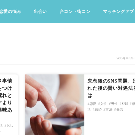
恋愛の悩み
出会い
合コン・街コン
マッチングアプ
占い・診断
ファッション・美容
グルメ
趣味・旅行
260件中 33
メ事情
失恋後のSNS問題。
をつけ
れた後の賢い対処法
荒れと
は
アより
恋愛
女性
男性
SNS
興味あ
活
結婚
方法
失恋
活
おし
い