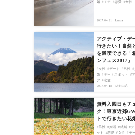
婚
モテ
恋愛
女性
2017.04.21
kanoa
アクティブ・デ
行きたい！自然
を満喫できる「
ンフェス2017」
女性
デート
男性
婚
デートスポット
ア
恋愛
2017.04.18
林美由紀
無料入園日もチ
ク！東京近郊G
トで行きたい花
男性
婚活
結婚
デ
ット
恋愛
女性
デ