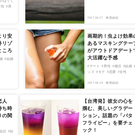
のはぐく
女性
男
2017.04.27
林美由紀
より安
画期的！虫よけ効果
外リゾ
あるマスキングテー
ところ
がアウトドアデート
大活躍な予感
婚
結婚
デート
男性
婚活
結婚
ッズ
モテ
恋愛
女性
2017.04.24
林美由紀
恋人
【台湾発】彼女の心を
待ち時
掴む、美しいグラデー
りの関
ション。話題の「バタ
フライピー」を要チェ
ック！
会話
結