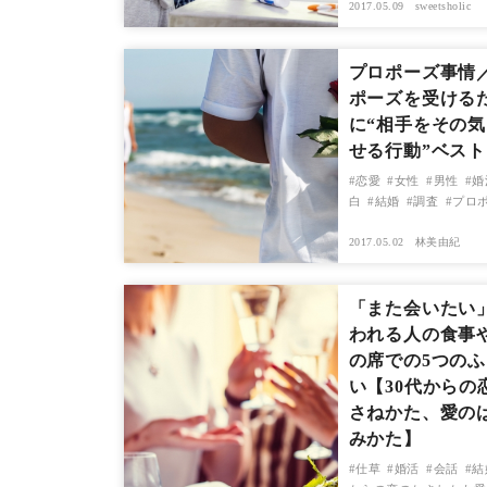
2017.05.09
sweetsholic
プロポーズ事情
ポーズを受ける
に“相手をその
せる行動”ベスト
恋愛
女性
男性
婚
白
結婚
調査
プロ
2017.05.02
林美由紀
「また会いたい
われる人の食事
の席での5つの
い【30代からの
さねかた、愛の
みかた】
仕草
婚活
会話
結