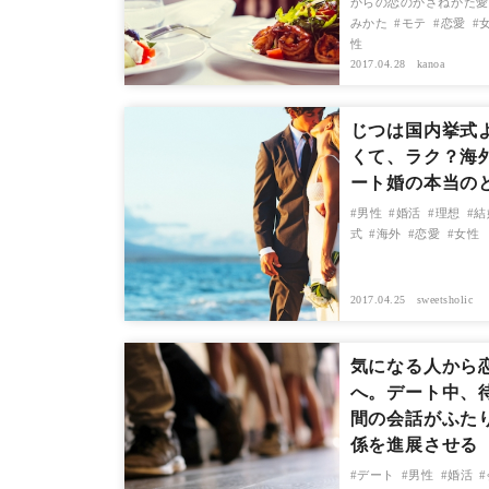
からの恋のかさねかた愛
みかた
モテ
恋愛
性
2017.04.28
kanoa
じつは国内挙式
くて、ラク？海
ート婚の本当の
男性
婚活
理想
結
式
海外
恋愛
女性
2017.04.25
sweetsholic
気になる人から
へ。デート中、
間の会話がふた
係を進展させる
デート
男性
婚活