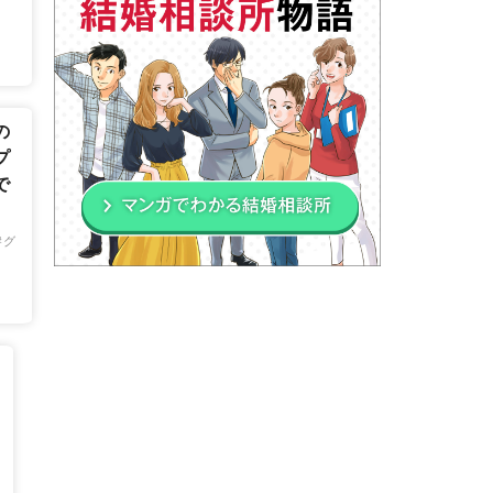
の
プ
で
グ