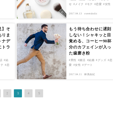
せ
メイク
モテ
恋愛
女性
2017.04.13
sweetsholic
見】そ
もう待ち合わせに遅刻
ありま
しない！シャキッと目
トナデ
覚める、コーヒー90杯
にトラ
分のカフェインが入っ
た歯磨き粉
話
結
男性
婚活
結婚
グッズ
恋
モテ
恋
愛
女性
デート
2017.04.11
林美由紀
2
3
4
5