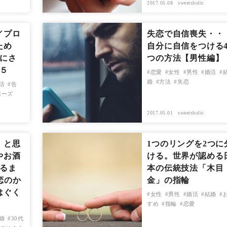
2017.05.08
sweetsholic
／プロ
失恋で自信喪失・・
ため
自分に自信をつける
気にさ
つの方法【男性編】
５
恋愛
女性
男性
婚活
婚
方法
失恋
活
告
ポーズ
2017.05.01
sweetsholic
」と思
1つのリングを2つに
やお酒
ける。世界が認める
ふるま
本の伝統技法「木目
恋のか
金」の指輪
はぐく
女性
男性
婚活
結婚
すめ
指輪
恋愛
婚
30代