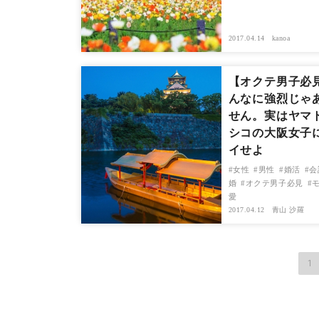
2017.04.14
kanoa
【オクテ男子必
んなに強烈じゃ
せん。実はヤマ
シコの大阪女子
イせよ
女性
男性
婚活
会
婚
オクテ男子必見
愛
2017.04.12
青山 沙羅
1