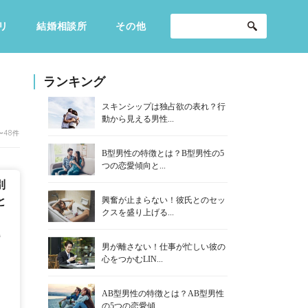
リ
結婚相談所
その他
セックスライフ
不倫・だめ男
感動
ランキング
スキンシップは独占欲の表れ？行
動から見える男性...
〜48件
B型男性の特徴とは？B型男性の5
つの恋愛傾向と...
別
興奮が止まらない！彼氏とのセッ
と
クスを盛り上げる...
婚
男が離さない！仕事が忙しい彼の
心をつかむLIN...
AB型男性の特徴とは？AB型男性
の5つの恋愛傾...