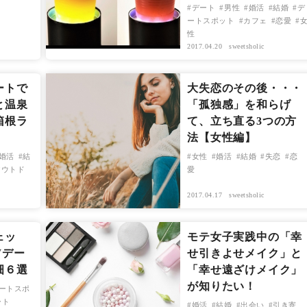
デート
男性
婚活
結婚
デ
ートスポット
カフェ
恋愛
性
2017.04.20
sweetsholic
ートで
大失恋のその後・・・
と温泉
「孤独感」を和らげ
箱根ラ
て、立ち直る3つの方
法【女性編】
婚活
結
女性
婚活
結婚
失恋
恋
アウトド
愛
2017.04.17
sweetsholic
ェッ
モテ女子実践中の「幸
Wデー
せ引きよせメイク」と
畑６選
「幸せ遠ざけメイク」
が知りたい！
ートスポ
ート
婚活
結婚
出会い
引き寄