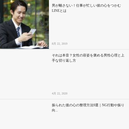
男が離さない！仕事が忙しい彼の心をつかむ
LINEとは
8月 22, 2019
それは本音？女性の容姿を褒める男性心理と上
手な切り返し方
4月 22, 2020
振られた後の心の整理方法9選｜NG行動や振り
向...