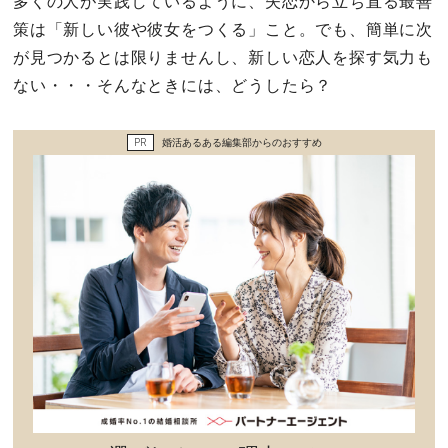
多くの人が実践しているように、失恋から立ち直る最善
セックスライフ
策は「新しい彼や彼女をつくる」こと。でも、簡単に次
が見つかるとは限りませんし、新しい恋人を探す気力も
不倫・だめ男
ない・・・そんなときには、どうしたら？
感動
PR
婚活あるある編集部からのおすすめ
心の処方箋
カルチャー・トレンド・芸能
驚き