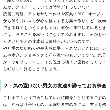
一緒だったのに・・・。そう思うと悲しくてたまりませ
んが、クヨクヨしていては時間がもったいない！
読書に写経、アクセサリー作りや家具のDIY、オーブン
から漂う甘い香りが心を軽くするお菓子作りなど、没頭
できる時間をつくりましょう。何かに集中しているとき
には、彼のことを思い出さなくて済みますし、何かをや
り遂げたあとの達成感は気持ちがよいものです。
やり場のない怒りや喪失感に堪えられないときには、ジ
ムや水泳、ジョギングで汗を流すのもいいですね。気分
がスッキリしますし、その晩は心地よい疲れからぐっす
り眠りにつけることでしょう。
２：気の置けない男女の友達を誘ってお食事会
これまでふたりで過ごしていた時間をひとりで過ごすの
は、やっぱり辛いもの。金曜や週末の夜には、友人を誘