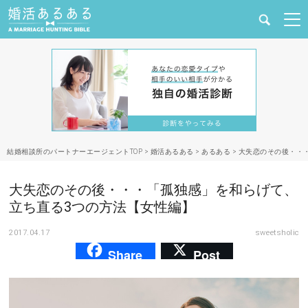
健康
婚活と結婚
恋愛の悩み
結婚相談所のパートナーエージェントTOP
>
婚活あるある
>
あるある
>
大失恋のその後・・
出会い
大失恋のその後・・・「孤独感」を和らげて、
合コン・街コン
立ち直る3つの方法【女性編】
2017.04.17
sweetsholic
マッチングアプリ
Share
Post
結婚相談所
あるある