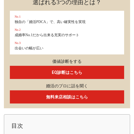
選ばれる3つの理由とは？
No.1
独自の「婚活PDCA」で、高い確実性を実現
No.2
成婚率No.1だから出来る充実のサポート
No.3
出会いの幅が広い
価値診断をする
EQ診断はこちら
婚活のプロに話を聞く
無料来店相談はこちら
目次