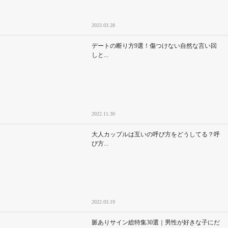
2023.03.28
デートの断り方9選！傷つけない自然な言い回
しと...
2022.11.30
大人カップルは互いの呼び方をどうしてる？呼
び方...
2022.03.19
脈ありサイン総特集30選｜男性が好きな子にだ