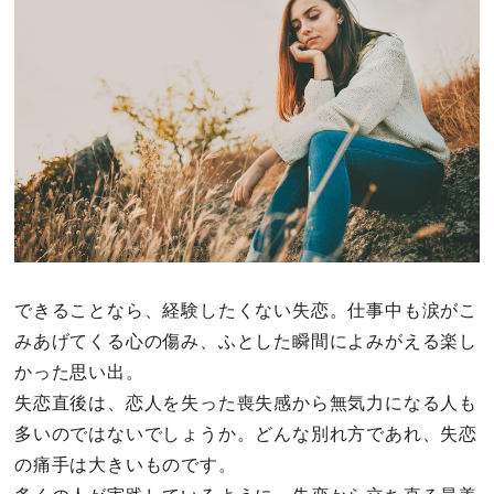
その他
ドキドキ
仕事とキャリア
特集
占い・診断
できることなら、経験したくない失恋。仕事中も涙がこ
みあげてくる心の傷み、ふとした瞬間によみがえる楽し
ファッション・美容
かった思い出。
グルメ
失恋直後は、恋人を失った喪失感から無気力になる人も
多いのではないでしょうか。どんな別れ方であれ、失恋
趣味・旅行
の痛手は大きいものです。