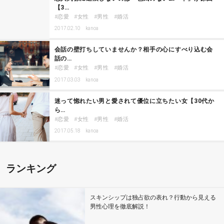
【3…
恋愛
女性
男性
婚活
2017.02.10
kanoa
会話の壁打ちしていませんか？相手の心にすべり込む会
話の…
恋愛
女性
男性
婚活
2017.03.03
kanoa
迷って惚れたい男と愛されて優位に立ちたい女【30代か
ら…
恋愛
女性
男性
婚活
2017.05.18
kanoa
ランキング
スキンシップは独占欲の表れ？行動から見える
男性心理を徹底解説！