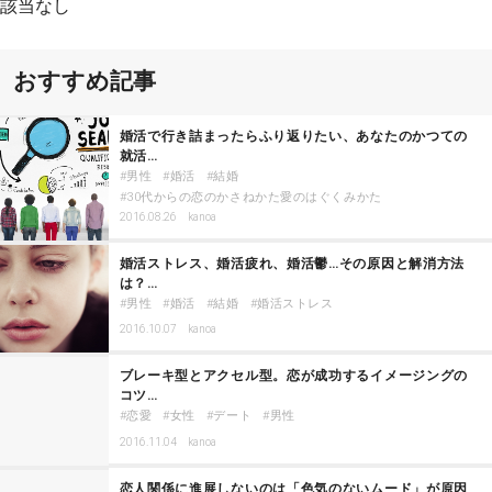
該当なし
おすすめ記事
婚活で行き詰まったらふり返りたい、あなたのかつての
就活…
男性
婚活
結婚
30代からの恋のかさねかた愛のはぐくみかた
2016.08.26
kanoa
婚活ストレス、婚活疲れ、婚活鬱…その原因と解消方法
は？…
男性
婚活
結婚
婚活ストレス
2016.10.07
kanoa
ブレーキ型とアクセル型。恋が成功するイメージングの
コツ…
恋愛
女性
デート
男性
2016.11.04
kanoa
恋人関係に進展しないのは「色気のないムード」が原因