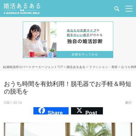
健康
婚活と結婚
恋愛の悩み
結婚相談所のパートナーエージェントTOP
>
婚活あるある
>
ファッション・美容
>
おうち時
出会い
おうち時間を有効利用！脱毛器でお手軽＆時短
合コン・街コン
の脱毛を
2021.03.16
奉行
マッチングアプリ
Share
Post
結婚相談所
あるある