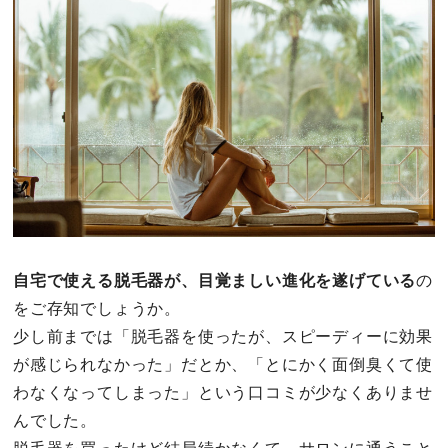
その他
ドキドキ
仕事とキャリア
特集
占い・診断
自宅で使える脱毛器が、目覚ましい進化を遂げている
の
をご存知でしょうか。
ファッション・美容
少し前までは「脱毛器を使ったが、スピーディーに効果
グルメ
が感じられなかった」だとか、「とにかく面倒臭くて使
わなくなってしまった」という口コミが少なくありませ
趣味・旅行
んでした。