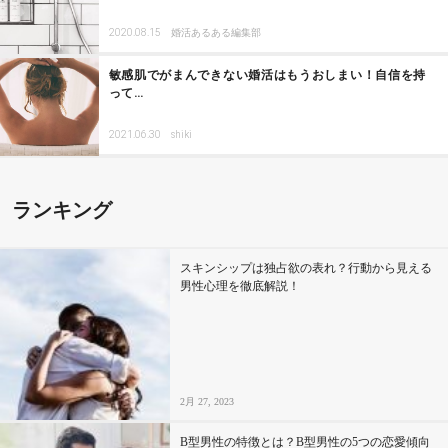
2020.08.15
婚活あるある編集部
敏感肌でがまんできない婚活はもうおしまい！自信を持
って…
2021.06.30
shiki
ランキング
スキンシップは独占欲の表れ？行動から見える
男性心理を徹底解説！
2月 27, 2023
B型男性の特徴とは？B型男性の5つの恋愛傾向