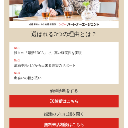
選ばれる3つの理由とは？
No.1
独自の「婚活PDCA」で、高い確実性を実現
No.2
成婚率No.1だから出来る充実のサポート
No.3
出会いの幅が広い
価値診断をする
EQ診断はこちら
婚活のプロに話を聞く
無料来店相談はこちら