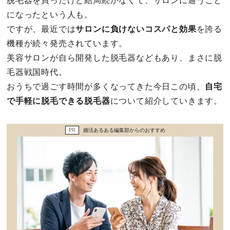
脱毛器を買ったけど結局続かなくて、サロンに通うこと
セックスライフ
になったという人も。
ですが、最近では
サロンに負けないコスパと効果
を誇る
不倫・だめ男
機種が続々発売されています。
美容サロンが自ら開発した脱毛器などもあり、まさに脱
感動
毛器戦国時代。
おうちで過ごす時間が多くなってきた今日この頃、
自宅
心の処方箋
で手軽に脱毛できる脱毛器
について紹介していきます。
カルチャー・トレンド・芸能
PR
婚活あるある編集部からのおすすめ
驚き