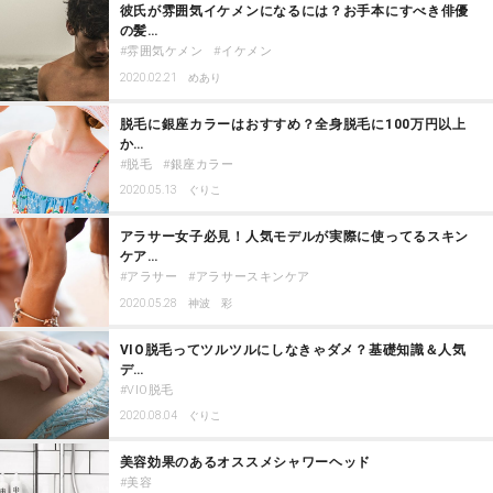
彼氏が雰囲気イケメンになるには？お手本にすべき俳優
の髪…
雰囲気ケメン
イケメン
2020.02.21
めあり
脱毛に銀座カラーはおすすめ？全身脱毛に100万円以上
か…
脱毛
銀座カラー
2020.05.13
ぐりこ
アラサー女子必見！人気モデルが実際に使ってるスキン
ケア…
アラサー
アラサースキンケア
2020.05.28
神波 彩
VIO脱毛ってツルツルにしなきゃダメ？基礎知識＆人気
デ…
VIO脱毛
2020.08.04
ぐりこ
美容効果のあるオススメシャワーヘッド
美容