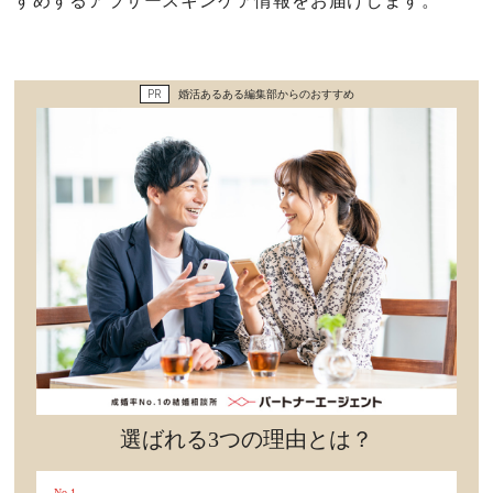
すめするアラサースキンケア情報をお届けします。
セックスライフ
不倫・だめ男
PR
婚活あるある編集部からのおすすめ
感動
心の処方箋
カルチャー・トレンド・芸能
驚き
選ばれる3つの理由とは？
No.1