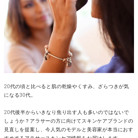
その他
ドキドキ
仕事とキャリア
特集
占い・診断
20代の頃と比べると肌の乾燥やくすみ、ざらつきが気
になる30代。
ファッション・美容
グルメ
20代後半からいきなり焦り出す人も多いのではないで
しょうか？アラサーの方に向けてスキンケアブランドの
趣味・旅行
見直しを提案し、今人気のモデルと美容家が本当におす