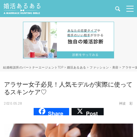
健康
婚活と結婚
恋愛の悩み
結婚相談所のパートナーエージェントTOP
>
婚活あるある
>
ファッション・美容
>
アラサー
出会い
アラサー女子必見！人気モデルが実際に使って
合コン・街コン
るスキンケア♡
2020.05.28
神波 彩
マッチングアプリ
Share
Post
結婚相談所
あるある