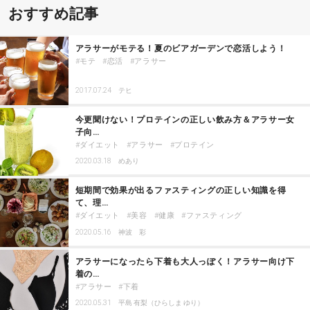
おすすめ記事
アラサーがモテる！夏のビアガーデンで恋活しよう！
モテ
恋活
アラサー
2017.07.24
テヒ
今更聞けない！プロテインの正しい飲み方＆アラサー女
子向…
ダイエット
アラサー
プロテイン
2020.03.18
めあり
短期間で効果が出るファスティングの正しい知識を得
て、理…
ダイエット
美容
健康
ファスティング
2020.05.16
神波 彩
アラサーになったら下着も大人っぽく！アラサー向け下
着の…
アラサー
下着
2020.05.31
平島 有梨（ひらしま ゆり）