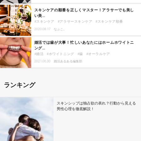
スキンケアの順番を正しくマスター！アラサーでも美し
い美…
スキンケア
アラサースキンケア
スキンケア順番
2020.08.17
なふこ。
婚活では歯が大事！忙しいあなたにはホームホワイトニ
ング…
婚活
ホワイトニング
歯
オーラルケア
2021.06.30
婚活あるある編集部
ランキング
スキンシップは独占欲の表れ？行動から見える
男性心理を徹底解説！