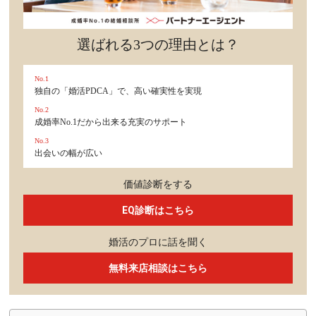
選ばれる3つの理由とは？
No.1
独自の「婚活PDCA」で、高い確実性を実現
No.2
成婚率No.1だから出来る充実のサポート
No.3
出会いの幅が広い
価値診断をする
EQ診断はこちら
婚活のプロに話を聞く
無料来店相談はこちら