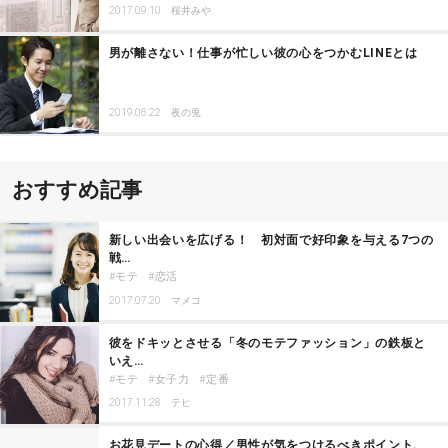
2017.09.10
桜井みや
男が離さない！仕事が忙しい彼の心をつかむLINEとは
2019.08.22
夜の兎
おすすめ記事
新しい出会いを広げる！ 初対面で好印象を与える7つの
戦…
モテ
恋活
2017.07.20
マメコ
彼をドキッとさせる「冬のモテファッション」の鉄板と
いえ…
モテ
女子力
定番
2017.11.28
テヒ
お花見デートの心得／男性が気をつけるべきポイント、