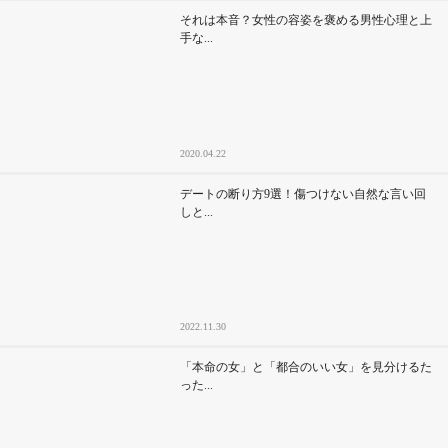
それは本音？女性の容姿を褒める男性心理と上
手な...
2020.04.22
デートの断り方9選！傷つけない自然な言い回
しと...
2022.11.30
「本命の女」と「都合のいい女」を見分けるた
った...