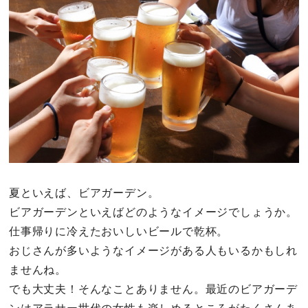
その他
ドキドキ
仕事とキャリア
特集
占い・診断
夏といえば、ビアガーデン。
ビアガーデンといえばどのようなイメージでしょうか。
ファッション・美容
仕事帰りに冷えたおいしいビールで乾杯。
グルメ
おじさんが多いようなイメージがある人もいるかもしれ
ませんね。
趣味・旅行
でも大丈夫！そんなことありません。最近のビアガーデ