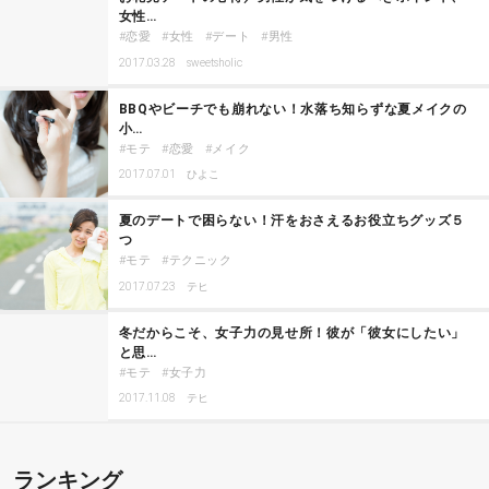
女性…
恋愛
女性
デート
男性
2017.03.28
sweetsholic
BBQやビーチでも崩れない！水落ち知らずな夏メイクの
小…
モテ
恋愛
メイク
2017.07.01
ひよこ
夏のデートで困らない！汗をおさえるお役立ちグッズ５
つ
モテ
テクニック
2017.07.23
テヒ
冬だからこそ、女子力の見せ所！彼が「彼女にしたい」
と思…
モテ
女子力
2017.11.08
テヒ
ランキング