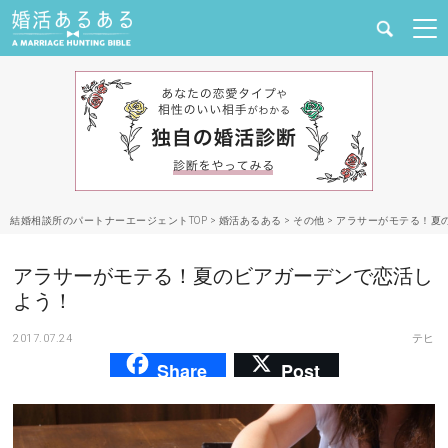
健康
婚活と結婚
恋愛の悩み
結婚相談所のパートナーエージェントTOP
>
婚活あるある
>
その他
>
アラサーがモテる！夏
出会い
アラサーがモテる！夏のビアガーデンで恋活し
合コン・街コン
よう！
2017.07.24
テヒ
マッチングアプリ
Share
Post
結婚相談所
あるある