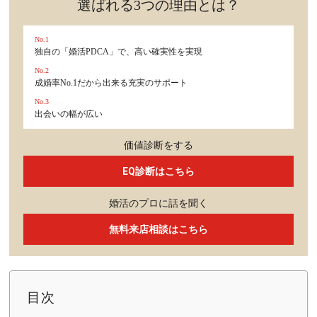
選ばれる3つの理由とは？
No.1
独自の「婚活PDCA」で、高い確実性を実現
No.2
成婚率No.1だから出来る充実のサポート
No.3
出会いの幅が広い
価値診断をする
EQ診断はこちら
婚活のプロに話を聞く
無料来店相談はこちら
目次