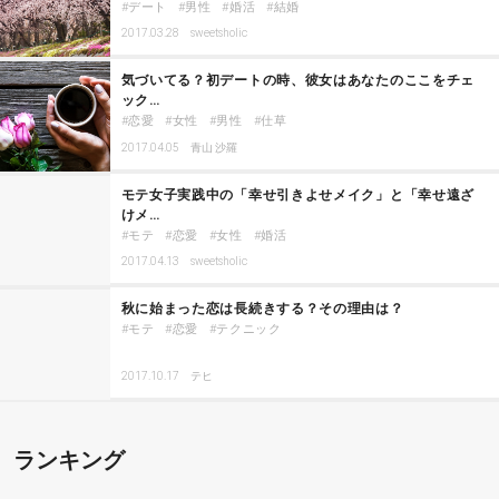
デート
男性
婚活
結婚
2017.03.28
sweetsholic
気づいてる？初デートの時、彼女はあなたのここをチェ
ック…
恋愛
女性
男性
仕草
2017.04.05
青山 沙羅
モテ女子実践中の「幸せ引きよせメイク」と「幸せ遠ざ
けメ…
モテ
恋愛
女性
婚活
2017.04.13
sweetsholic
秋に始まった恋は長続きする？その理由は？
モテ
恋愛
テクニック
2017.10.17
テヒ
ランキング