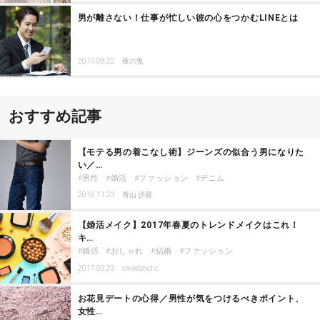
男が離さない！仕事が忙しい彼の心をつかむLINEとは
2019.08.22
夜の兎
おすすめ記事
【モテる男の着こなし術】ジーンズの似合う男になりた
い／…
男性
婚活
ファッション
デニム
2016.11.23
青山 沙羅
【婚活メイク】2017年春夏のトレンドメイクはこれ！
キ…
婚活
おしゃれ
結婚
ファッション
2017.03.23
sweetsholic
お花見デートの心得／男性が気をつけるべきポイント、
女性…