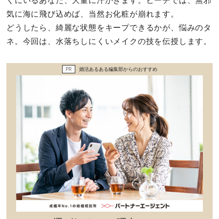
くにいるあなた、大量に汗かきます。ビーチでは、無邪
セックスライフ
気に海に飛び込めば、当然お化粧が崩れます。
どうしたら、綺麗な状態をキープできるかが、悩みのタ
不倫・だめ男
ネ。今回は、水落ちしにくいメイクの技を伝授します。
感動
PR
婚活あるある編集部からのおすすめ
心の処方箋
カルチャー・トレンド・芸能
驚き