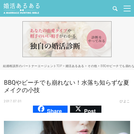
健康
婚活と結婚
恋愛の悩み
結婚相談所のパートナーエージェントTOP
>
婚活あるある
>
その他
>
BBQやビーチでも崩れ
出会い
BBQやビーチでも崩れない！水落ち知らずな夏
合コン・街コン
メイクの小技
2017.07.01
ひよこ
マッチングアプリ
Share
Post
結婚相談所
あるある