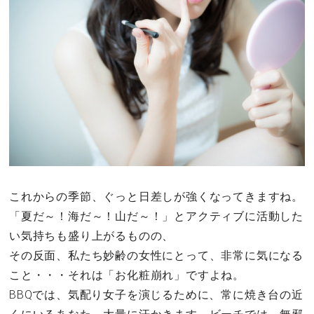
その他
ドキドキ
仕事とキャリア
特集
占い・診断
これからの季節、ぐっと日差しが強くなってきますね。
「夏だ～！海だ～！山だ～！」とアクティブに活動した
ファッション・美容
い気持ちも盛り上がるものの、
グルメ
その反面、私たち妙齢の女性にとって、非常に気になる
こと・・・それは「お化粧崩れ」ですよね。
趣味・旅行
BBQでは、気配り女子を演じるために、常に焼き台の近