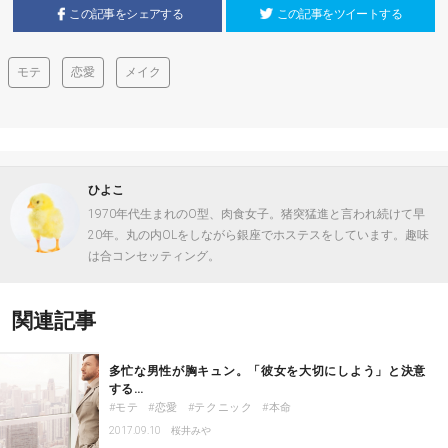
この記事をシェアする
この記事をツイートする
モテ
恋愛
メイク
ひよこ
1970年代生まれのO型、肉食女子。猪突猛進と言われ続けて早
20年。丸の内OLをしながら銀座でホステスをしています。趣味
は合コンセッティング。
関連記事
多忙な男性が胸キュン。「彼女を大切にしよう」と決意
する…
モテ
恋愛
テクニック
本命
2017.09.10
桜井みや