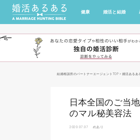
健康
婚活と結婚
その他
ドキドキ
仕事とキャリア
特集
心の処方箋
カルチャー・トレンド・芸能
結婚相談所のパートナーエージェントTOP
>
婚活あるあ
日本全国のご当
のマル秘美容法
2020.07.07
めあり