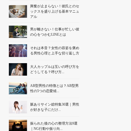
興奮が止まらない！彼氏とのセ
ックスを盛り上げる基本マニュ
アル
男が離さない！仕事が忙しい彼
の心をつかむLINEとは
それは本音？女性の容姿を褒め
る男性心理と上手な切り返し方
大人カップルは互いの呼び方を
どうしてる？呼び方...
AB型男性の特徴とは？AB型男
性の5つの恋愛傾...
脈ありサイン総特集30選｜男性
が好きな子にだけ...
振られた後の心の整理方法9選
｜NG行動や振り向...