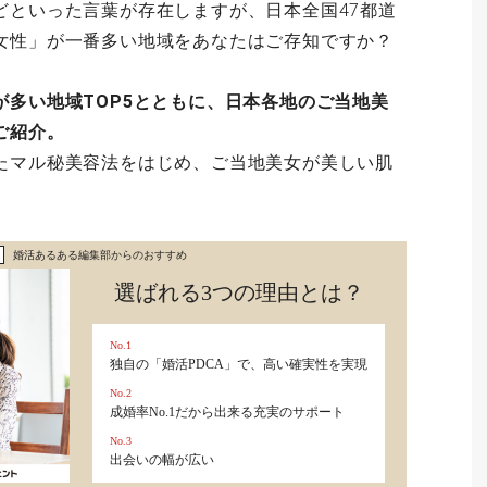
どといった言葉が存在しますが、日本全国47都道
女性」が一番多い地域をあなたはご存知ですか？
が多い地域TOP5とともに、日本各地のご当地美
ご紹介。
たマル秘美容法をはじめ、ご当地美女が美しい肌
婚活あるある編集部からのおすすめ
選ばれる3つの理由とは？
No.1
独自の「婚活PDCA」で、高い確実性を実現
No.2
成婚率No.1だから出来る充実のサポート
No.3
出会いの幅が広い