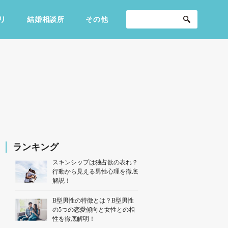
リ
結婚相談所
その他
セックスライフ
不倫・だめ男
感動
ランキング
スキンシップは独占欲の表れ？
行動から見える男性心理を徹底
解説！
B型男性の特徴とは？B型男性
の5つの恋愛傾向と女性との相
性を徹底解明！