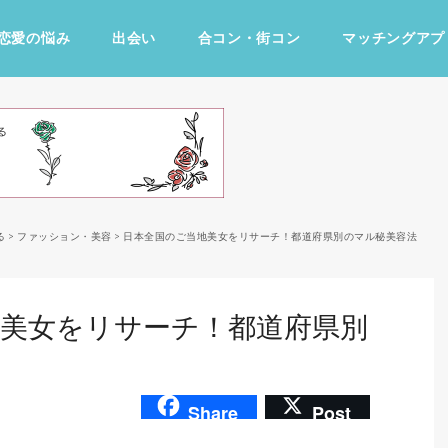
恋愛の悩み
出会い
合コン・街コン
マッチングアプ
占い・診断
ファッション・美容
グルメ
趣味・旅行
る
>
ファッション・美容
>
日本全国のご当地美女をリサーチ！都道府県別のマル秘美容法
地美女をリサーチ！都道府県別
Share
Post