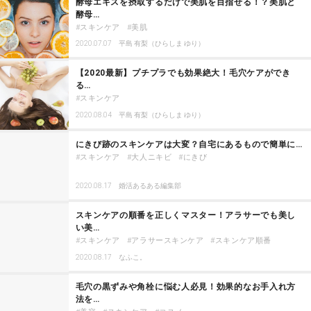
酵母エキスを摂取するだけで美肌を目指せる！？美肌と
酵母…
スキンケア
美肌
2020.07.07
平島 有梨（ひらしま ゆり）
【2020最新】プチプラでも効果絶大！毛穴ケアができ
る…
スキンケア
2020.08.04
平島 有梨（ひらしま ゆり）
にきび跡のスキンケアは大変？自宅にあるもので簡単に…
スキンケア
大人ニキビ
にきび
2020.08.17
婚活あるある編集部
スキンケアの順番を正しくマスター！アラサーでも美し
い美…
スキンケア
アラサースキンケア
スキンケア順番
2020.08.17
なふこ。
毛穴の黒ずみや角栓に悩む人必見！効果的なお手入れ方
法を…