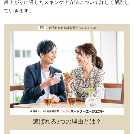
呂上がりに適したスキンケア方法について詳しく解説し
セックスライフ
ていきます。
不倫・だめ男
PR
婚活あるある編集部からのおすすめ
感動
心の処方箋
カルチャー・トレンド・芸能
驚き
選ばれる3つの理由とは？