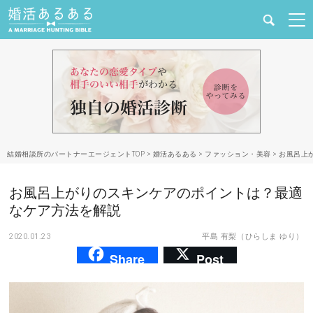
健康
婚活と結婚
恋愛の悩み
結婚相談所のパートナーエージェントTOP
>
婚活あるある
>
ファッション・美容
>
お風呂上
出会い
お風呂上がりのスキンケアのポイントは？最適
合コン・街コン
なケア方法を解説
2020.01.23
平島 有梨（ひらしま ゆり）
マッチングアプリ
Share
Post
結婚相談所
あるある