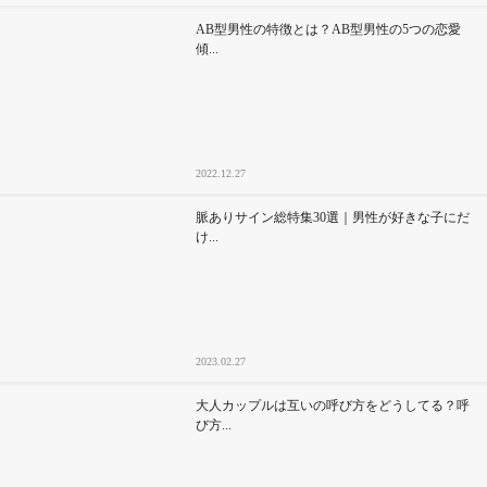
AB型男性の特徴とは？AB型男性の5つの恋愛
傾...
2022.12.27
脈ありサイン総特集30選｜男性が好きな子にだ
け...
2023.02.27
大人カップルは互いの呼び方をどうしてる？呼
び方...