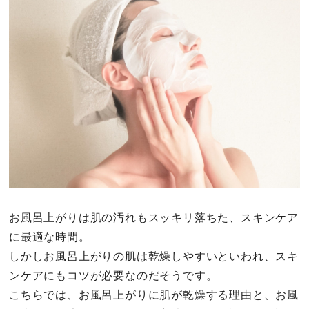
その他
ドキドキ
仕事とキャリア
特集
占い・診断
ファッション・美容
お風呂上がりは肌の汚れもスッキリ落ちた、スキンケア
に最適な時間。
グルメ
しかしお風呂上がりの肌は乾燥しやすいといわれ、スキ
ンケアにもコツが必要なのだそうです。
趣味・旅行
こちらでは、お風呂上がりに肌が乾燥する理由と、お風