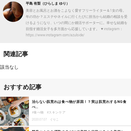
平島 有梨（ひらしま ゆり）
美容とお風呂とお酒をこよなく愛すフリーライター＆1女の母。
年の功か？エステやネイルに行くたびに担当から結婚の相談を受
けるようになり、いつの間にか婚活サポーターに。幸せな結婚を
目指す婚活女子を多方面から応援しています。 ▼instagram：
https://www.instagram.com/azulside/
関連記事
該当なし
おすすめ記事
治らない肌荒れは食べ物が原因！？実は肌荒れするNG食
べ…
食べ物
スキンケア
2020.07.07
ぐりこ