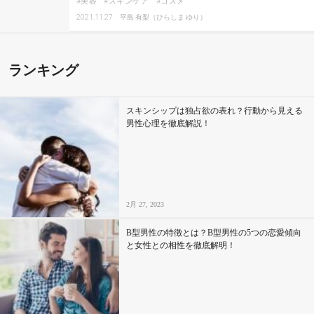
美容
スキンケア
コスメ
2021.11.27
平島 有梨（ひらしま ゆり）
ランキング
スキンシップは独占欲の表れ？行動から見える
男性心理を徹底解説！
2月 27, 2023
B型男性の特徴とは？B型男性の5つの恋愛傾向
と女性との相性を徹底解明！