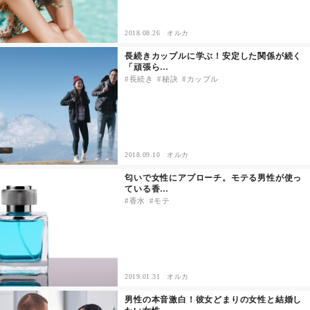
セックスライフ
2018.08.26
オルカ
不倫・だめ男
長続きカップルに学ぶ！安定した関係が続く
「頑張ら…
長続き
秘訣
カップル
感動
心の処方箋
カルチャー・トレンド・芸能
2018.09.10
オルカ
匂いで女性にアプローチ。モテる男性が使っ
ている香…
驚き
香水
モテ
2019.01.31
オルカ
男性の本音激白！彼女どまりの女性と結婚し