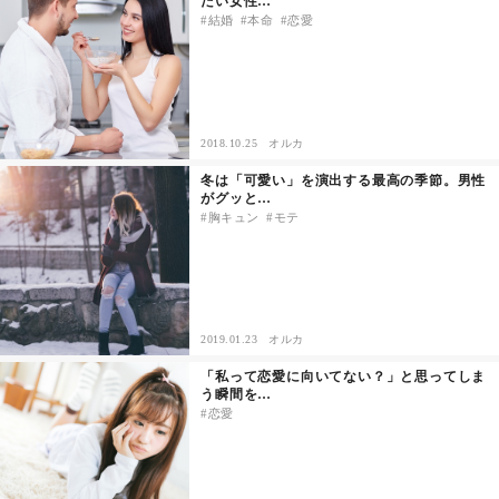
たい女性…
結婚
本命
恋愛
2018.10.25
オルカ
冬は「可愛い」を演出する最高の季節。男性
がグッと…
胸キュン
モテ
2019.01.23
オルカ
「私って恋愛に向いてない？」と思ってしま
う瞬間を…
恋愛