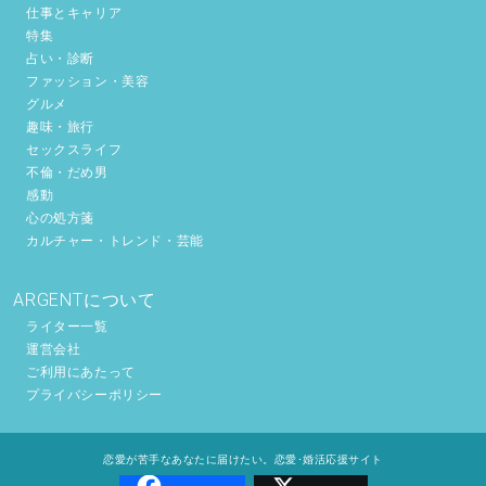
仕事とキャリア
特集
占い・診断
ファッション・美容
グルメ
趣味・旅行
セックスライフ
不倫・だめ男
感動
心の処方箋
カルチャー・トレンド・芸能
ARGENTについて
ライター一覧
運営会社
ご利用にあたって
プライバシーポリシー
恋愛が苦手なあなたに届けたい。恋愛･婚活応援サイト