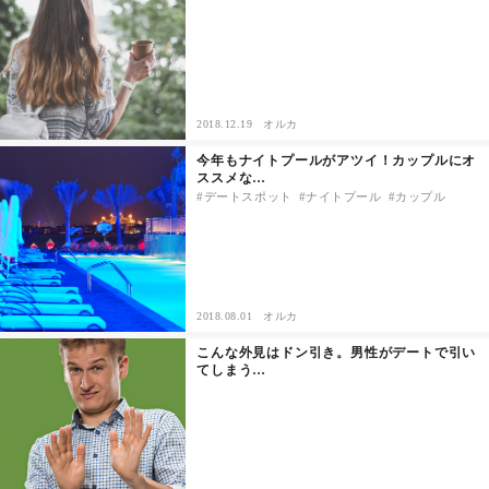
2018.12.19
オルカ
今年もナイトプールがアツイ！カップルにオ
ススメな…
デートスポット
ナイトプール
カップル
2018.08.01
オルカ
こんな外見はドン引き。男性がデートで引い
てしまう…