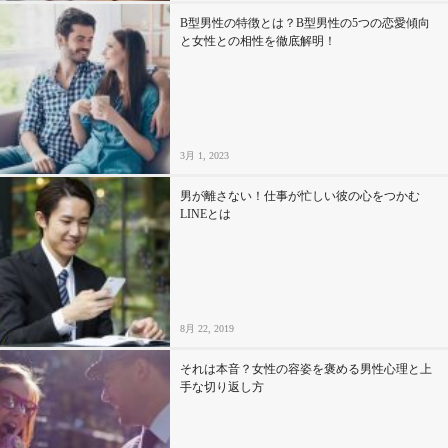
B型男性の特徴とは？B型男性の5つの恋愛傾向
と女性との相性を徹底解明！
3月 1, 2023
男が離さない！仕事が忙しい彼の心をつかむ
LINEとは
8月 22, 2019
それは本音？女性の容姿を褒める男性心理と上
手な切り返し方