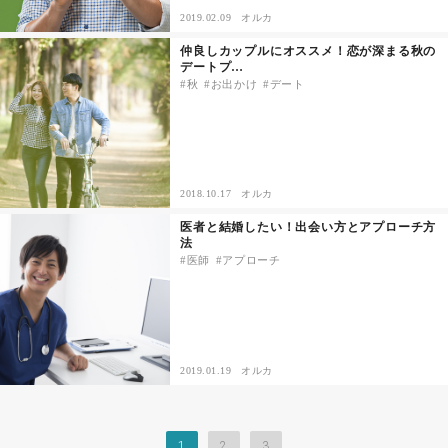
2019.02.09
オルカ
仲良しカップルにオススメ！恋が深まる秋の
デートプ…
秋
お出かけ
デート
2018.10.17
オルカ
医者と結婚したい！出会い方とアプローチ方
法
医師
アプローチ
2019.01.19
オルカ
1
2
3