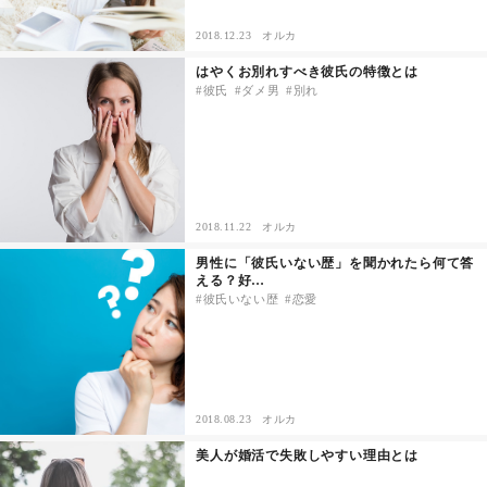
2018.12.23
オルカ
はやくお別れすべき彼氏の特徴とは
彼氏
ダメ男
別れ
2018.11.22
オルカ
男性に「彼氏いない歴」を聞かれたら何て答
える？好…
彼氏いない歴
恋愛
2018.08.23
オルカ
美人が婚活で失敗しやすい理由とは