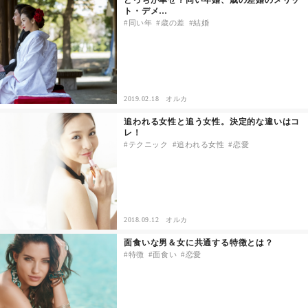
どっちが幸せ？同い年婚、歳の差婚のメリッ
ト・デメ…
同い年
歳の差
結婚
その他
ドキドキ
2019.02.18
オルカ
仕事とキャリア
追われる女性と追う女性。決定的な違いはコ
レ！
特集
テクニック
追われる女性
恋愛
占い・診断
ファッション・美容
2018.09.12
オルカ
面食いな男＆女に共通する特徴とは？
グルメ
特徴
面食い
恋愛
趣味・旅行