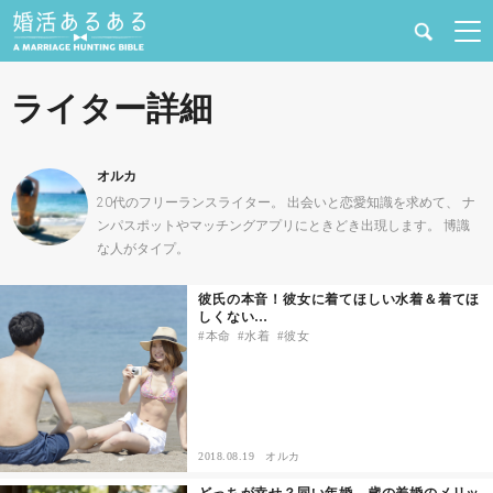
健康
ライター詳細
婚活と結婚
オルカ
恋愛の悩み
20代のフリーランスライター。 出会いと恋愛知識を求めて、 ナ
ンパスポットやマッチングアプリにときどき出現します。 博識
な人がタイプ。
出会い
彼氏の本音！彼女に着てほしい水着＆着てほ
合コン・街コン
しくない…
本命
水着
彼女
マッチングアプリ
結婚相談所
2018.08.19
オルカ
あるある