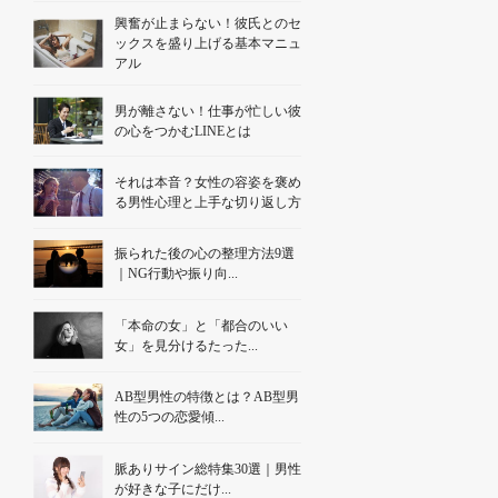
興奮が止まらない！彼氏とのセ
ックスを盛り上げる基本マニュ
アル
男が離さない！仕事が忙しい彼
の心をつかむLINEとは
それは本音？女性の容姿を褒め
る男性心理と上手な切り返し方
振られた後の心の整理方法9選
｜NG行動や振り向...
「本命の女」と「都合のいい
女」を見分けるたった...
AB型男性の特徴とは？AB型男
性の5つの恋愛傾...
脈ありサイン総特集30選｜男性
が好きな子にだけ...