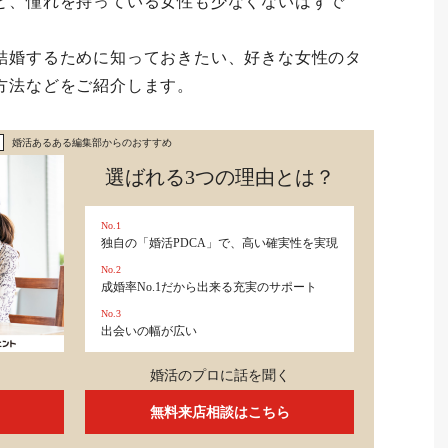
と、憧れを持っている女性も少なくないはずで
結婚するために知っておきたい、好きな女性のタ
方法などをご紹介します。
婚活あるある編集部からのおすすめ
選ばれる3つの理由とは？
No.1
独自の「婚活PDCA」で、高い確実性を実現
No.2
成婚率No.1だから出来る充実のサポート
No.3
出会いの幅が広い
婚活のプロに話を聞く
無料来店相談はこちら