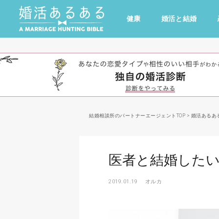
健康
婚活と結婚
その他
ドキドキ
仕事とキャリア
特集
心の処方箋
カルチャー・トレンド・芸能
結婚相談所のパートナーエージェントTOP
>
婚活あるあ
医者と結婚した
2019.01.19
オルカ