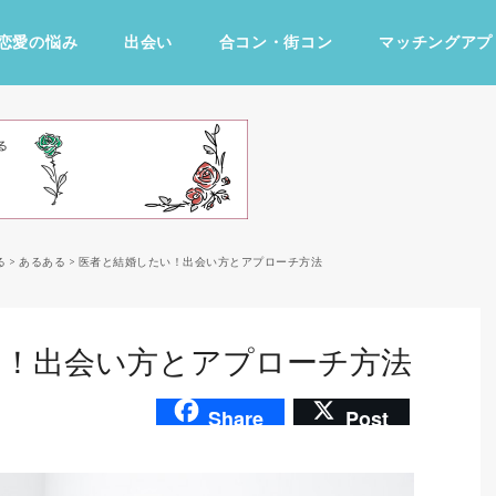
恋愛の悩み
出会い
合コン・街コン
マッチングアプ
占い・診断
ファッション・美容
グルメ
趣味・旅行
る
>
あるある
>
医者と結婚したい！出会い方とアプローチ方法
い！出会い方とアプローチ方法
Share
Post