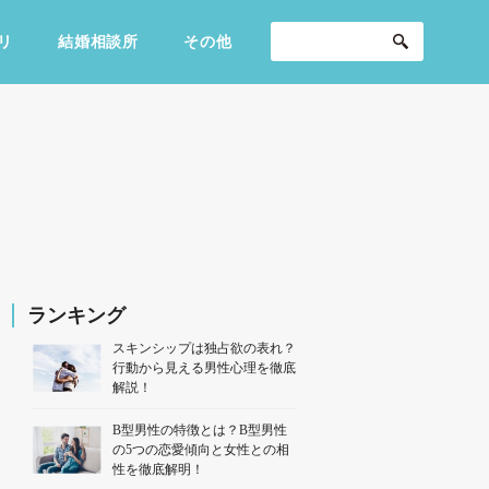
リ
結婚相談所
その他
セックスライフ
不倫・だめ男
感動
ランキング
スキンシップは独占欲の表れ？
行動から見える男性心理を徹底
解説！
B型男性の特徴とは？B型男性
の5つの恋愛傾向と女性との相
性を徹底解明！