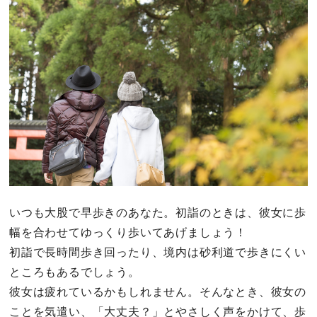
いつも大股で早歩きのあなた。初詣のときは、彼女に歩
幅を合わせてゆっくり歩いてあげましょう！
初詣で長時間歩き回ったり、境内は砂利道で歩きにくい
ところもあるでしょう。
彼女は疲れているかもしれません。そんなとき、彼女の
ことを気遣い、「大丈夫？」とやさしく声をかけて、歩