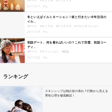
デート
カップル
クリスマス
2017.12.11
テヒ
冬といえばイルミネーション！彼と行きたい今年注目の
イル…
デート
カップル
クリスマス
イルミネーション
2017.12.19
テヒ
初詣デート、何を着ればいいの？これで完璧、初詣コー
ディ…
デート
ファッション
初詣
2017.12.25
テヒ
ランキング
スキンシップは独占欲の表れ？行動から見える
男性心理を徹底解説！