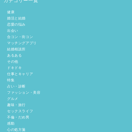
カテゴリー一覧
健康
婚活と結婚
恋愛の悩み
出会い
合コン・街コン
マッチングアプリ
結婚相談所
あるある
その他
ドキドキ
仕事とキャリア
特集
占い・診断
ファッション・美容
グルメ
趣味・旅行
セックスライフ
不倫・だめ男
感動
心の処方箋