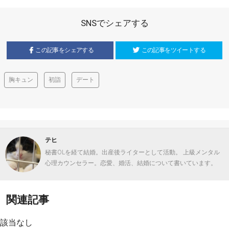
SNSでシェアする
この記事をシェアする
この記事をツイートする
胸キュン
初詣
デート
テヒ
秘書OLを経て結婚。出産後ライターとして活動。 上級メンタル
心理カウンセラー。恋愛、婚活、結婚について書いています。
関連記事
該当なし