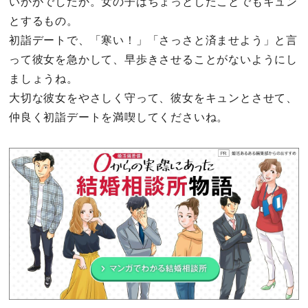
いかがでしたか。女の子はちょっとしたことでもキュン
とするもの。
初詣デートで、「寒い！」「さっさと済ませよう」と言
って彼女を急かして、早歩きさせることがないようにし
ましょうね。
大切な彼女をやさしく守って、彼女をキュンとさせて、
仲良く初詣デートを満喫してくださいね。