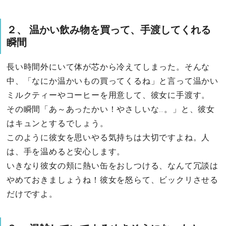
２、 温かい飲み物を買って、手渡してくれる
瞬間
長い時間外にいて体が芯から冷えてしまった。そんな
中、「なにか温かいもの買ってくるね」と言って温かい
ミルクティーやコーヒーを用意して、彼女に手渡す。
その瞬間「あ～あったかい！やさしいな…。」と、彼女
はキュンとするでしょう。
このように彼女を思いやる気持ちは大切ですよね。人
は、手を温めると安心します。
いきなり彼女の頬に熱い缶をおしつける、なんて冗談は
やめておきましょうね！彼女を怒らて、ビックリさせる
だけですよ。