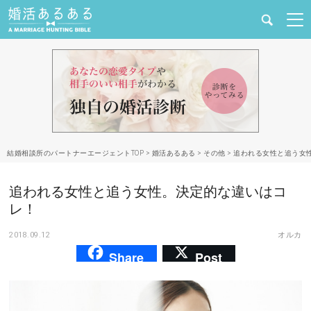
健康
婚活と結婚
恋愛の悩み
結婚相談所のパートナーエージェントTOP
>
婚活あるある
>
その他
>
追われる女性と追う女
出会い
追われる女性と追う女性。決定的な違いはコ
合コン・街コン
レ！
2018.09.12
オルカ
マッチングアプリ
Share
Post
結婚相談所
あるある