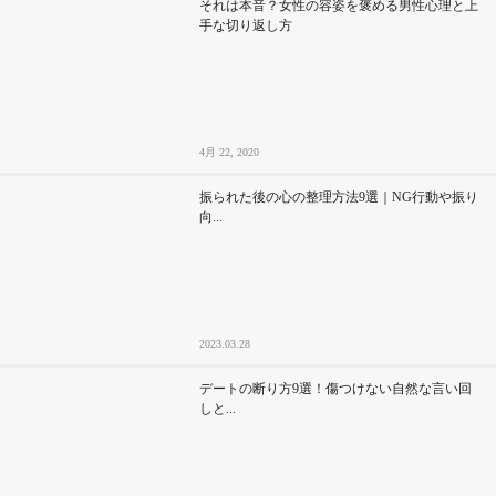
それは本音？女性の容姿を褒める男性心理と上
手な切り返し方
4月 22, 2020
振られた後の心の整理方法9選｜NG行動や振り
向...
2023.03.28
デートの断り方9選！傷つけない自然な言い回
しと...