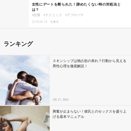
女性にデートを断られた！諦めたくない時の対処法と
は？
恋愛
テクニック
アプローチ
2018.06.14
今来今
ランキング
スキンシップは独占欲の表れ？行動から見える
男性心理を徹底解説！
2月 27, 2023
興奮が止まらない！彼氏とのセックスを盛り上
げる基本マニュアル