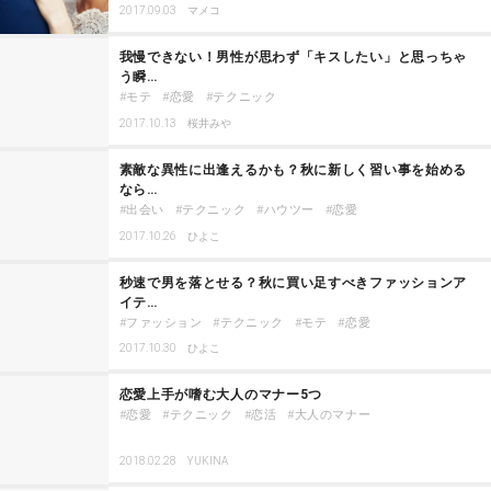
2017.09.03
マメコ
我慢できない！男性が思わず「キスしたい」と思っちゃ
う瞬…
モテ
恋愛
テクニック
2017.10.13
桜井みや
素敵な異性に出逢えるかも？秋に新しく習い事を始める
なら…
出会い
テクニック
ハウツー
恋愛
2017.10.26
ひよこ
秒速で男を落とせる？秋に買い足すべきファッションア
イテ…
ファッション
テクニック
モテ
恋愛
2017.10.30
ひよこ
恋愛上手が嗜む大人のマナー5つ
恋愛
テクニック
恋活
大人のマナー
2018.02.28
YUKINA