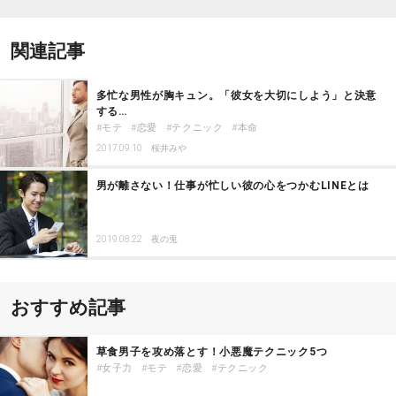
関連記事
多忙な男性が胸キュン。「彼女を大切にしよう」と決意
する…
モテ
恋愛
テクニック
本命
2017.09.10
桜井みや
男が離さない！仕事が忙しい彼の心をつかむLINEとは
2019.08.22
夜の兎
おすすめ記事
草食男子を攻め落とす！小悪魔テクニック5つ
女子力
モテ
恋愛
テクニック