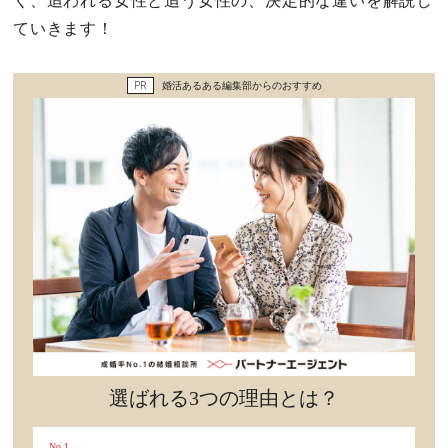
く、追われる女性と追う女性の、決定的な違いを解説し
セックスライフ
ていきます！
不倫・だめ男
PR
婚活あるある編集部からのおすすめ
感動
心の処方箋
カルチャー・トレンド・芸能
驚き
選ばれる3つの理由とは？
No.1