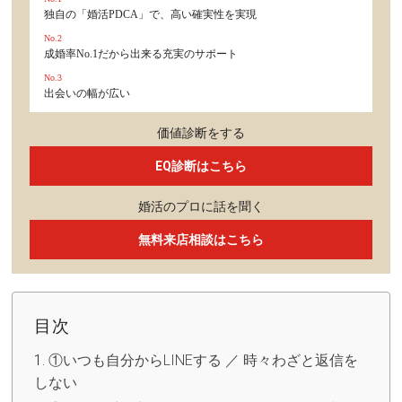
独自の「婚活PDCA」で、高い確実性を実現
No.2
成婚率No.1だから出来る充実のサポート
No.3
出会いの幅が広い
価値診断をする
EQ診断はこちら
婚活のプロに話を聞く
無料来店相談はこちら
目次
①いつも自分からLINEする ／ 時々わざと返信を
しない