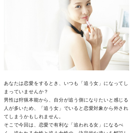
その他
ドキドキ
仕事とキャリア
特集
占い・診断
あなたは恋愛をするとき、いつも「追う女」になってし
まっていませんか？
ファッション・美容
男性は狩猟本能から、自分が追う側になりたいと感じる
グルメ
人が多いため、「追う女」でいると恋愛対象から外され
てしまうかもしれません。
趣味・旅行
そこで今回は、恋愛で有利な「追われる女」になるべ