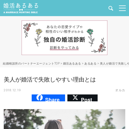
健康
婚活と結婚
恋愛の悩み
結婚相談所のパートナーエージェントTOP
>
婚活あるある
>
あるある
>
美人が婚活で失敗し
出会い
美人が婚活で失敗しやすい理由とは
合コン・街コン
2018.12.19
オルカ
Share
Post
マッチングアプリ
結婚相談所
あるある