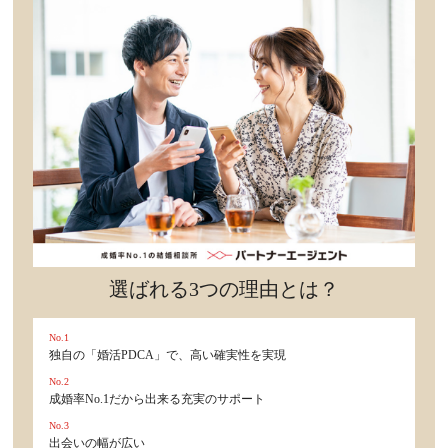
セックスライフ
不倫・だめ男
感動
心の処方箋
カルチャー・トレンド・芸能
驚き
選ばれる3つの理由とは？
No.1
独自の「婚活PDCA」で、高い確実性を実現
No.2
成婚率No.1だから出来る充実のサポート
No.3
出会いの幅が広い