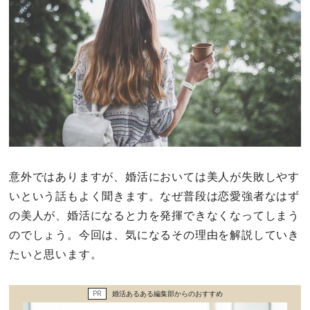
その他
ドキドキ
仕事とキャリア
特集
意外ではありますが、婚活においては美人が失敗しやす
占い・診断
いという話もよく聞きます。なぜ普段は恋愛強者なはず
ファッション・美容
の美人が、婚活になると力を発揮できなくなってしまう
のでしょう。今回は、気になるその理由を解説していき
グルメ
たいと思います。
趣味・旅行
PR
婚活あるある編集部からのおすすめ