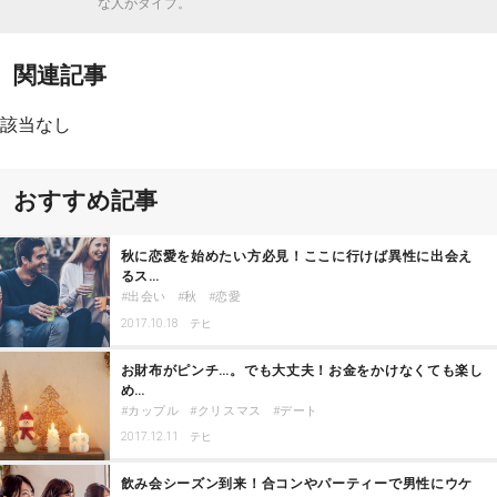
な人がタイプ。
関連記事
該当なし
おすすめ記事
秋に恋愛を始めたい方必見！ここに行けば異性に出会え
るス…
出会い
秋
恋愛
2017.10.18
テヒ
お財布がピンチ…。でも大丈夫！お金をかけなくても楽し
め…
カップル
クリスマス
デート
2017.12.11
テヒ
飲み会シーズン到来！合コンやパーティーで男性にウケ