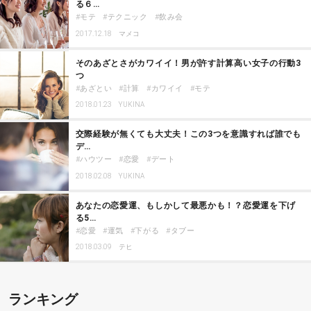
る６…
モテ
テクニック
飲み会
2017.12.18
マメコ
そのあざとさがカワイイ！男が許す計算高い女子の行動3
つ
あざとい
計算
カワイイ
モテ
2018.01.23
YUKINA
交際経験が無くても大丈夫！この3つを意識すれば誰でも
デ…
ハウツー
恋愛
デート
2018.02.08
YUKINA
あなたの恋愛運、もしかして最悪かも！？恋愛運を下げ
る5…
恋愛
運気
下がる
タブー
2018.03.09
テヒ
ランキング