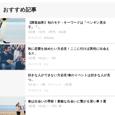
おすすめ記事
【調査結果】旬のモテ・キーワードは「ペンギン系女
子」「…
恋愛
女性
男性
結婚
2016.06.09
林美由紀
秋に恋愛を始めたい方必見！ここに行けば異性に出会え
るス…
恋愛
出会い
秋
2017.10.18
テヒ
好きな人ができない方必見!春のイベントは好きな人が見
つ…
出会い
春
イベント
恋愛
2018.02.15
テヒ
春は出会いの季節！素敵な出会いに繋がる習い事３選
恋愛
出会い
習い事