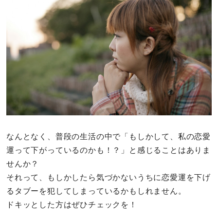
その他
ドキドキ
仕事とキャリア
特集
占い・診断
なんとなく、普段の生活の中で「もしかして、私の恋愛
運って下がっているのかも！？」と感じることはありま
ファッション・美容
せんか？
グルメ
それって、もしかしたら気づかないうちに恋愛運を下げ
るタブーを犯してしまっているかもしれません。
趣味・旅行
ドキッとした方はぜひチェックを！