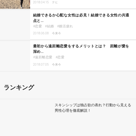
2018.04.15
テヒ
結婚できるか心配な女性は必見！結婚できる女性の共通
点と…
恋愛
結婚
婚活疲れ
2018.06.08
今来今
最初から遠距離恋愛をするメリットとは？ 距離が愛を
深め…
遠距離恋愛
恋愛
2018.07.05
今来今
ランキング
スキンシップは独占欲の表れ？行動から見える
男性心理を徹底解説！