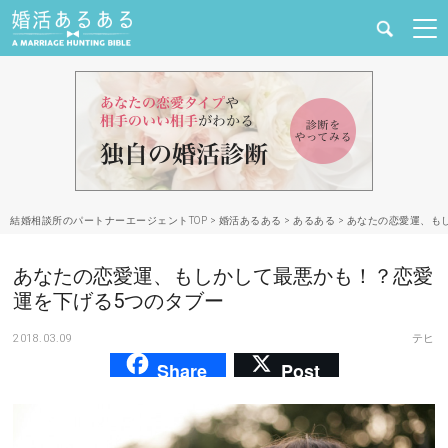
健康
婚活と結婚
恋愛の悩み
結婚相談所のパートナーエージェントTOP
>
婚活あるある
>
あるある
>
あなたの恋愛運、も
出会い
あなたの恋愛運、もしかして最悪かも！？恋愛
合コン・街コン
運を下げる5つのタブー
2018.03.09
テヒ
マッチングアプリ
Share
Post
結婚相談所
あるある