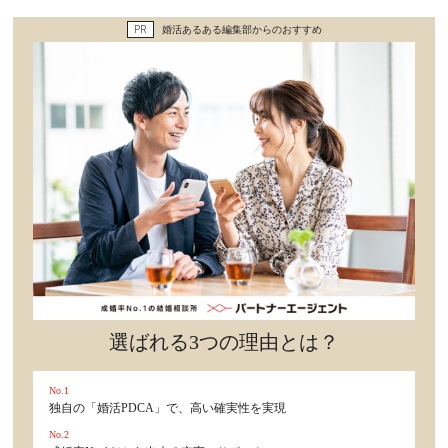
セックスライフ
PR
婚活あるある編集部からのおすすめ
不倫・だめ男
感動
心の処方箋
カルチャー・トレンド・芸能
驚き
選ばれる3つの理由とは？
No.1
独自の「婚活PDCA」で、高い確実性を実現
No.2