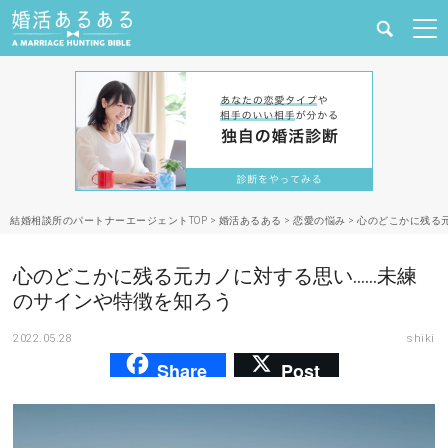
健康
婚活と結婚
恋愛の悩み
結婚相談所のパートナーエージェントTOP
>
婚活あるある
>
恋愛の悩み
>
心のどこかに残る
出会い
心のどこかに残る元カノに対する思い……未練
合コン・街コン
のサインや特徴を知ろう
2022.05.28
shiki
マッチングアプリ
Share
Post
結婚相談所
あるある