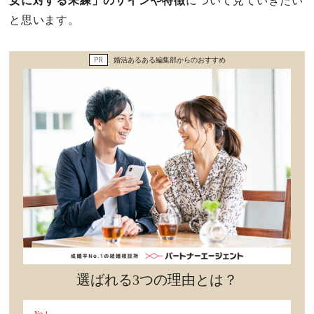
女に対する未練」のサインや特徴
について見ていきたい
セックスライフ
と思います。
不倫・だめ男
PR
婚活あるある編集部からのおすすめ
感動
心の処方箋
カルチャー・トレンド・芸能
驚き
選ばれる3つの理由とは？
No.1