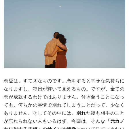
その他
ドキドキ
仕事とキャリア
特集
占い・診断
恋愛は、すてきなものです。恋をすると幸せな気持ちに
なりますし、毎日が輝いて見えるもの。ですが、全ての
ファッション・美容
恋が成就するわけではありません。付き合うことになっ
グルメ
ても、何らかの事情で別れてしまうことだって、少なく
ありません。そしてその中には、別れた後も相手のこと
趣味・旅行
が忘れられない人もいるはず。今回は、そんな
「元カノ