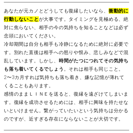
あなたが元カノとどうしても復縁したいなら、
衝動的に
行動しないこと
が大事です。タイミングを見極める、絶
対に焦らない、相手の今の気持ちを知ることなどは必ず
念頭においてください。
冷却期間は自分も相手も冷静になるために絶対に必要で
す。別れた直後は相手への怒りや恨み、悲しみなどで混
乱しています。しかし、
時間がたつにつれてその気持ち
も落ち着いてくるでしょう
。それは相手も同じこと。
2〜3カ月すれば気持ちも落ち着き、嫌な記憶が薄れて
くることもあります。
感情のままＬＩＮＥを送ると、復縁を遠ざけてしまいま
す。復縁を成功させるためには、相手に興味を持たせな
いといけません。繋がっていたいという気持ちは分かる
のですが、近すぎる存在にならないことが大切です。