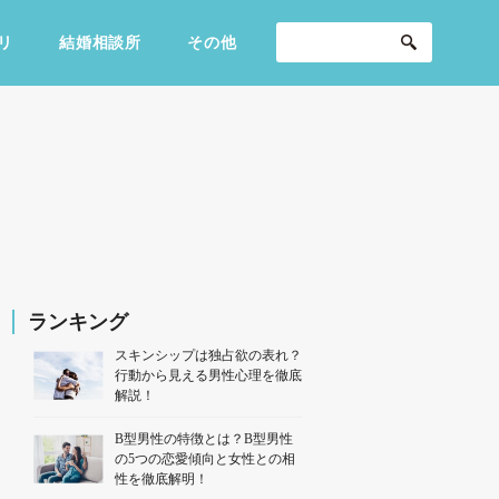
リ
結婚相談所
その他
セックスライフ
不倫・だめ男
感動
ランキング
スキンシップは独占欲の表れ？
行動から見える男性心理を徹底
解説！
B型男性の特徴とは？B型男性
の5つの恋愛傾向と女性との相
性を徹底解明！