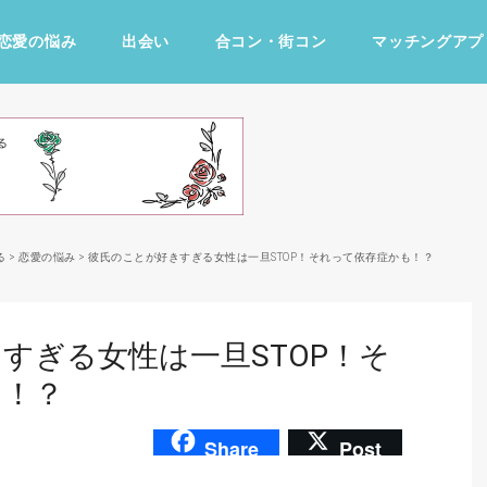
恋愛の悩み
出会い
合コン・街コン
マッチングアプ
占い・診断
ファッション・美容
グルメ
趣味・旅行
る
>
恋愛の悩み
>
彼氏のことが好きすぎる女性は一旦STOP！それって依存症かも！？
すぎる女性は一旦STOP！そ
も！？
Share
Post