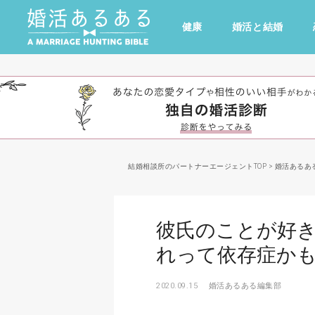
健康
婚活と結婚
その他
ドキドキ
仕事とキャリア
特集
心の処方箋
カルチャー・トレンド・芸能
結婚相談所のパートナーエージェントTOP
>
婚活あるあ
彼氏のことが好き
れって依存症か
2020.09.15
婚活あるある編集部