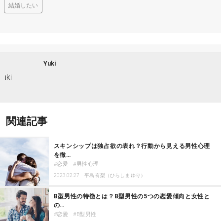
結婚したい
Yuki
関連記事
スキンシップは独占欲の表れ？行動から見える男性心理
を徹…
恋愛
男性心理
2023.02.27
平島 有梨（ひらしま ゆり）
B型男性の特徴とは？B型男性の5つの恋愛傾向と女性と
の…
恋愛
B型男性