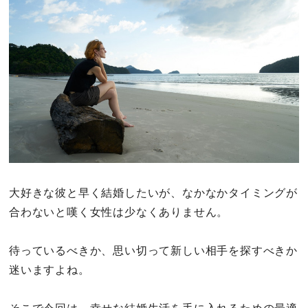
その他
ドキドキ
仕事とキャリア
特集
占い・診断
大好きな彼と早く結婚したいが、なかなかタイミングが
合わないと嘆く女性は少なくありません。
ファッション・美容
グルメ
待っているべきか、思い切って新しい相手を探すべきか
迷いますよね。
趣味・旅行