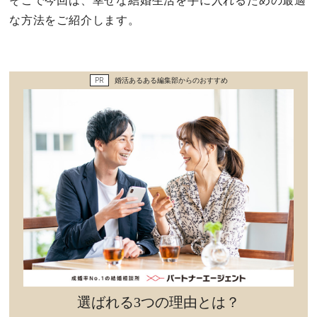
そこで今回は、幸せな結婚生活を手に入れるための最適
セックスライフ
な方法をご紹介します。
不倫・だめ男
PR
婚活あるある編集部からのおすすめ
感動
心の処方箋
カルチャー・トレンド・芸能
驚き
選ばれる3つの理由とは？