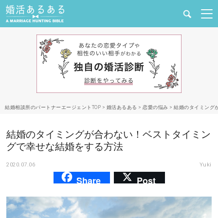
健康
婚活と結婚
恋愛の悩み
結婚相談所のパートナーエージェントTOP
>
婚活あるある
>
恋愛の悩み
>
結婚のタイミング
出会い
結婚のタイミングが合わない！ベストタイミン
合コン・街コン
グで幸せな結婚をする方法
2020.07.06
Yuki
マッチングアプリ
Share
Post
結婚相談所
あるある