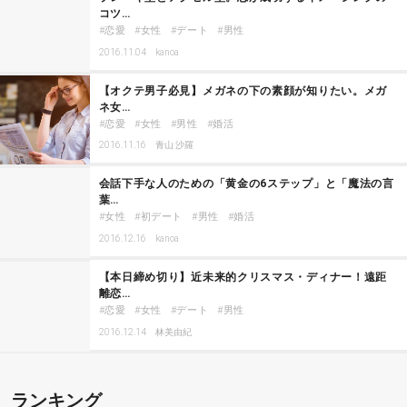
コツ…
恋愛
女性
デート
男性
2016.11.04
kanoa
【オクテ男子必見】メガネの下の素顔が知りたい。メガ
ネ女…
恋愛
女性
男性
婚活
2016.11.16
青山 沙羅
会話下手な人のための「黄金の6ステップ」と「魔法の言
葉…
女性
初デート
男性
婚活
2016.12.16
kanoa
【本日締め切り】近未来的クリスマス・ディナー！遠距
離恋…
恋愛
女性
デート
男性
2016.12.14
林美由紀
ランキング