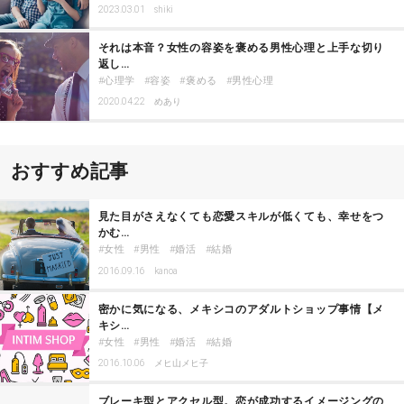
2023.03.01
shiki
それは本音？女性の容姿を褒める男性心理と上手な切り
返し…
心理学
容姿
褒める
男性心理
2020.04.22
めあり
おすすめ記事
見た目がさえなくても恋愛スキルが低くても、幸せをつ
かむ…
女性
男性
婚活
結婚
2016.09.16
kanoa
密かに気になる、メキシコのアダルトショップ事情【メ
キシ…
女性
男性
婚活
結婚
2016.10.06
メヒ山メヒ子
ブレーキ型とアクセル型。恋が成功するイメージングの