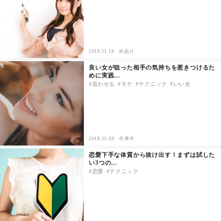
セックスライフ
不倫・だめ男
2019.11.18
めあり
感動
良い女が狙った相手の気持ちを惹きつけるた
めに実践…
追わせる
モテ
テクニック
いい女
心の処方箋
カルチャー・トレンド・芸能
驚き
2018.11.29
今来今
恋愛下手な体質から抜け出す！まずは試した
い3つの…
恋愛
テクニック