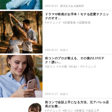
2020.03.03
婚活あるある編集部
その他
ドラマや映画がお手本！モテる恋愛テクニッ
クのすす…
テクニック
恋愛漫画
恋愛映画
ドキドキ
仕事とキャリア
2020.02.21
めあり
特集
街コンのプロが教える、その後のLINEテ
ク！誘い…
占い・診断
街コン
その後
出会い
テクニック
ファッション・美容
グルメ
2019.11.27
めあり
街コンで会話上手になる方法、元アパレル店
趣味・旅行
長がお教…
テクニック
街コン
攻略法
会話上手