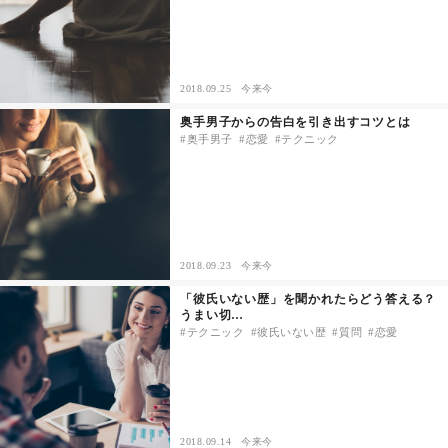
2018.09.25
今来今
奥手男子からの告白を引き出すコツとは
奥手男子
恋愛
テクニック
2018.09.23
今来今
「彼氏いない歴」を聞かれたらどう答える？
うまい切…
テクニック
彼氏いない歴
質問
恋愛
2018.09.14
今来今