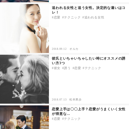
追われる女性と追う女性。決定的な違いはコ
レ！
恋愛
テクニック
追われる女性
2018.09.12
オルカ
彼氏といちゃいちゃしたい時にオススメの誘
い方3つ
彼女
誘う
恋愛
テクニック
2018.07.13
松本果歩
恋愛上手は〇〇上手？恋愛がうまくいく女性
が得意な…
恋愛
テクニック