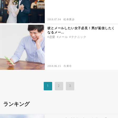
2018.07.04
松本果歩
彼とメールしたい女子必見！男が返信したく
なるメー…
恋愛
メール
テクニック
2018.06.15
今来今
1
2
3
ランキング