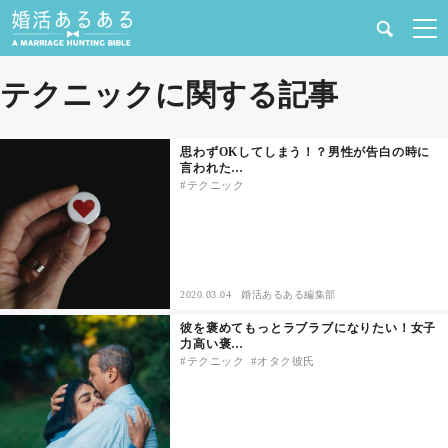
健康
テクニックに関する記事
婚活と結婚
思わずOKしてしまう！？男性が告白の時に
言われた…
恋愛の悩み
テクニック
出会い
合コン・街コン
2020.03.04
婚活あるある編集部
彼を褒めてもっとラブラブになりたい！女子
マッチングアプリ
力高い褒…
テクニック
オタク彼氏
結婚相談所
あるある