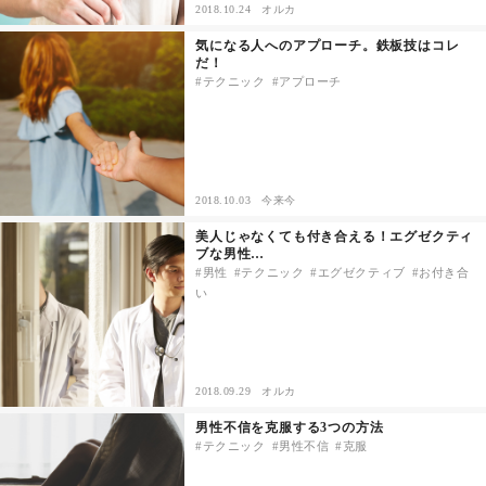
2018.10.24
オルカ
気になる人へのアプローチ。鉄板技はコレ
だ！
テクニック
アプローチ
2018.10.03
今来今
美人じゃなくても付き合える！エグゼクティ
ブな男性…
男性
テクニック
エグゼクティブ
お付き合
い
2018.09.29
オルカ
男性不信を克服する3つの方法
テクニック
男性不信
克服