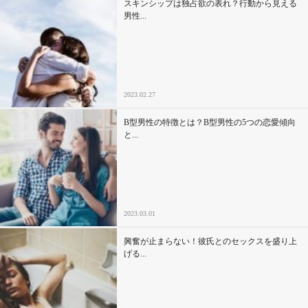
スキンシップは独占欲の表れ？行動から見える
男性...
2023.02.27
B型男性の特徴とは？B型男性の5つの恋愛傾向
と...
2023.03.01
興奮が止まらない！彼氏とのセックスを盛り上
げる...