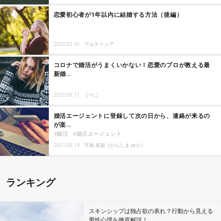
恋愛初心者が1年以内に結婚する方法（後編）
2020.03.10
アルテイシア
コロナで婚活がうまくいかない！恋愛のプロが教える最
新婚…
2020.06.11
ぐりこ
婚活エージェントに登録して次の日から、連絡が来るの
が楽…
婚活
婚活エージェント
2021.06.14
平島 有梨（ひらしま ゆり）
ランキング
スキンシップは独占欲の表れ？行動から見える
男性心理を徹底解説！