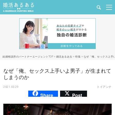
健康
婚活と結婚
恋愛の悩み
結婚相談所のパートナーエージェントTOP
>
婚活あるある
>
特集
>
なぜ「俺、セックス上手
出会い
なぜ「俺、セックス上手いよ男子」が生まれて
合コン・街コン
しまうのか
2021.03.29
トイアンナ
マッチングアプリ
Share
Post
結婚相談所
あるある