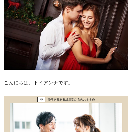
その他
ドキドキ
仕事とキャリア
特集
占い・診断
こんにちは、トイアンナです。
ファッション・美容
PR
婚活あるある編集部からのおすすめ
グルメ
趣味・旅行