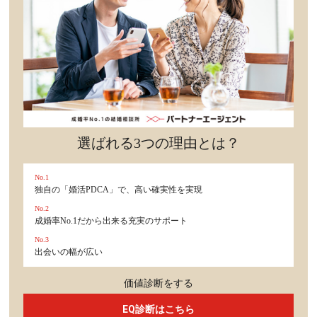
セックスライフ
不倫・だめ男
感動
心の処方箋
選ばれる3つの理由とは？
カルチャー・トレンド・芸能
No.1
独自の「婚活PDCA」で、高い確実性を実現
驚き
No.2
成婚率No.1だから出来る充実のサポート
No.3
出会いの幅が広い
価値診断をする
EQ診断はこちら