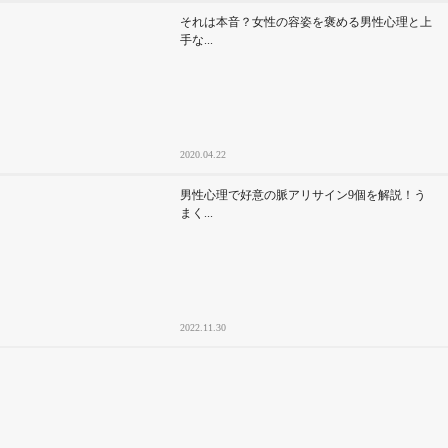
それは本音？女性の容姿を褒める男性心理と上
手な...
2020.04.22
男性心理で好意の脈アリサイン9個を解説！う
まく...
2022.11.30