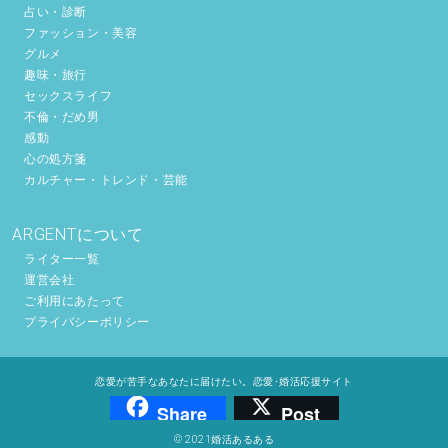
占い・診断
ファッション・美容
グルメ
趣味・旅行
セックスライフ
不倫・だめ男
感動
心の処方箋
カルチャー・トレンド・芸能
ARGENTについて
ライター一覧
運営会社
ご利用にあたって
プライバシーポリシー
恋愛が苦手なあなたに届けたい。恋愛･婚活応援サイト
Share
Post
© 2021婚活あるある