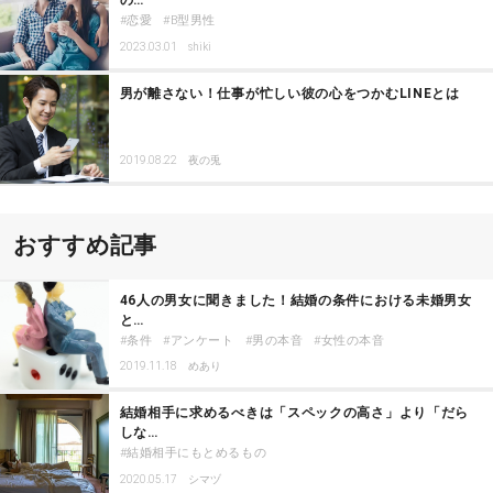
の…
恋愛
B型男性
2023.03.01
shiki
男が離さない！仕事が忙しい彼の心をつかむLINEとは
2019.08.22
夜の兎
おすすめ記事
46人の男女に聞きました！結婚の条件における未婚男女
と…
条件
アンケート
男の本音
女性の本音
2019.11.18
めあり
結婚相手に求めるべきは「スペックの高さ」より「だら
しな…
結婚相手にもとめるもの
2020.05.17
シマヅ