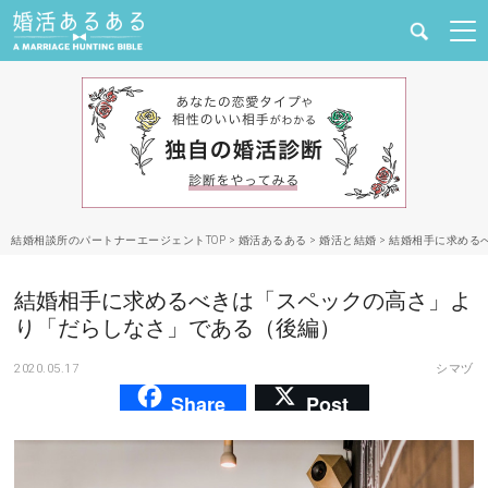
健康
婚活と結婚
恋愛の悩み
結婚相談所のパートナーエージェントTOP
>
婚活あるある
>
婚活と結婚
>
結婚相手に求める
出会い
結婚相手に求めるべきは「スペックの高さ」よ
合コン・街コン
り「だらしなさ」である（後編）
2020.05.17
シマヅ
マッチングアプリ
Share
Post
結婚相談所
あるある