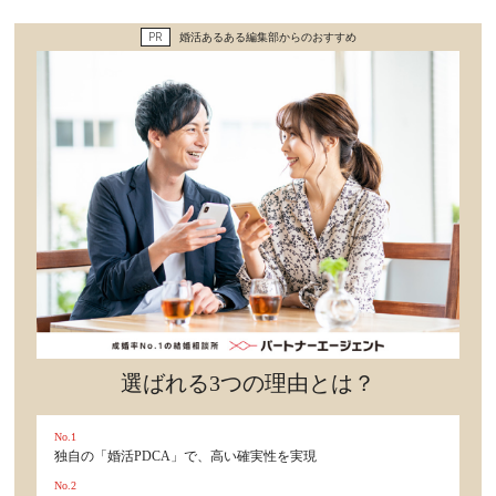
セックスライフ
PR
婚活あるある編集部からのおすすめ
不倫・だめ男
感動
心の処方箋
カルチャー・トレンド・芸能
驚き
選ばれる3つの理由とは？
No.1
独自の「婚活PDCA」で、高い確実性を実現
No.2