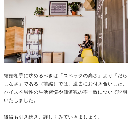
その他
ドキドキ
仕事とキャリア
特集
結婚相手に求めるべきは「スペックの高さ」より「だら
占い・診断
しなさ」である（前編）では、過去にお付き合いした、
ファッション・美容
ハイスペ男性の生活習慣や価値観の不一致について説明
いたしました。
グルメ
後編も引き続き、詳しくみていきましょう。
趣味・旅行