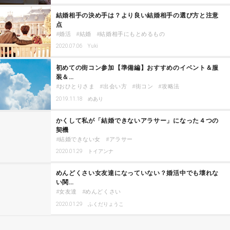
結婚相手の決め手は？より良い結婚相手の選び方と注意
点
婚活
結婚
結婚相手にもとめるもの
2020.07.06
Yuki
初めての街コン参加【準備編】おすすめのイベント＆服
装＆…
おひとりさま
出会い方
街コン
攻略法
2019.11.18
めあり
かくして私が「結婚できないアラサー」になった４つの
契機
結婚できない女
アラサー
2020.01.29
トイアンナ
めんどくさい女友達になっていない？婚活中でも壊れな
い関…
女友達
めんどくさい
2020.01.29
ふくだりょうこ