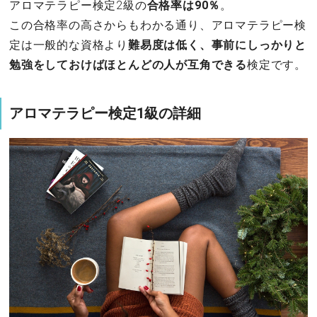
アロマテラピー検定2級の
合格率は90％
。
この合格率の高さからもわかる通り、アロマテラピー検
定は一般的な資格より
難易度は低く、事前にしっかりと
勉強をしておけばほとんどの人が互角できる
検定です。
アロマテラピー検定1級の詳細