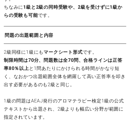
ちなみに
1級と2級の同時受験や、2級を受けずに1級か
らの受験も可能
です。
問題の出題範囲と内容
2級同様に1級にも
マークシート形式
です。
制限時間は70分、問題数は全70問、合格ラインは正答
率80％以上
と1問あたりにかけられる時間がかなり短
く、なおかつ出題範囲全体を網羅して高い正答率を叩き
出す必要があるのも2級と同じ。
1級の問題はAEAJ発行のアロマテラピー検定1級の公式
テキストから出題され、2級よりも幅広い分野が範囲に
指定されています。