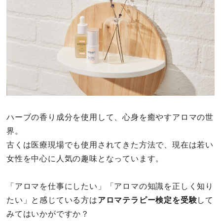
その他
ドキドキ
仕事とキャリア
特集
ハーブの香り成分を使用して、心身を癒やすアロマの世
占い・診断
界。
古くは医療現場でも使用されてきた方法で、現在は若い
ファッション・美容
女性を中心に人気の趣味となっています。
グルメ
「アロマを仕事にしたい」「アロマの知識を正しく知り
たい」と感じている方は
アロマテラピー検定を受験
して
趣味・旅行
みてはいかがですか？