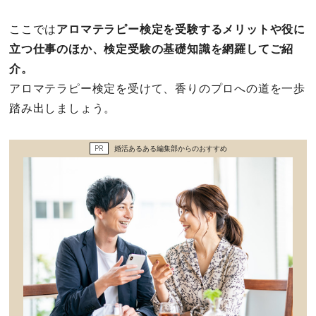
セックスライフ
ここでは
アロマテラピー検定を受験するメリットや役に
立つ仕事のほか、検定受験の基礎知識を網羅してご紹
不倫・だめ男
介。
感動
アロマテラピー検定を受けて、香りのプロへの道を一歩
踏み出しましょう。
心の処方箋
PR
婚活あるある編集部からのおすすめ
カルチャー・トレンド・芸能
驚き