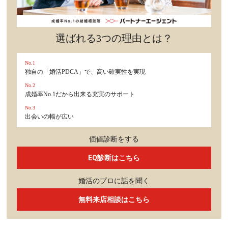
選ばれる3つの理由とは？
No.1
独自の「婚活PDCA」で、高い確実性を実現
No.2
成婚率No.1だから出来る充実のサポート
No.3
出会いの幅が広い
価値診断をする
EQ診断はこちら
婚活のプロに話を聞く
無料来店相談はこちら