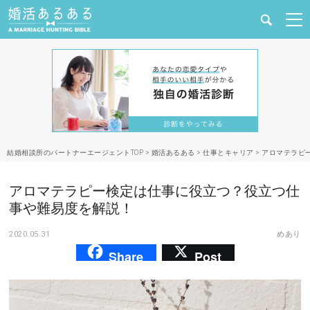
健康
婚活と結婚
恋愛の悩み
結婚相談所のパートナーエージェントTOP
>
婚活あるある
>
仕事とキャリア
>
アロマテラピ
出会い
アロマテラピー検定は仕事に役立つ？役立つ仕
合コン・街コン
事や難易度を解説！
2020.05.31
めあり
マッチングアプリ
Share
Post
結婚相談所
あるある