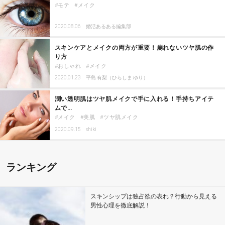
モテ
メイク
2020.08.06
婚活あるある編集部
スキンケアとメイクの両方が重要！崩れないツヤ肌の作
り方
おしゃれ
メイク
2020.01.23
平島 有梨（ひらしま ゆり）
潤い透明肌はツヤ肌メイクで手に入れる！手持ちアイテ
ムで…
メイク
美肌
ツヤ肌メイク
2020.09.15
shiki
ランキング
スキンシップは独占欲の表れ？行動から見える
男性心理を徹底解説！