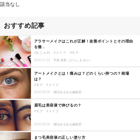
該当なし
おすすめ記事
アラサーメイクはこれが正解！改善ポイントとその理由
を徹…
おしゃれ
メイク
モテ
2020.01.23
平島 有梨（ひらしま ゆり）
アートメイクとは！痛みは？どのくらい持つの？相場
は？
モテ
メイク
2020.08.06
婚活あるある編集部
眉毛は美容液で伸びるの？
モテ
メイク
2020.08.06
婚活あるある編集部
まつ毛美容液の正しい塗り方