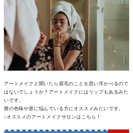
その他
ドキドキ
仕事とキャリア
特集
占い・診断
アートメイクと聞いたら眉毛のことを思い浮かべるので
はないでしょうか？アートメイクにはリップもあるみた
ファッション・美容
いです。
グルメ
唇の色味や形に悩んでいる方にオススメみたいです。
↓オススメのアートメイクサロンはこちら！
趣味・旅行