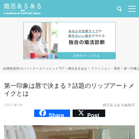
健康
婚活と結婚
恋愛の悩み
結婚相談所のパートナーエージェントTOP
>
婚活あるある
>
ファッション・美容
>
第一印象
出会い
第一印象は唇で決まる？話題のリップアートメ
合コン・街コン
イクとは
2020.08.06
婚活あるある編集部
マッチングアプリ
Share
Post
結婚相談所
あるある