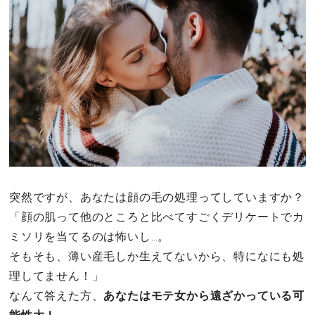
その他
ドキドキ
仕事とキャリア
特集
占い・診断
突然ですが、あなたは顔の毛の処理ってしていますか？
「顔の肌って他のところと比べてすごくデリケートでカ
ファッション・美容
ミソリを当てるのは怖いし…。
グルメ
そもそも、薄い産毛しか生えてないから、特になにも処
理してません！」
趣味・旅行
なんて答えた方、
あなたはモテ女から遠ざかっている可