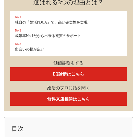
選ばれる3つの理由とは？
No.1
独自の「婚活PDCA」で、高い確実性を実現
No.2
成婚率No.1だから出来る充実のサポート
No.3
出会いの幅が広い
価値診断をする
EQ診断はこちら
婚活のプロに話を聞く
無料来店相談はこちら
目次