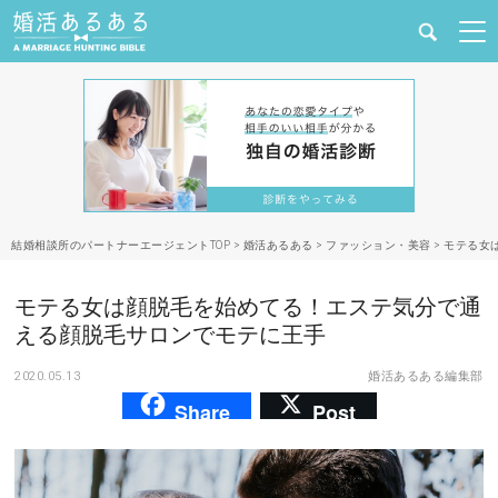
健康
婚活と結婚
恋愛の悩み
結婚相談所のパートナーエージェントTOP
>
婚活あるある
>
ファッション・美容
>
モテる女
出会い
モテる女は顔脱毛を始めてる！エステ気分で通
合コン・街コン
える顔脱毛サロンでモテに王手
2020.05.13
婚活あるある編集部
マッチングアプリ
Share
Post
結婚相談所
あるある