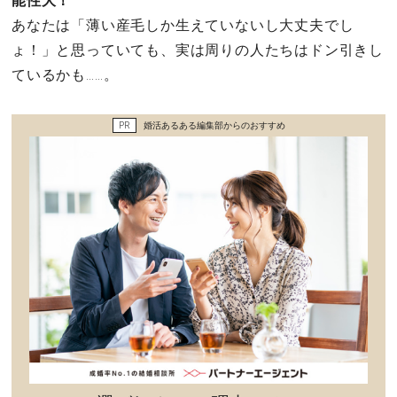
能性大！
セックスライフ
あなたは「薄い産毛しか生えていないし大丈夫でし
ょ！」と思っていても、実は周りの人たちはドン引きし
不倫・だめ男
ているかも……。
感動
PR
婚活あるある編集部からのおすすめ
心の処方箋
カルチャー・トレンド・芸能
驚き