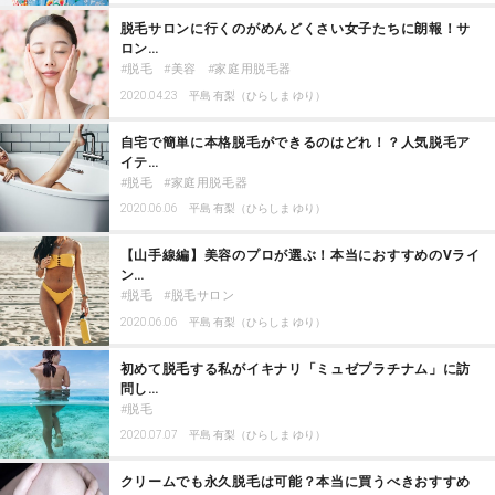
脱毛サロンに行くのがめんどくさい女子たちに朗報！サ
ロン…
脱毛
美容
家庭用脱毛器
2020.04.23
平島 有梨（ひらしま ゆり）
自宅で簡単に本格脱毛ができるのはどれ！？人気脱毛ア
イテ…
脱毛
家庭用脱毛器
2020.06.06
平島 有梨（ひらしま ゆり）
【山手線編】美容のプロが選ぶ！本当におすすめのVライ
ン…
脱毛
脱毛サロン
2020.06.06
平島 有梨（ひらしま ゆり）
初めて脱毛する私がイキナリ「ミュゼプラチナム」に訪
問し…
脱毛
2020.07.07
平島 有梨（ひらしま ゆり）
クリームでも永久脱毛は可能？本当に買うべきおすすめ