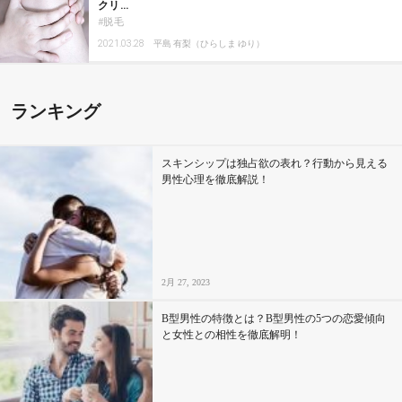
クリ…
脱毛
2021.03.28
平島 有梨（ひらしま ゆり）
ランキング
スキンシップは独占欲の表れ？行動から見える
男性心理を徹底解説！
2月 27, 2023
B型男性の特徴とは？B型男性の5つの恋愛傾向
と女性との相性を徹底解明！