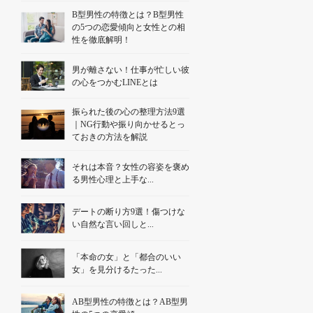
B型男性の特徴とは？B型男性
の5つの恋愛傾向と女性との相
性を徹底解明！
男が離さない！仕事が忙しい彼
の心をつかむLINEとは
振られた後の心の整理方法9選
｜NG行動や振り向かせるとっ
ておきの方法を解説
それは本音？女性の容姿を褒め
る男性心理と上手な...
デートの断り方9選！傷つけな
い自然な言い回しと...
「本命の女」と「都合のいい
女」を見分けるたった...
AB型男性の特徴とは？AB型男