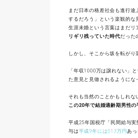
まだ日本の格差社会も進行途
するだろう」という楽観的な
生涯未婚という言葉はまだリ
リギリ残っていた時代
だった
しかし、そこから坂を転がり
「年収1000万は譲れない」
た意見と見做されるようにな
それも当然のことかもしれな
この20年で結婚適齢期男性の
平成25年国税庁「民間給与実
与は
平成9年には513万円
あっ