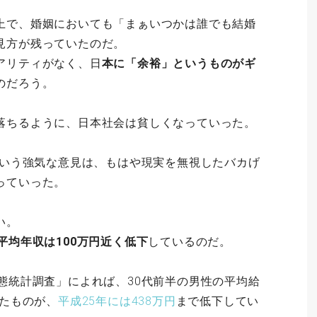
上で、婚姻においても「まぁいつかは誰でも結婚
見方が残っていたのだ。
アリティがなく、日
本に「余裕」というものがギ
のだろう。
落ちるように、日本社会は貧しくなっていった。
という強気な意見は、もはや現実を無視したバカげ
っていった。
い。
平均年収は100万円近く低下
しているのだ。
態統計調査」によれば、30代前半の男性の平均給
たものが、
平成25年には438万円
まで低下してい