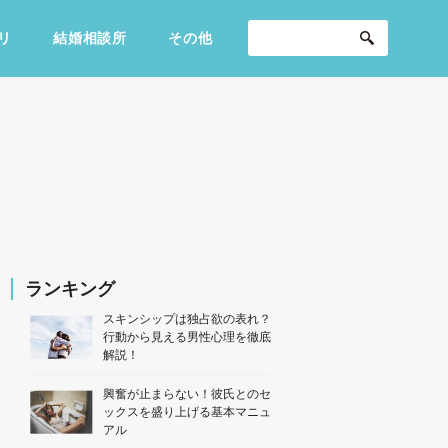
リ
結婚相談所
その他
セックスライフ
不倫・だめ男
感動
ランキング
スキンシップは独占欲の表れ？
行動から見える男性心理を徹底
解説！
興奮が止まらない！彼氏とのセ
ックスを盛り上げる基本マニュ
アル