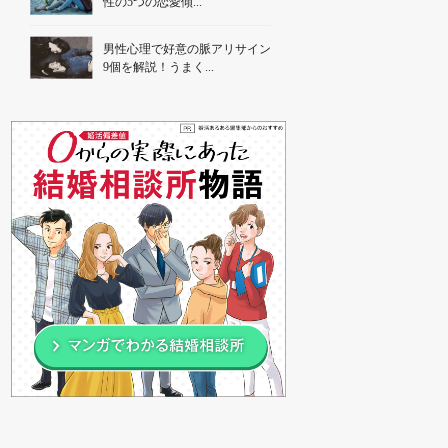
性の5つの恋愛傾...
男性心理で好意の脈アリサイン
9個を解説！うまく...