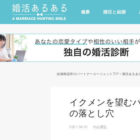
健康
婚活と結婚
その他
ドキドキ
仕事とキャリア
特集
心の処方箋
カルチャー・トレンド・芸能
結婚相談所のパートナーエージェントTOP
>
婚活あるあ
イクメンを望む
の落とし穴
2021.04.01
小山晃弘