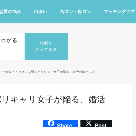
恋愛の悩み
出会い
合コン・街コン
マッチングアプ
占い・診断
ファッション・美容
グルメ
趣味・旅行
る
>
特集
>
イクメンを望むバリキャリ女子が陥る、婚活の落とし穴
バリキャリ女子が陥る、婚活
Share
Post