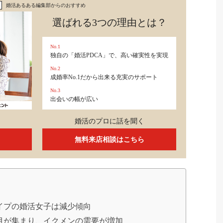
婚活あるある編集部からのおすすめ
選ばれる3つの理由とは？
No.1
独自の「婚活PDCA」で、高い確実性を実現
No.2
成婚率No.1だから出来る充実のサポート
No.3
出会いの幅が広い
婚活のプロに話を聞く
無料来店相談はこちら
イプの婚活女子は減少傾向
目が集まり、イクメンの需要が増加