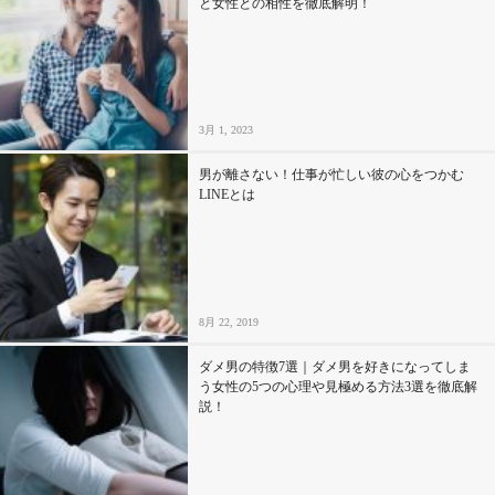
と女性との相性を徹底解明！
3月 1, 2023
男が離さない！仕事が忙しい彼の心をつかむ
LINEとは
8月 22, 2019
ダメ男の特徴7選｜ダメ男を好きになってしま
う女性の5つの心理や見極める方法3選を徹底解
説！