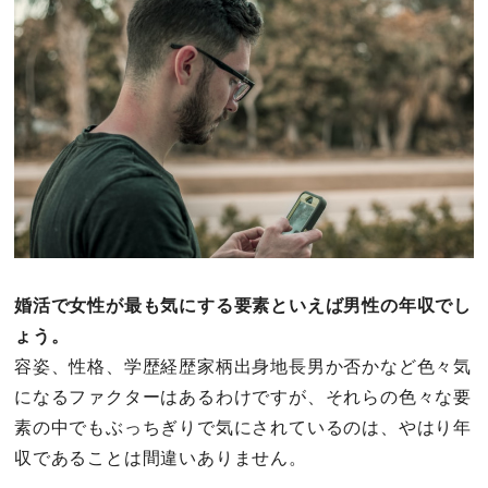
その他
ドキドキ
仕事とキャリア
特集
占い・診断
婚活で女性が最も気にする要素といえば男性の年収でし
ょう。
ファッション・美容
容姿、性格、学歴経歴家柄出身地長男か否かなど色々気
グルメ
になるファクターはあるわけですが、それらの色々な要
素の中でもぶっちぎりで気にされているのは、やはり年
趣味・旅行
収であることは間違いありません。