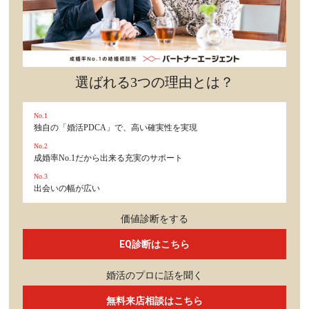
選ばれる3つの理由とは？
No.1
独自の「婚活PDCA」で、高い確実性を実現
No.2
成婚率No.1だから出来る充実のサポート
No.3
出会いの幅が広い
価値診断をする
EQ診断はこちら
婚活のプロに話を聞く
無料来店相談はこちら