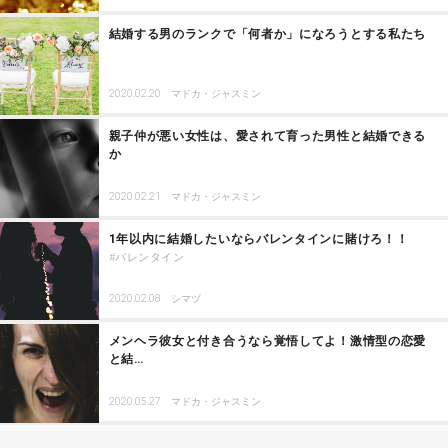
結婚する男のランクで「何者か」になろうとする私たち
2020.02.20
マドカ・ジャスミン
親子仲が悪い女性は、愛されて育った男性と結婚できる
か
2020.02.21
マドカ・ジャスミン
1年以内に結婚したいならバレンタインに賭けろ！！
バレンタイン
2020.02.08
シマヅ
メンヘラ彼女と付き合うなら覚悟してよ！激情型の恋愛
と結…
2020.05.27
マドカ・ジャスミン