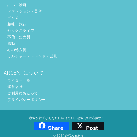
占い・診断
ファッション・美容
グルメ
趣味・旅行
セックスライフ
不倫・だめ男
感動
心の処方箋
カルチャー・トレンド・芸能
ARGENTについて
ライター一覧
運営会社
ご利用にあたって
プライバシーポリシー
恋愛が苦手なあなたに届けたい。恋愛･婚活応援サイト
Share
Post
© 2021婚活あるある