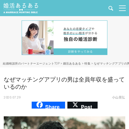
健康
婚活と結婚
恋愛の悩み
結婚相談所のパートナーエージェントTOP
>
婚活あるある
>
特集
>
なぜマッチングアプリの
出会い
なぜマッチングアプリの男は全員年収を盛って
合コン・街コン
いるのか
2020.07.29
小山晃弘
マッチングアプリ
Share
Post
結婚相談所
あるある