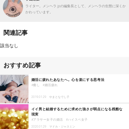
ライター。メンヘラ.jpの編集長として、メンヘラの生態に深くか
かわっています。
関連記事
該当なし
おすすめ記事
婚活に疲れたあなたへ。心を楽にする思考法
癒し
婚活疲れ
2019.01.29
やまとなでし子
イイ男と結婚するために求めた強さが弱点になる残酷な
現実
アラサー女子の婚活
ハイスペ女子
2020.01.29
マドカ・ジャスミン