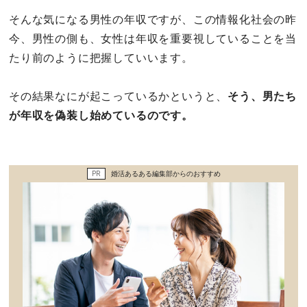
セックスライフ
そんな気になる男性の年収ですが、この情報化社会の昨
今、男性の側も、女性は年収を重要視していることを当
不倫・だめ男
たり前のように把握していいます。
感動
その結果なにが起こっているかというと、
そう、男たち
が年収を偽装し始めているのです。
心の処方箋
カルチャー・トレンド・芸能
PR
婚活あるある編集部からのおすすめ
驚き