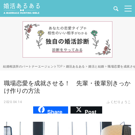
健康
婚活と結婚
恋愛の悩み
結婚相談所のパートナーエージェントTOP
>
婚活あるある
>
婚活と結婚
>
職場恋愛を成就さ
出会い
職場恋愛を成就させる！ 先輩・後輩別きっか
合コン・街コン
け作りの方法
2020.04.14
ふくだりょうこ
マッチングアプリ
Share
Post
結婚相談所
あるある