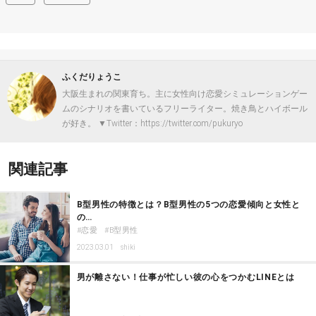
ふくだりょうこ
大阪生まれの関東育ち。主に女性向け恋愛シミュレーションゲー
ムのシナリオを書いているフリーライター。焼き鳥とハイボール
が好き。 ▼Twitter：https://twitter.com/pukuryo
関連記事
B型男性の特徴とは？B型男性の5つの恋愛傾向と女性と
の…
恋愛
B型男性
2023.03.01
shiki
男が離さない！仕事が忙しい彼の心をつかむLINEとは