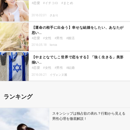
恋愛
イチコロ
まとめ
2016.02.01
さおり
【運命の相手に出会う】幸せな結婚をしたい、あなたが
思い…
恋愛
女性
男性
婚活
2016.05.18
kanoa
【やまとなでしこ世界で恋をする】「強く生きる」美形
揃い…
恋愛
女性
男性
結婚
2016.06.21
イヴォンヌ麗
ランキング
スキンシップは独占欲の表れ？行動から見える
男性心理を徹底解説！