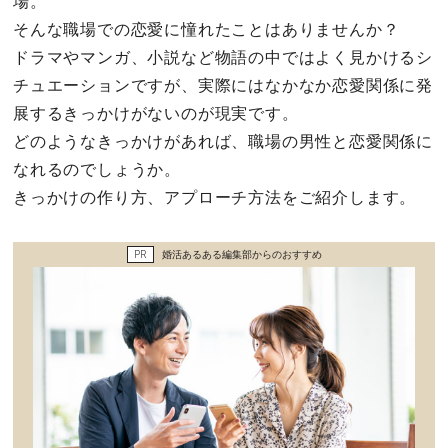
場。
セックスライフ
そんな職場での恋愛に憧れたことはありませんか？
ドラマやマンガ、小説など物語の中ではよく見かけるシ
不倫・だめ男
チュエーションですが、実際にはなかなか恋愛関係に発
展するきっかけがないのが現実です。
感動
どのようなきっかけがあれば、職場の男性と恋愛関係に
なれるのでしょうか。
心の処方箋
きっかけの作り方、アプローチ方法をご紹介します。
カルチャー・トレンド・芸能
PR
婚活あるある編集部からのおすすめ
驚き