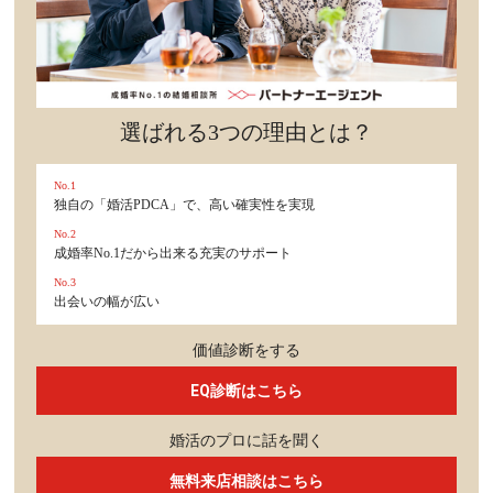
選ばれる3つの理由とは？
No.1
独自の「婚活PDCA」で、高い確実性を実現
No.2
成婚率No.1だから出来る充実のサポート
No.3
出会いの幅が広い
価値診断をする
EQ診断はこちら
婚活のプロに話を聞く
無料来店相談はこちら