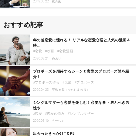
2019.08.22
夜の兎
おすすめ記事
年の差恋愛に憧れる！ リアルな恋愛心理と人気の漫画＆
映…
恋愛
映画
恋愛漫画
2020.02.21
めあり
プロポーズを期待するシーンと実際のプロポーズ談を紹
介！
プロポーズ待ち
恋愛
プロポーズ
2020.04.23
平島 有梨（ひらしま ゆり）
シングルマザーも恋愛を楽しむ！必要な事・選ぶべき男
性や…
恋愛
恋愛の悩み
シンプルマザー
2020.05.16
うーちょ
出会ったきっかけTOP5