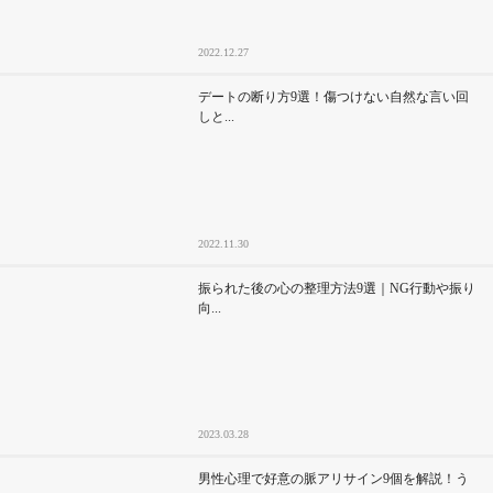
2022.12.27
デートの断り方9選！傷つけない自然な言い回
しと...
2022.11.30
振られた後の心の整理方法9選｜NG行動や振り
向...
2023.03.28
男性心理で好意の脈アリサイン9個を解説！う