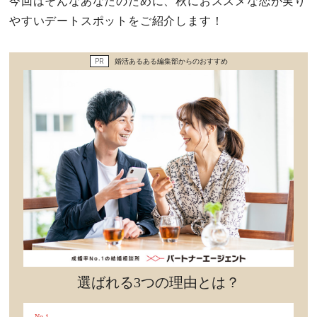
今回はそんなあなたのために、秋におススメな恋が実り
セックスライフ
やすいデートスポットをご紹介します！
不倫・だめ男
PR
婚活あるある編集部からのおすすめ
感動
心の処方箋
カルチャー・トレンド・芸能
驚き
選ばれる3つの理由とは？
No.1