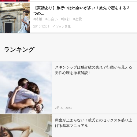
【実話あり】旅行中は出会いが多い！旅先で恋をする３
つの…
結婚
出会い
旅行
恋愛
2016.12.01
イヴォンヌ麗
ランキング
スキンシップは独占欲の表れ？行動から見える
男性心理を徹底解説！
2月 27, 2023
興奮が止まらない！彼氏とのセックスを盛り上
げる基本マニュアル