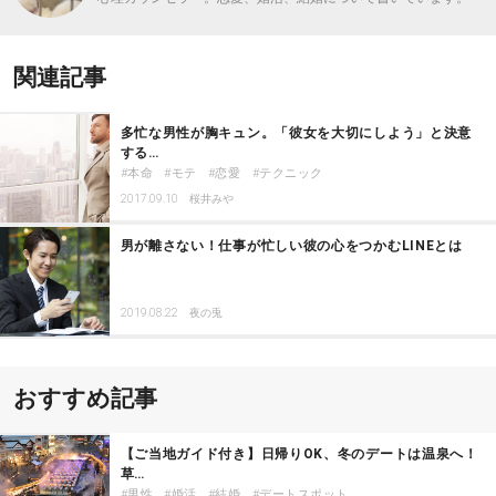
関連記事
多忙な男性が胸キュン。「彼女を大切にしよう」と決意
する…
本命
モテ
恋愛
テクニック
2017.09.10
桜井みや
男が離さない！仕事が忙しい彼の心をつかむLINEとは
2019.08.22
夜の兎
おすすめ記事
【ご当地ガイド付き】日帰りOK、冬のデートは温泉へ！
草…
男性
婚活
結婚
デートスポット