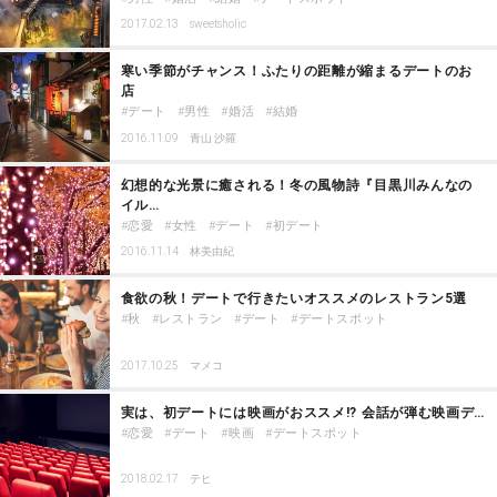
2017.02.13
sweetsholic
寒い季節がチャンス！ふたりの距離が縮まるデートのお
店
デート
男性
婚活
結婚
2016.11.09
青山 沙羅
幻想的な光景に癒される！冬の風物詩『目黒川みんなの
イル…
恋愛
女性
デート
初デート
2016.11.14
林美由紀
食欲の秋！デートで行きたいオススメのレストラン5選
秋
レストラン
デート
デートスポット
2017.10.25
マメコ
実は、初デートには映画がおススメ!? 会話が弾む映画デ…
恋愛
デート
映画
デートスポット
2018.02.17
テヒ