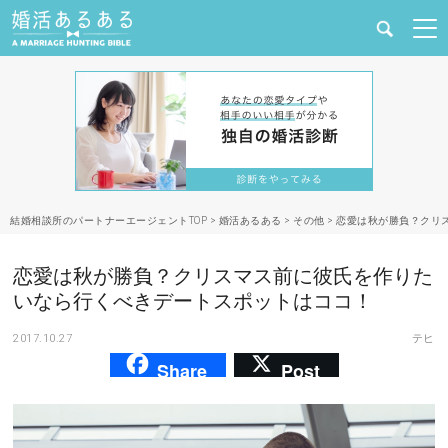
健康
婚活と結婚
恋愛の悩み
結婚相談所のパートナーエージェントTOP
>
婚活あるある
>
その他
>
恋愛は秋が勝負？クリ
出会い
恋愛は秋が勝負？クリスマス前に彼氏を作りた
合コン・街コン
いなら行くべきデートスポットはココ！
2017.10.27
テヒ
マッチングアプリ
Share
Post
結婚相談所
あるある