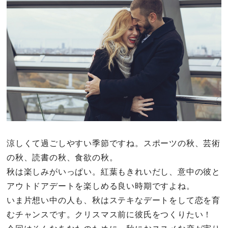
その他
ドキドキ
仕事とキャリア
特集
占い・診断
涼しくて過ごしやすい季節ですね。スポーツの秋、芸術
の秋、読書の秋、食欲の秋。
ファッション・美容
秋は楽しみがいっぱい。紅葉もきれいだし、意中の彼と
グルメ
アウトドアデートを楽しめる良い時期ですよね。
いま片想い中の人も、秋はステキなデートをして恋を育
趣味・旅行
むチャンスです。クリスマス前に彼氏をつくりたい！