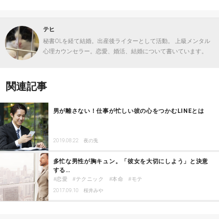
テヒ
秘書OLを経て結婚。出産後ライターとして活動。 上級メンタル
心理カウンセラー。恋愛、婚活、結婚について書いています。
関連記事
男が離さない！仕事が忙しい彼の心をつかむLINEとは
2019.08.22
夜の兎
多忙な男性が胸キュン。「彼女を大切にしよう」と決意
する…
恋愛
テクニック
本命
モテ
2017.09.10
桜井みや