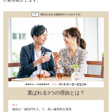
行動を紹介します。
セックスライフ
PR
婚活あるある編集部からのおすすめ
不倫・だめ男
感動
心の処方箋
カルチャー・トレンド・芸能
驚き
選ばれる3つの理由とは？
No.1
独自の「婚活PDCA」で、高い確実性を実現