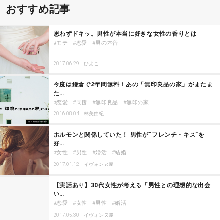
おすすめ記事
思わずドキッ。男性が本当に好きな女性の香りとは
モテ
恋愛
男の本音
2017.06.29
ひよこ
今度は鎌倉で2年間無料！あの「無印良品の家」がまたま
た…
恋愛
同棲
無印良品
無印の家
2016.08.04
林美由紀
ホルモンと関係していた！ 男性が“フレンチ・キス”を
好…
女性
男性
婚活
結婚
2017.01.12
イヴォンヌ麗
【実話あり】30代女性が考える「男性との理想的な出会
い…
恋愛
女性
男性
婚活
2017.05.30
イヴォンヌ麗