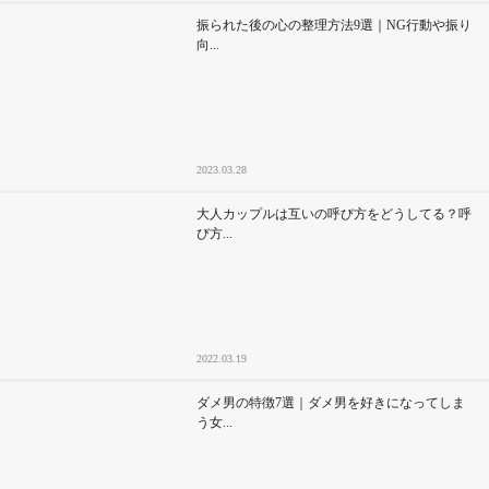
振られた後の心の整理方法9選｜NG行動や振り
向...
2023.03.28
大人カップルは互いの呼び方をどうしてる？呼
び方...
2022.03.19
ダメ男の特徴7選｜ダメ男を好きになってしま
う女...