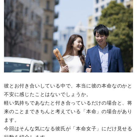
その他
ドキドキ
仕事とキャリア
特集
占い・診断
彼とお付き合いしている中で、本当に彼の本命なのかと
不安に感じたことはないでしょうか。
ファッション・美容
軽い気持ちであなたと付き合っているだけの場合と、将
グルメ
来のことまできちんと考えている「本命」の場合があり
ます。
趣味・旅行
今回はそんな気になる彼氏が「本命女子」にだけ見せる