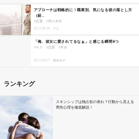
アプローチは戦略的に！職業別、気になる彼の落とし方
（経…
恋愛
男の本音
2017.06.29
テヒ
「俺、彼女に愛されてるなぁ」と感じる瞬間6つ
モテ
恋愛
本命
2017.09.07
桜井みや
ランキング
スキンシップは独占欲の表れ？行動から見える
男性心理を徹底解説！