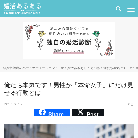
健康
婚活と結婚
恋愛の悩み
結婚相談所のパートナーエージェントTOP
>
婚活あるある
>
その他
>
俺たち本気です！男性
出会い
俺たち本気です！男性が「本命女子」にだけ見
合コン・街コン
せる行動とは
2017.06.17
テヒ
マッチングアプリ
Share
Post
結婚相談所
あるある