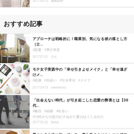
2017.09.10
桜井みや
おすすめ記事
アプローチは戦略的に！職業別、気になる彼の落とし方
（士…
恋愛
男の本音
2017.07.01
テヒ
モテ女子実践中の「幸せ引きよせメイク」と「幸せ遠ざ
けメ…
結婚
出会い
引き寄せ
メイク
2017.04.13
sweetsholic
「出会えない時代」が引き起こした恋愛の弊害とは【30
代…
婚活
結婚
出会い
30代からの恋のかさねかた愛のはぐくみかた
2017.05.26
kanoa