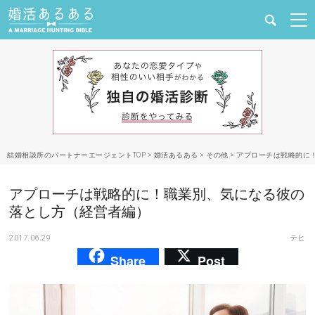
健康
婚活と結婚
恋愛の悩み
結婚相談所のパートナーエージェントTOP
>
婚活あるある
>
その他
>
アプローチは戦略的に
出会い
アプローチは戦略的に！職業別、気になる彼の
合コン・街コン
落とし方（経営者編）
2017.06.29
テヒ
マッチングアプリ
Share
Post
結婚相談所
あるある