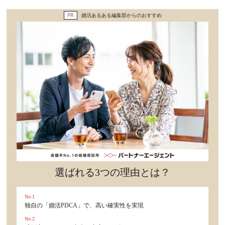
セックスライフ
PR
婚活あるある編集部からのおすすめ
不倫・だめ男
感動
心の処方箋
カルチャー・トレンド・芸能
驚き
選ばれる3つの理由とは？
No.1
独自の「婚活PDCA」で、高い確実性を実現
No.2