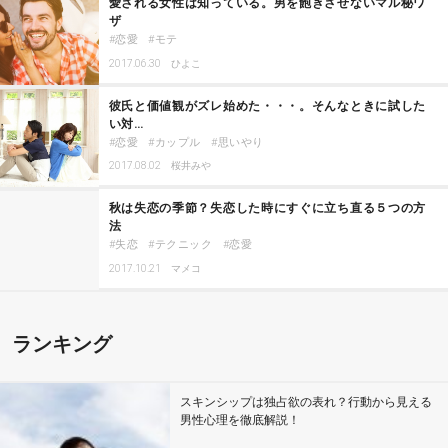
愛される女性は知っている。男を飽きさせないマル秘ワ
ザ
恋愛
モテ
2017.06.30
ひよこ
彼氏と価値観がズレ始めた・・・。そんなときに試した
い対…
恋愛
カップル
思いやり
2017.08.02
桜井みや
秋は失恋の季節？失恋した時にすぐに立ち直る５つの方
法
失恋
テクニック
恋愛
2017.10.21
マメコ
ランキング
スキンシップは独占欲の表れ？行動から見える
男性心理を徹底解説！