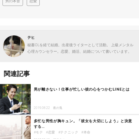
男の本音
恋愛
テヒ
秘書OLを経て結婚。出産後ライターとして活動。 上級メンタル
心理カウンセラー。恋愛、婚活、結婚について書いています。
関連記事
男が離さない！仕事が忙しい彼の心をつかむLINEとは
2019.08.22
夜の兎
多忙な男性が胸キュン。「彼女を大切にしよう」と決意
する…
モテ
恋愛
テクニック
本命