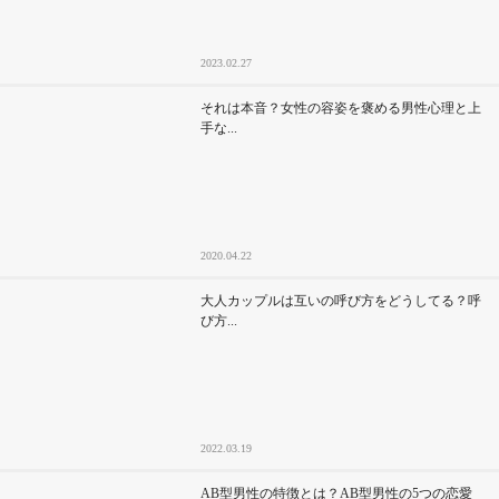
2023.02.27
それは本音？女性の容姿を褒める男性心理と上
手な...
2020.04.22
大人カップルは互いの呼び方をどうしてる？呼
び方...
2022.03.19
AB型男性の特徴とは？AB型男性の5つの恋愛