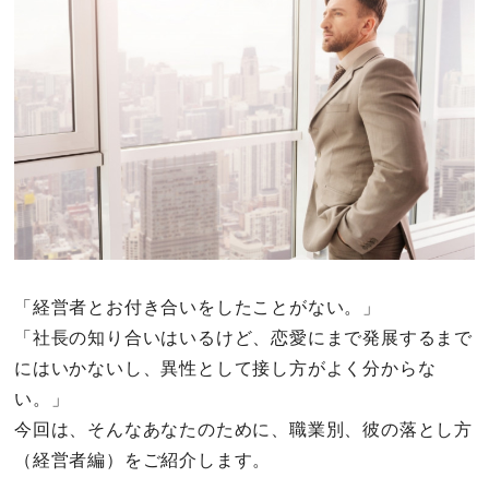
その他
ドキドキ
仕事とキャリア
特集
占い・診断
「経営者とお付き合いをしたことがない。」
「社長の知り合いはいるけど、恋愛にまで発展するまで
ファッション・美容
にはいかないし、異性として接し方がよく分からな
グルメ
い。」
今回は、そんなあなたのために、職業別、彼の落とし方
趣味・旅行
（経営者編）をご紹介します。