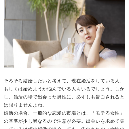
その他
ドキドキ
仕事とキャリア
特集
占い・診断
そろそろ結婚したいと考えて、現在婚活をしている人、
もしくは始めようか悩んでいる人もいるでしょう。しか
ファッション・美容
し、婚活の場で出会った男性に、必ずしも告白されると
グルメ
は限りませんよね。
婚活の場合、一般的な恋愛の市場とは、「モテる女性」
趣味・旅行
の基準が少し異なるので注意が必要。出会いを求めて集