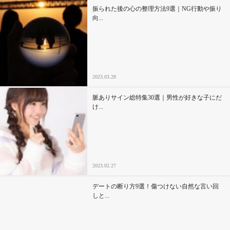
振られた後の心の整理方法9選｜NG行動や振り
向...
2023.03.28
脈ありサイン総特集30選｜男性が好きな子にだ
け...
2023.02.27
デートの断り方9選！傷つけない自然な言い回
しと...