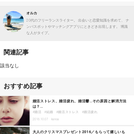
オルカ
20代のフリーランスライター。 出会いと恋愛知識を求めて、 ナ
ンパスポットやマッチングアプリにときどき出現します。 博識
な人がタイプ。
関連記事
該当なし
おすすめ記事
婚活ストレス、婚活疲れ、婚活鬱…その原因と解消方法
は？…
婚活
結婚
婚活ストレス
婚活疲れ
2016.10.07
kanoa
大人のクリスマスプレゼント2016／もらって嬉しいも