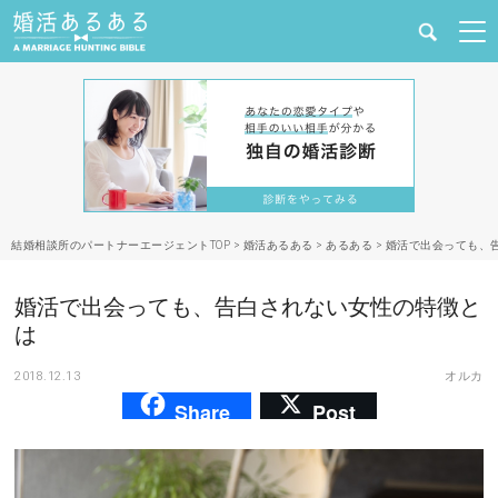
健康
婚活と結婚
恋愛の悩み
結婚相談所のパートナーエージェントTOP
>
婚活あるある
>
あるある
>
婚活で出会っても、
出会い
婚活で出会っても、告白されない女性の特徴と
合コン・街コン
は
2018.12.13
オルカ
マッチングアプリ
Share
Post
結婚相談所
あるある