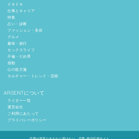
ドキドキ
仕事とキャリア
特集
占い・診断
ファッション・美容
グルメ
趣味・旅行
セックスライフ
不倫・だめ男
感動
心の処方箋
カルチャー・トレンド・芸能
ARGENTについて
ライター一覧
運営会社
ご利用にあたって
プライバシーポリシー
恋愛が苦手なあなたに届けたい。恋愛･婚活応援サイト