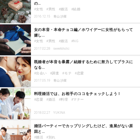
の…
女性
男性
婚活
結婚
2016.12.15
青山 沙羅
女の本音・本命チョコ編／ホワイデーに女性がもらって
嬉し…
女性
男性
婚活
NG
2017.02.28
sweetsholic
既婚者が本音を暴露／結婚するために努力してプラスに
なる…
出会い
調査
モテ
恋愛
2017.05.19
青山 沙羅
料理婚活では、お相手のココをチェックしよう！
恋愛
婚活
料理
マナー
2018.02.27
YUKINA
婚活パーティーでカップリングしたけど、進展がない原
因と…
婚活
別れ