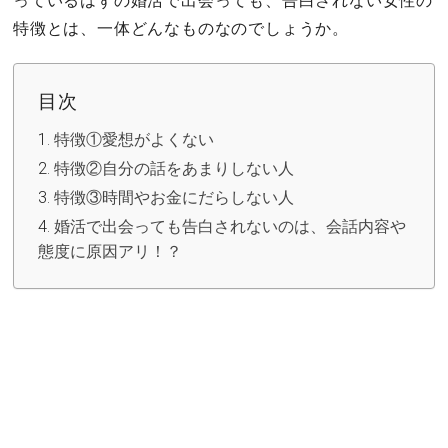
っているはずの婚活で出会っても、告白されない女性の
セックスライフ
特徴とは、一体どんなものなのでしょうか。
不倫・だめ男
目次
感動
特徴①愛想がよくない
特徴②自分の話をあまりしない人
心の処方箋
特徴③時間やお金にだらしない人
婚活で出会っても告白されないのは、会話内容や
カルチャー・トレンド・芸能
態度に原因アリ！？
驚き