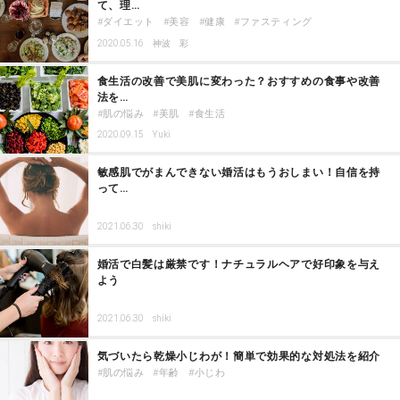
て、理…
ダイエット
美容
健康
ファスティング
2020.05.16
神波 彩
食生活の改善で美肌に変わった？おすすめの食事や改善
法を…
肌の悩み
美肌
食生活
2020.09.15
Yuki
敏感肌でがまんできない婚活はもうおしまい！自信を持
って…
2021.06.30
shiki
婚活で白髪は厳禁です！ナチュラルヘアで好印象を与え
よう
2021.06.30
shiki
気づいたら乾燥小じわが！簡単で効果的な対処法を紹介
肌の悩み
年齢
小じわ