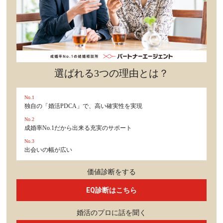
選ばれる3つの理由とは？
No.1
独自の「婚活PDCA」で、高い確実性を実現
No.2
成婚率No.1だから出来る充実のサポート
No.3
出会いの幅が広い
価値診断をする
EQ診断はこちら
婚活のプロに話を聞く