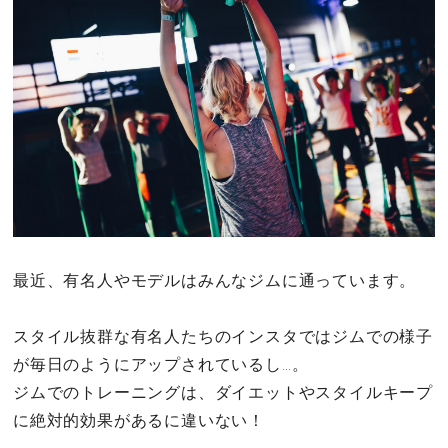
その他
ドキドキ
仕事とキャリア
特集
占い・診断
最近、有名人やモデルはみんなジムに通っています。
ファッション・美容
スタイル抜群な有名人たちのインスタではジムでの様子
グルメ
が毎日のようにアップされているし…。
ジムでのトレーニングは、ダイエットやスタイルキープ
趣味・旅行
に絶対的効果があるに違いない！