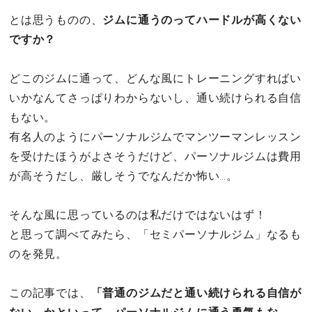
セックスライフ
とは思うものの、
ジムに通うのってハードルが高くない
ですか？
不倫・だめ男
どこのジムに通って、どんな風にトレーニングすればい
感動
いかなんてさっぱりわからないし、通い続けられる自信
もない。
心の処方箋
有名人のようにパーソナルジムでマンツーマンレッスン
を受けたほうがよさそうだけど、パーソナルジムは費用
カルチャー・トレンド・芸能
が高そうだし、厳しそうでなんだか怖い…。
驚き
そんな風に思っているのは私だけではないはず！
と思って調べてみたら、「セミパーソナルジム」なるも
のを発見。
この記事では、
「普通のジムだと通い続けられる自信が