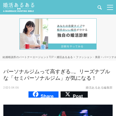
健康
婚活と結婚
恋愛の悩み
結婚相談所のパートナーエージェントTOP
>
婚活あるある
>
ファッション・美容
>
パーソナ
出会い
パーソナルジムって高すぎる…。リーズナブル
合コン・街コン
な「セミパーソナルジム」が気になる！
2020.04.06
婚活あるある編集部
マッチングアプリ
Share
Post
結婚相談所
あるある