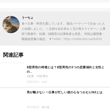
うーちょ
食べる事・料理を愛しています。 婚活パーティーで出会った人
と結婚しました。 ＼主婦＆会社員＆１児の母＆ライター／ 人事
部で勤務中。転職・就職系の記事執筆も得意。 特技は履歴書・
職務経歴書の速読。 ▼Twitter：https://twitter.com/uucho930
関連記事
B型男性の特徴とは？B型男性の5つの恋愛傾向と女性と
の…
恋愛
B型男性
2023.03.01
shiki
男が離さない！仕事が忙しい彼の心をつかむLINEとは
2019.08.22
夜の兎