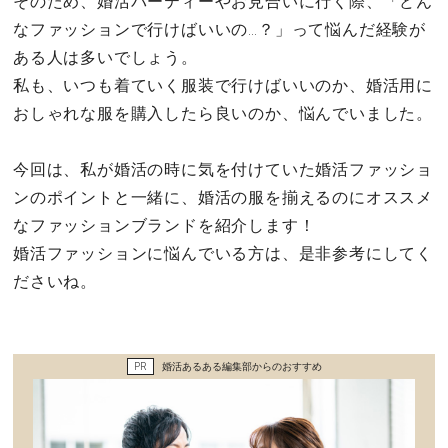
そのため、婚活パーティーやお見合いに行く際、「どん
セックスライフ
なファッションで行けばいいの…？」って悩んだ経験が
ある人は多いでしょう。
不倫・だめ男
私も、いつも着ていく服装で行けばいいのか、婚活用に
おしゃれな服を購入したら良いのか、悩んでいました。
感動
今回は、私が婚活の時に気を付けていた婚活ファッショ
心の処方箋
ンのポイントと一緒に、婚活の服を揃えるのにオススメ
なファッションブランドを紹介します！
カルチャー・トレンド・芸能
婚活ファッションに悩んでいる方は、是非参考にしてく
驚き
ださいね。
PR
婚活あるある編集部からのおすすめ