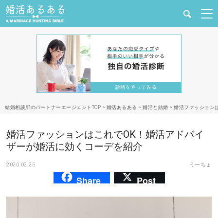
健康
婚活と結婚
恋愛の悩み
結婚相談所のパートナーエージェントTOP
>
婚活あるある
>
婚活と結婚
>
婚活ファッション
出会い
婚活ファッションはこれでOK！婚活アドバイ
合コン・街コン
ザーが婚活に効くコーデを紹介
2020.02.25
うーちょ
マッチングアプリ
Share
Post
結婚相談所
あるある