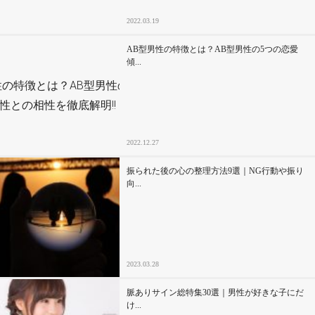
2022.03.19
AB型男性の特徴とは？AB型男性の5つの恋愛
傾...
2022.12.27
振られた後の心の整理方法9選｜NG行動や振り
向...
2023.03.28
脈ありサイン総特集30選｜男性が好きな子にだ
け...