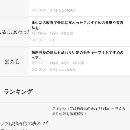
2020.04.06
婚活あるある編集部
食生活の改善で美肌に変わった？おすすめの食事や改善
法を…
肌の悩み
美肌
食生活
2020.09.15
Yuki
梅雨時期の婚活も乱れない髪の毛をキープ！おすすめの
ヘア…
ヘアケア
婚活
梅雨
髪の毛
2021.06.30
婚活あるある編集部
ランキング
スキンシップは独占欲の表れ？行動から見える
男性心理を徹底解説！