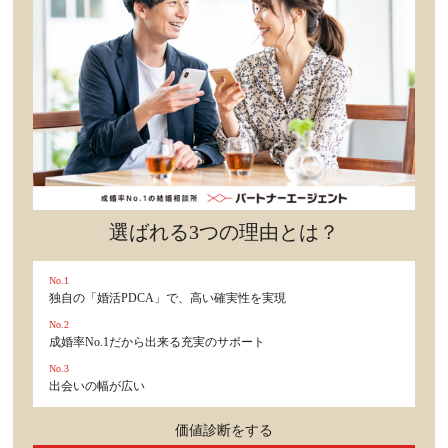
選ばれる3つの理由とは？
No.1
独自の「婚活PDCA」で、高い確実性を実現
No.2
成婚率No.1だから出来る充実のサポート
No.3
出会いの幅が広い
価値診断をする