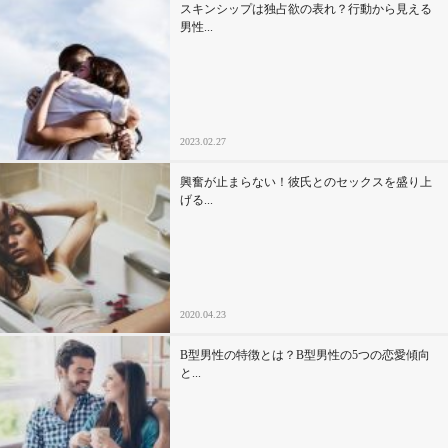
スキンシップは独占欲の表れ？行動から見える
男性...
2023.02.27
興奮が止まらない！彼氏とのセックスを盛り上
げる...
2020.04.23
B型男性の特徴とは？B型男性の5つの恋愛傾向
と...