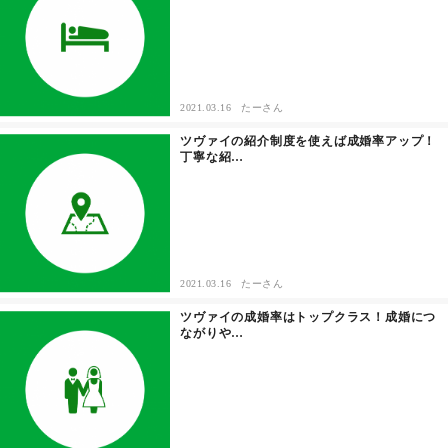
セックスライフ
不倫・だめ男
2021.03.16
たーさん
感動
ツヴァイの紹介制度を使えば成婚率アップ！
丁寧な紹…
心の処方箋
カルチャー・トレンド・芸能
驚き
2021.03.16
たーさん
ツヴァイの成婚率はトップクラス！成婚につ
ながりや…