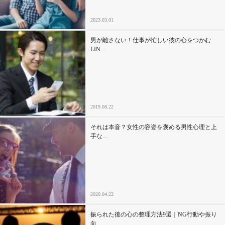
2023.03.01
男が離さない！仕事が忙しい彼の心をつかむ
LIN...
2019.08.22
それは本音？女性の容姿を褒める男性心理と上
手な...
2020.04.22
振られた後の心の整理方法9選｜NG行動や振り
向...