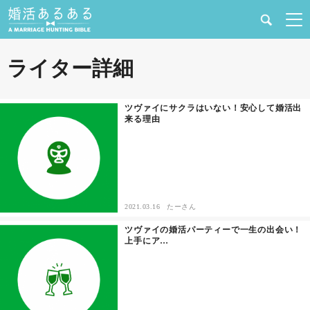
健康
ライター詳細
婚活と結婚
ツヴァイにサクラはいない！安心して婚活出
来る理由
恋愛の悩み
出会い
合コン・街コン
2021.03.16
たーさん
ツヴァイの婚活パーティーで一生の出会い！
マッチングアプリ
上手にア…
結婚相談所
あるある