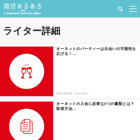
健康
ライター詳細
婚活と結婚
オーネットのパーティーは出会いの可能性を
広げる！…
恋愛の悩み
出会い
合コン・街コン
2021.02.03
たーさん
オーネットの入会に必要な6つの書類とは？
マッチングアプリ
取得方法…
結婚相談所
あるある