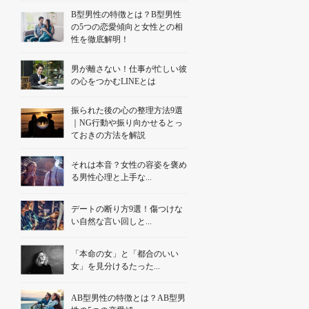
B型男性の特徴とは？B型男性
の5つの恋愛傾向と女性との相
性を徹底解明！
男が離さない！仕事が忙しい彼
の心をつかむLINEとは
振られた後の心の整理方法9選
｜NG行動や振り向かせるとっ
ておきの方法を解説
それは本音？女性の容姿を褒め
る男性心理と上手な...
デートの断り方9選！傷つけな
い自然な言い回しと...
「本命の女」と「都合のいい
女」を見分けるたった...
AB型男性の特徴とは？AB型男