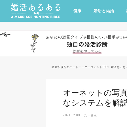
健康
婚活と結婚
その他
ドキドキ
仕事とキャリア
特集
心の処方箋
カルチャー・トレンド・芸能
結婚相談所のパートナーエージェントTOP
>
婚活あるあ
オーネットの写
なシステムを解
2021.02.03
たーさん