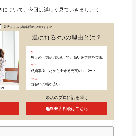
スについて、今回は詳しく見ていきましょう。
婚活あるある編集部からのおすすめ
選ばれる3つの理由とは？
No.1
独自の「婚活PDCA」で、高い確実性を実現
No.2
成婚率No.1だから出来る充実のサポート
No.3
出会いの幅が広い
婚活のプロに話を聞く
無料来店相談はこちら