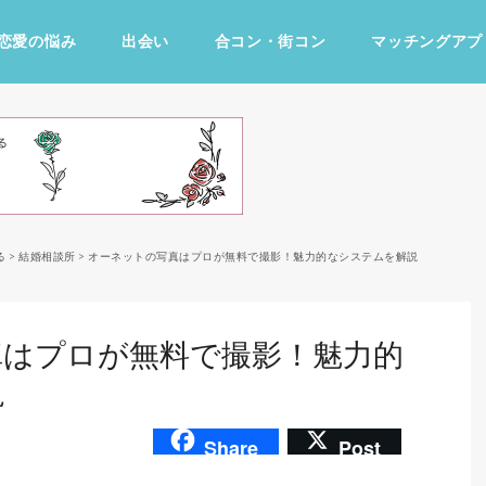
恋愛の悩み
出会い
合コン・街コン
マッチングアプ
占い・診断
ファッション・美容
グルメ
趣味・旅行
る
>
結婚相談所
>
オーネットの写真はプロが無料で撮影！魅力的なシステムを解説
真はプロが無料で撮影！魅力的
説
Share
Post