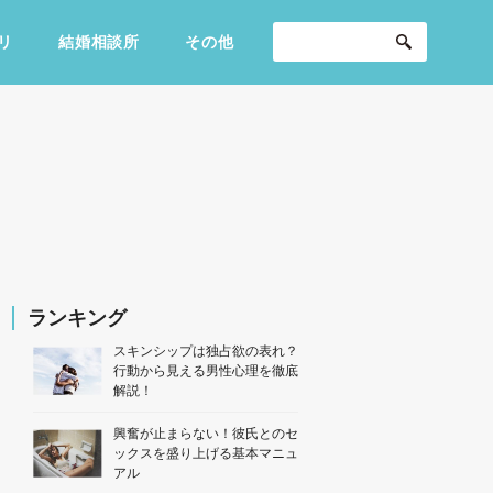
リ
結婚相談所
その他
セックスライフ
不倫・だめ男
感動
ランキング
スキンシップは独占欲の表れ？
行動から見える男性心理を徹底
解説！
興奮が止まらない！彼氏とのセ
ックスを盛り上げる基本マニュ
アル