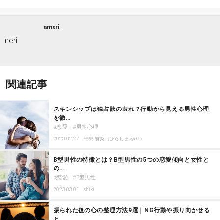
ameri
関連記事
スキンシップは独占欲の表れ？行動から見える男性心理
を徹…
恋愛
男性心理
2023.02.27
平島 有梨（ひらしま ゆり）
B型男性の特徴とは？B型男性の5つの恋愛傾向と女性と
の…
恋愛
B型男性
2023.03.01
shiki
振られた後の心の整理方法9選｜NG行動や振り向かせる
と…