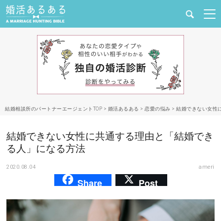
健康
婚活と結婚
恋愛の悩み
結婚相談所のパートナーエージェントTOP
>
婚活あるある
>
恋愛の悩み
>
結婚できない女性
出会い
結婚できない女性に共通する理由と「結婚でき
合コン・街コン
る人」になる方法
2020.08.04
ameri
マッチングアプリ
Share
Post
結婚相談所
あるある