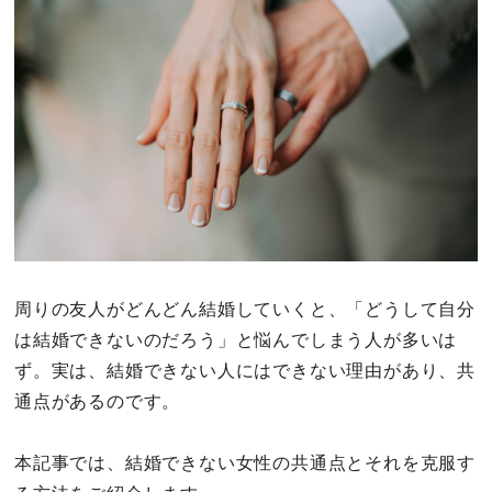
その他
ドキドキ
仕事とキャリア
特集
占い・診断
周りの友人がどんどん結婚していくと、「どうして自分
は結婚できないのだろう」と悩んでしまう人が多いは
ファッション・美容
ず。実は、結婚できない人にはできない理由があり、共
グルメ
通点があるのです。
趣味・旅行
本記事では、結婚できない女性の共通点とそれを克服す