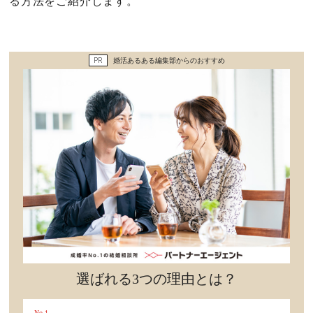
る方法をご紹介します。
セックスライフ
不倫・だめ男
PR
婚活あるある編集部からのおすすめ
感動
心の処方箋
カルチャー・トレンド・芸能
驚き
選ばれる3つの理由とは？
No.1