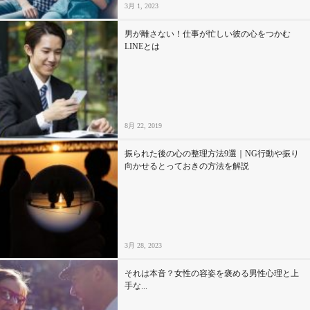
3月 1, 2023
男が離さない！仕事が忙しい彼の心をつかむ
LINEとは
8月 22, 2019
振られた後の心の整理方法9選｜NG行動や振り
向かせるとっておきの方法を解説
3月 28, 2023
それは本音？女性の容姿を褒める男性心理と上
手な...