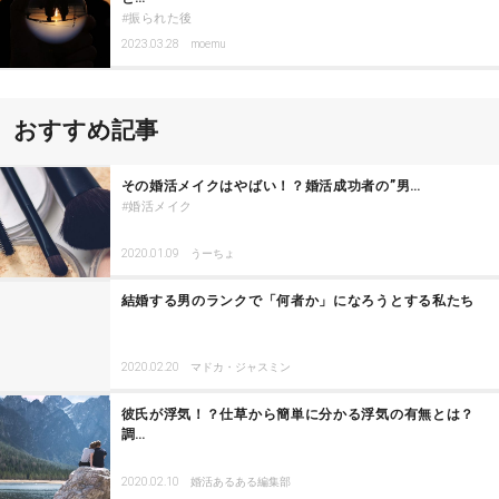
振られた後
2023.03.28
moemu
おすすめ記事
その婚活メイクはやばい！？婚活成功者の”男…
婚活メイク
2020.01.09
うーちょ
結婚する男のランクで「何者か」になろうとする私たち
2020.02.20
マドカ・ジャスミン
彼氏が浮気！？仕草から簡単に分かる浮気の有無とは？
調…
2020.02.10
婚活あるある編集部