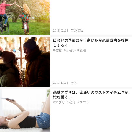
セックスライフ
不倫・だめ男
2018.02.23
YUKINA
感動
出会いの季節は今！寒い冬が恋活成功を後押
しする３…
恋愛
出会い
恋活
心の処方箋
カルチャー・トレンド・芸能
驚き
2017.11.23
テヒ
恋愛アプリは、出逢いのマストアイテム？多
忙な働く…
アプリ
恋活
スマホ