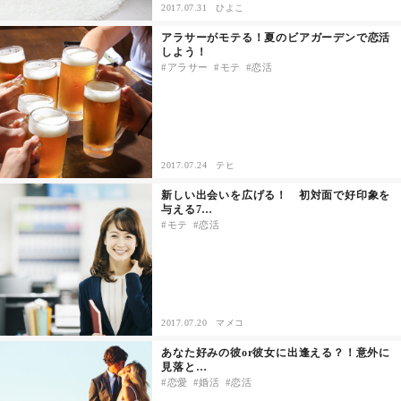
2017.07.31
ひよこ
アラサーがモテる！夏のビアガーデンで恋活
しよう！
アラサー
モテ
恋活
2017.07.24
テヒ
新しい出会いを広げる！ 初対面で好印象を
与える7…
モテ
恋活
2017.07.20
マメコ
あなた好みの彼or彼女に出逢える？！意外に
見落と…
恋愛
婚活
恋活