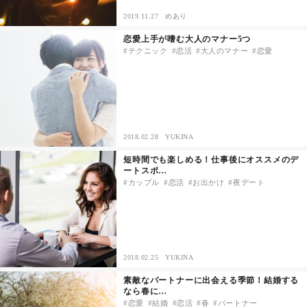
2019.11.27
めあり
その他
恋愛上手が嗜む大人のマナー5つ
テクニック
恋活
大人のマナー
恋愛
ドキドキ
仕事とキャリア
2018.02.28
YUKINA
特集
短時間でも楽しめる！仕事後にオススメのデ
ートスポ…
占い・診断
カップル
恋活
お出かけ
夜デート
ファッション・美容
グルメ
2018.02.25
YUKINA
素敵なパートナーに出会える季節！結婚する
趣味・旅行
なら春に…
恋愛
結婚
恋活
春
パートナー