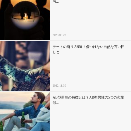
向...
2023.03.28
デートの断り方9選！傷つけない自然な言い回
しと...
2022.11.30
AB型男性の特徴とは？AB型男性の5つの恋愛
傾...