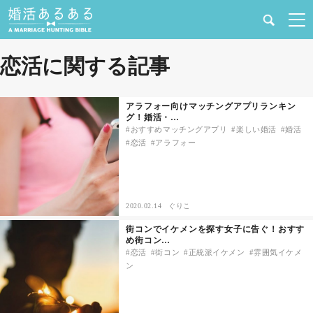
健康
恋活に関する記事
婚活と結婚
アラフォー向けマッチングアプリランキン
グ！婚活・…
恋愛の悩み
おすすめマッチングアプリ
楽しい婚活
婚活
恋活
アラフォー
出会い
合コン・街コン
2020.02.14
ぐりこ
街コンでイケメンを探す女子に告ぐ！おすす
マッチングアプリ
め街コン…
恋活
街コン
正統派イケメン
雰囲気イケメ
ン
結婚相談所
あるある