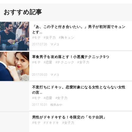
おすすめ記事
「あ、この子と付き合いたい。」男子が初対面でキュン
とす…
モテ
女子力
胸キュン
2017.07.26
マメコ
草食男子を攻め落とす！小悪魔テクニック5つ
モテ
恋愛
テクニック
女子力
2017.09.03
マメコ
不意打ちにドキッ。恋愛対象になる女性とならない女性
の言…
モテ
恋愛
女子力
2017.10.31
桜井みや
男性がドキドキする！冬限定の「モテ台詞」
モテ
ドキドキ
女子力