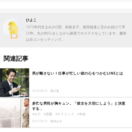
ひよこ
1970年代生まれのO型、肉食女子。猪突猛進と言われ続けて早
20年。丸の内OLをしながら銀座でホステスをしています。趣味
は合コンセッティング。
関連記事
男が離さない！仕事が忙しい彼の心をつかむLINEとは
2019.08.22
夜の兎
多忙な男性が胸キュン。「彼女を大切にしよう」と決意
する…
モテ
恋愛
テクニック
本命
2017.09.10
桜井みや