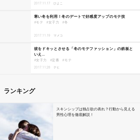
2017.11.17
ひよこ
寒い冬を利用！冬のデートで好感度アップのモテ技
モテ
女子力
冬
2017.11.19
マメコ
彼をドキッとさせる「冬のモテファッション」の鉄板と
いえ…
女子力
定番
モテ
2017.11.28
テヒ
ランキング
スキンシップは独占欲の表れ？行動から見える
男性心理を徹底解説！