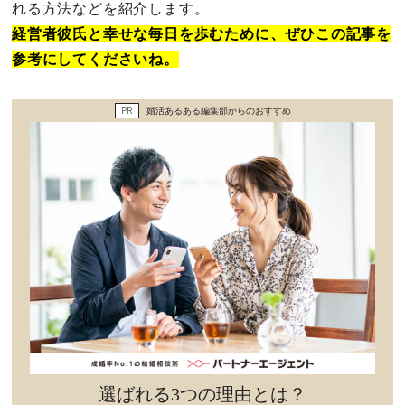
れる方法などを紹介します。
セックスライフ
経営者彼氏と幸せな毎日を歩むために、ぜひこの記事を
参考にしてくださいね。
不倫・だめ男
感動
PR
婚活あるある編集部からのおすすめ
心の処方箋
カルチャー・トレンド・芸能
驚き
選ばれる3つの理由とは？