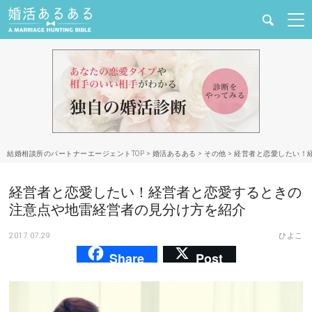
健康
婚活と結婚
恋愛の悩み
結婚相談所のパートナーエージェントTOP
>
婚活あるある
>
その他
>
経営者と恋愛したい！
出会い
経営者と恋愛したい！経営者と恋愛するときの
合コン・街コン
注意点や地雷経営者の見分け方を紹介
2017.07.29
ひよこ
マッチングアプリ
Share
Post
結婚相談所
あるある