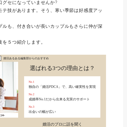
口グセになっていませんか?
モテ技があります。そう、寒い季節は好感度アッ
プルも、付き合いが長いカップルもさらに仲が深
技を５つ紹介します。
婚活あるある編集部からのおすすめ
選ばれる3つの理由とは？
No.1
独自の「婚活PDCA」で、高い確実性を実現
No.2
成婚率No.1だから出来る充実のサポート
No.3
出会いの幅が広い
婚活のプロに話を聞く