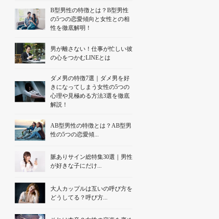
B型男性の特徴とは？B型男性
の5つの恋愛傾向と女性との相
性を徹底解明！
男が離さない！仕事が忙しい彼
の心をつかむLINEとは
ダメ男の特徴7選｜ダメ男を好
きになってしまう女性の5つの
心理や見極める方法3選を徹底
解説！
AB型男性の特徴とは？AB型男
性の5つの恋愛傾...
脈ありサイン総特集30選｜男性
が好きな子にだけ...
大人カップルは互いの呼び方を
どうしてる？呼び方...