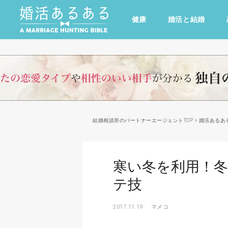
健康
婚活と結婚
その他
ドキドキ
仕事とキャリア
特集
心の処方箋
カルチャー・トレンド・芸能
結婚相談所のパートナーエージェントTOP
>
婚活あるあ
寒い冬を利用！
テ技
2017.11.19
マメコ