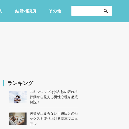
リ
結婚相談所
その他
セックスライフ
不倫・だめ男
感動
ランキング
スキンシップは独占欲の表れ？
行動から見える男性心理を徹底
解説！
興奮が止まらない！彼氏とのセ
ックスを盛り上げる基本マニュ
アル