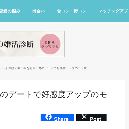
恋愛の悩み
出会い
合コン・街コン
マッチングアプ
占い・診断
ファッション・美容
グルメ
趣味・旅行
る
>
その他
>
寒い冬を利用！冬のデートで好感度アップのモテ技
冬のデートで好感度アップのモ
Share
Post