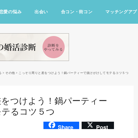
恋愛の悩み
出会い
合コン・街コン
マッチングアプ
占い・診断
ファッション・美容
グルメ
趣味・旅行
る
>
その他
>
こっそり周りと差をつけよう！鍋パーティーで抜けがけしてモテるコツ５つ
差をつけよう！鍋パーティー
モテるコツ５つ
Share
Post