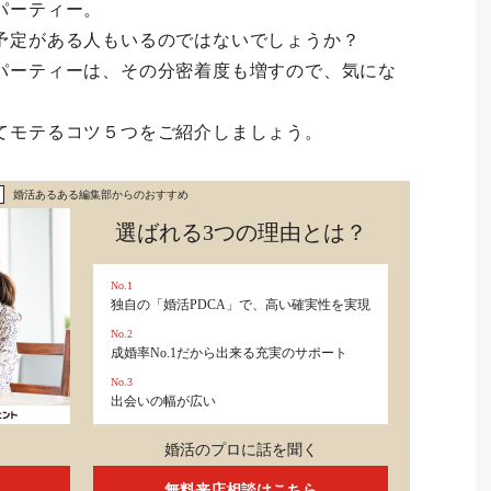
パーティー。
予定がある人もいるのではないでしょうか？
パーティーは、その分密着度も増すので、気にな
てモテるコツ５つをご紹介しましょう。
婚活あるある編集部からのおすすめ
選ばれる3つの理由とは？
No.1
独自の「婚活PDCA」で、高い確実性を実現
No.2
成婚率No.1だから出来る充実のサポート
No.3
出会いの幅が広い
婚活のプロに話を聞く
無料来店相談はこちら