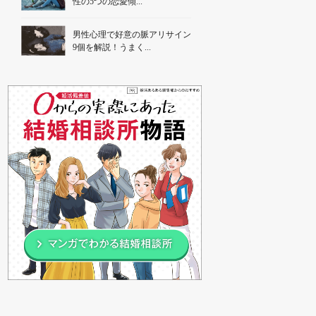
性の5つの恋愛傾...
男性心理で好意の脈アリサイン
9個を解説！うまく...