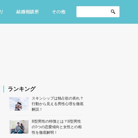
リ
結婚相談所
その他
セックスライフ
不倫・だめ男
感動
ランキング
スキンシップは独占欲の表れ？
行動から見える男性心理を徹底
解説！
B型男性の特徴とは？B型男性
の5つの恋愛傾向と女性との相
性を徹底解明！