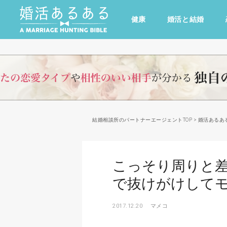
健康
婚活と結婚
その他
ドキドキ
仕事とキャリア
特集
心の処方箋
カルチャー・トレンド・芸能
結婚相談所のパートナーエージェントTOP
>
婚活あるあ
こっそり周りと
で抜けがけして
2017.12.20
マメコ