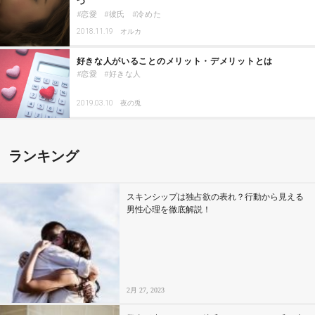
つ
恋愛
彼氏
冷めた
2018.11.19
オルカ
好きな人がいることのメリット・デメリットとは
恋愛
好きな人
2019.03.10
夜の兎
ランキング
スキンシップは独占欲の表れ？行動から見える
男性心理を徹底解説！
2月 27, 2023