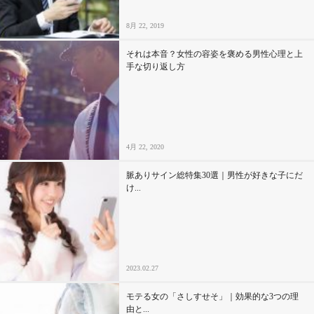
8月 22, 2019
それは本音？女性の容姿を褒める男性心理と上
手な切り返し方
4月 22, 2020
脈ありサイン総特集30選｜男性が好きな子にだ
け...
2023.02.27
モテる女の「さしすせそ」｜効果的な3つの理
由と...