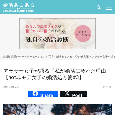
健康
婚活と結婚
恋愛の悩み
結婚相談所のパートナーエージェントTOP
>
婚活あるある
>
心の処方箋
>
アラサー女子が語る
出会い
アラサー女子が語る「私が婚活に疲れた理由」
合コン・街コン
【not非モテ女子の婚活処方箋#3】
2020.01.23
めあり
マッチングアプリ
Share
Post
結婚相談所
あるある