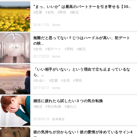
“まっ、いいか” は最高のパートナーを引き寄せる【30…
恋愛
女性
男性
婚活
2016.11.25
kanoa
無難だと思ってない？じつはハードルが高い、初デート
の映…
女性
初デート
男性
婚活
2017.02.03
kanoa
「いい相手がいない」という理由で立ち止まっているな
ら、…
出会い
恋愛
女性
男性
2017.03.17
kanoa
婚活に疲れたら試したい３つの気分転換
婚活
気分転換
疲れた
2018.09.19
松本果歩
彼の気持ちが分からない！彼の愛情が冷めているサイン4