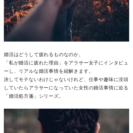
セックスライフ
不倫・だめ男
感動
心の処方箋
婚活はどうして疲れるものなのか。
「私が婚活に疲れた理由」をアラサー女子にインタビュ
カルチャー・トレンド・芸能
ーし、リアルな婚活事情を紐解きます。
決してモテないわけじゃないけれど、仕事や趣味に没頭
驚き
していたらアラサーになっていた女性の婚活事情に迫る
「婚活処方箋」シリーズ。