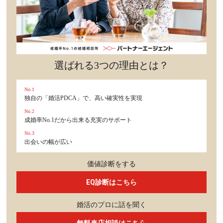
選ばれる3つの理由とは？
No.1
独自の「婚活PDCA」で、高い確実性を実現
No.2
成婚率No.1だから出来る充実のサポート
No.3
出会いの幅が広い
価値診断をする
EQ診断はこちら
婚活のプロに話を聞く
無料来店相談はこちら