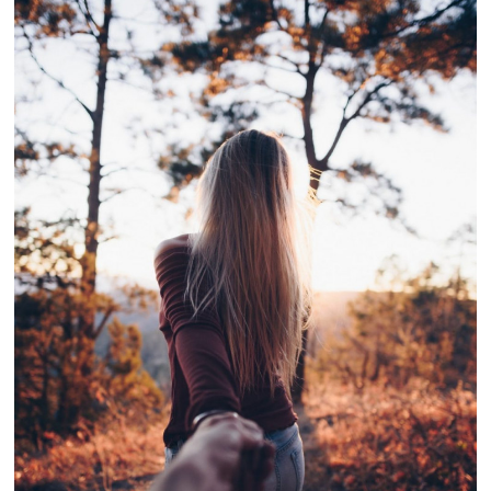
その他
ドキドキ
仕事とキャリア
特集
占い・診断
ファッション・美容
グルメ
趣味・旅行