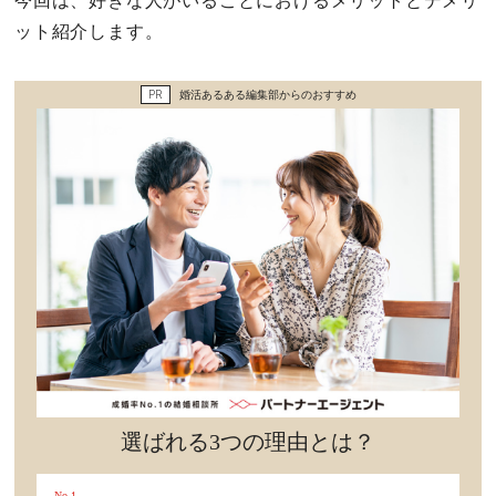
今回は、好きな人がいることにおけるメリットとデメリ
セックスライフ
ット紹介します。
不倫・だめ男
PR
婚活あるある編集部からのおすすめ
感動
心の処方箋
カルチャー・トレンド・芸能
驚き
選ばれる3つの理由とは？
No.1