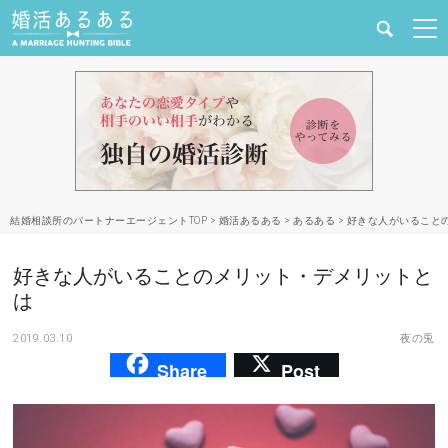
健康
婚活と結婚
恋愛の悩み
結婚相談所のパートナーエージェントTOP
>
婚活あるある
>
あるある
>
好きな人がいること
出会い
好きな人がいることのメリット・デメリットと
合コン・街コン
は
2019.03.10
夜の兎
マッチングアプリ
Share
Post
結婚相談所
あるある