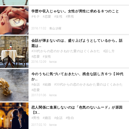
学歴や収入じゃない。女性が男性に求める８つのこと
モテ
恋愛
女性
男性
2016.11.02
青山 沙羅
会話が弾まないのは、盛り上げようとしているから。話
題は…
30代からの恋のかさねかた愛のはぐくみかた
話し方
恋愛
女性
2016.12.09
kanoa
今のうちに気づいておきたい、残念な話し方６つ【30代
か…
会話
結婚
30代からの恋のかさねかた愛のはぐくみかた
恋愛
2017.01.06
kanoa
恋人関係に進展しないのは「色気のないムード」が原因
【3…
男性
婚活
会話
告白
2017.02.10
kanoa