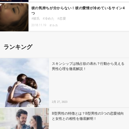
彼の気持ちが分からない！彼の愛情が冷めているサイン4
つ
彼氏
冷めた
恋愛
2018.11.19
オルカ
ランキング
スキンシップは独占欲の表れ？行動から見える
男性心理を徹底解説！
2月 27, 2023
B型男性の特徴とは？B型男性の5つの恋愛傾向
と女性との相性を徹底解明！