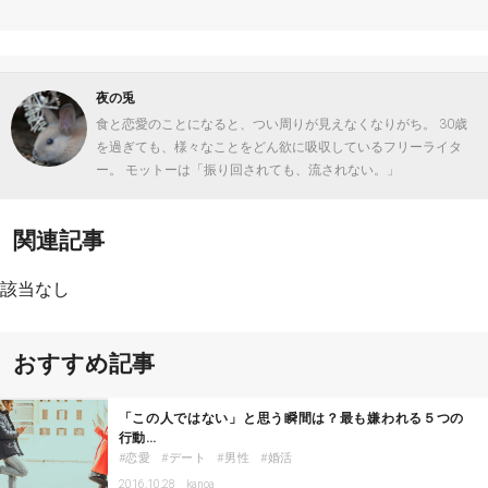
夜の兎
食と恋愛のことになると、つい周りが見えなくなりがち。 30歳
を過ぎても、様々なことをどん欲に吸収しているフリーライタ
ー。 モットーは「振り回されても、流されない。」
関連記事
該当なし
おすすめ記事
「この人ではない」と思う瞬間は？最も嫌われる５つの
行動…
恋愛
デート
男性
婚活
2016.10.28
kanoa