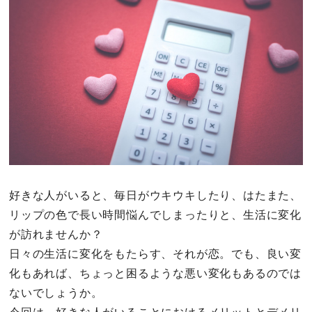
その他
ドキドキ
仕事とキャリア
特集
占い・診断
好きな人がいると、毎日がウキウキしたり、はたまた、
リップの色で長い時間悩んでしまったりと、生活に変化
ファッション・美容
が訪れませんか？
グルメ
日々の生活に変化をもたらす、それが恋。でも、良い変
化もあれば、ちょっと困るような悪い変化もあるのでは
趣味・旅行
ないでしょうか。