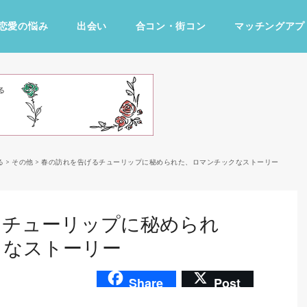
恋愛の悩み
出会い
合コン・街コン
マッチングアプ
占い・診断
ファッション・美容
グルメ
趣味・旅行
る
>
その他
>
春の訪れを告げるチューリップに秘められた、ロマンチックなストーリー
るチューリップに秘められ
クなストーリー
Share
Post