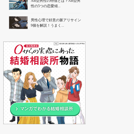
AB型男性の特徴とは？AB型男
性の5つの恋愛傾...
男性心理で好意の脈アリサイン
9個を解説！うまく...