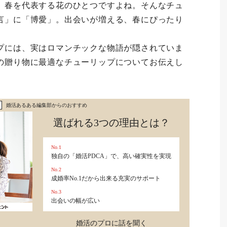
。春を代表する花のひとつですよね。そんなチュ
言」に「博愛」。出会いが増える、春にぴったり
プには、実はロマンチックな物語が隠されていま
の贈り物に最適なチューリップについてお伝えし
婚活あるある編集部からのおすすめ
選ばれる3つの理由とは？
No.1
独自の「婚活PDCA」で、高い確実性を実現
No.2
成婚率No.1だから出来る充実のサポート
No.3
出会いの幅が広い
婚活のプロに話を聞く