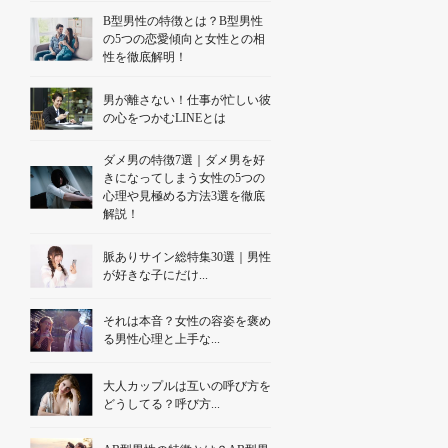
B型男性の特徴とは？B型男性
の5つの恋愛傾向と女性との相
性を徹底解明！
男が離さない！仕事が忙しい彼
の心をつかむLINEとは
ダメ男の特徴7選｜ダメ男を好
きになってしまう女性の5つの
心理や見極める方法3選を徹底
解説！
脈ありサイン総特集30選｜男性
が好きな子にだけ...
それは本音？女性の容姿を褒め
る男性心理と上手な...
大人カップルは互いの呼び方を
どうしてる？呼び方...