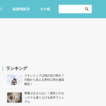
リ
結婚相談所
その他
セックスライフ
不倫・だめ男
感動
ランキング
スキンシップは独占欲の表れ？
行動から見える男性心理を徹底
解説！
興奮が止まらない！彼氏とのセ
ックスを盛り上げる基本マニュ
アル