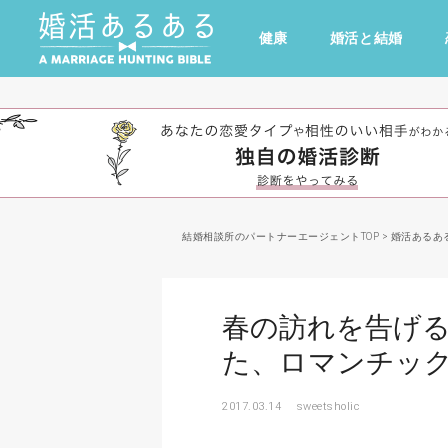
健康
婚活と結婚
その他
ドキドキ
仕事とキャリア
特集
心の処方箋
カルチャー・トレンド・芸能
結婚相談所のパートナーエージェントTOP
>
婚活あるあ
春の訪れを告げ
た、ロマンチッ
2017.03.14
sweetsholic