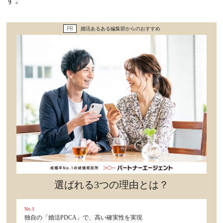
す。
セックスライフ
PR
婚活あるある編集部からのおすすめ
不倫・だめ男
感動
心の処方箋
カルチャー・トレンド・芸能
驚き
選ばれる3つの理由とは？
No.1
独自の「婚活PDCA」で、高い確実性を実現