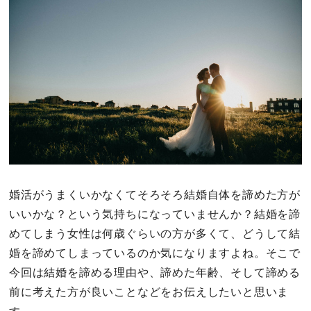
その他
ドキドキ
仕事とキャリア
特集
占い・診断
婚活がうまくいかなくてそろそろ結婚自体を諦めた方が
いいかな？という気持ちになっていませんか？結婚を諦
ファッション・美容
めてしまう女性は何歳ぐらいの方が多くて、どうして結
グルメ
婚を諦めてしまっているのか気になりますよね。そこで
今回は結婚を諦める理由や、諦めた年齢、そして諦める
趣味・旅行
前に考えた方が良いことなどをお伝えしたいと思いま