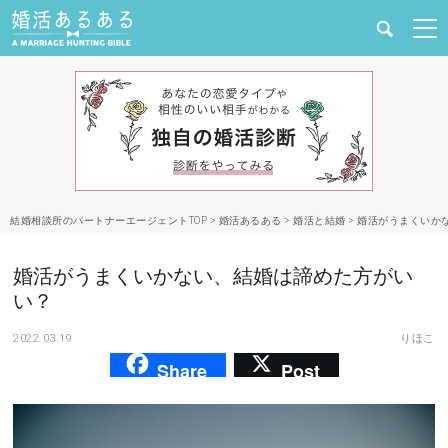
健康
婚活と結婚
恋愛の悩み
結婚相談所のパートナーエージェントTOP
>
婚活あるある
>
婚活と結婚
>
婚活がうまくいか
出会い
婚活がうまくいかない、結婚は諦めた方がい
合コン・街コン
い？
2022.03.19
りほこ
マッチングアプリ
Share
Post
結婚相談所
あるある