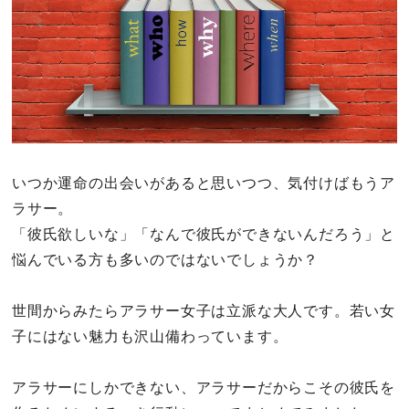
その他
ドキドキ
仕事とキャリア
いつか運命の出会いがあると思いつつ、気付けばもうア
特集
ラサー。
「彼氏欲しいな」「なんで彼氏ができないんだろう」と
占い・診断
悩んでいる方も多いのではないでしょうか？
ファッション・美容
世間からみたらアラサー女子は立派な大人です。若い女
グルメ
子にはない魅力も沢山備わっています。
趣味・旅行
アラサーにしかできない、アラサーだからこその彼氏を