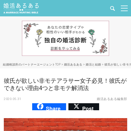
健康
婚活と結婚
恋愛の悩み
結婚相談所のパートナーエージェントTOP
>
婚活あるある
>
婚活と結婚
>
彼氏が欲しい非モ
出会い
彼氏が欲しい非モテアラサー女子必見！彼氏が
合コン・街コン
できない理由4つと非モテ解消法
2020.05.31
婚活あるある編集部
マッチングアプリ
Share
Post
結婚相談所
あるある