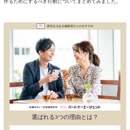
作るためにするべき行動についてまとめてみました。
セックスライフ
不倫・だめ男
PR
婚活あるある編集部からのおすすめ
感動
心の処方箋
カルチャー・トレンド・芸能
驚き
選ばれる3つの理由とは？