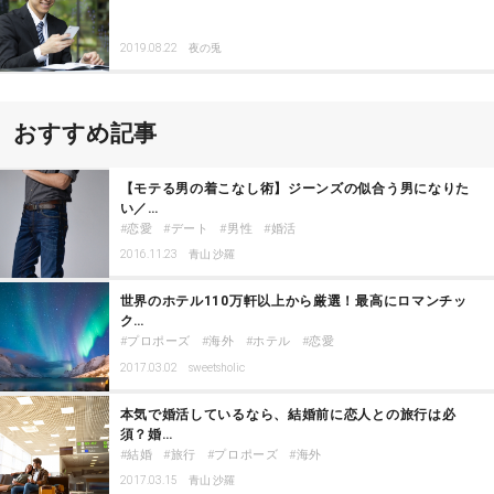
2019.08.22
夜の兎
おすすめ記事
【モテる男の着こなし術】ジーンズの似合う男になりた
い／…
恋愛
デート
男性
婚活
2016.11.23
青山 沙羅
世界のホテル110万軒以上から厳選！最高にロマンチッ
ク…
プロポーズ
海外
ホテル
恋愛
2017.03.02
sweetsholic
本気で婚活しているなら、結婚前に恋人との旅行は必
須？婚…
結婚
旅行
プロポーズ
海外
2017.03.15
青山 沙羅