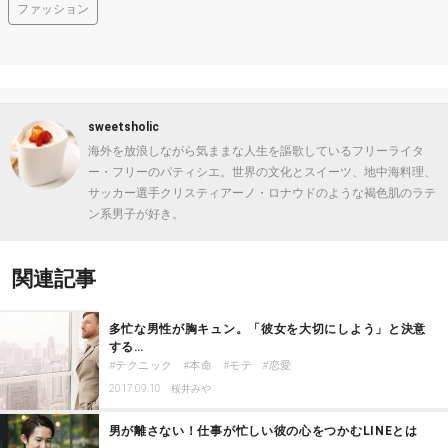
ファッション
sweetsholic
海外を放浪しながら気ままな人生を謳歌しているフリーライタ
ー・フリーのパティシエ。世界の文化とスイーツ、地中海料理、
サッカー選手クリスティアーノ・ロナウドのような褐色肌のラテ
ン系男子が好き。
関連記事
多忙な男性が胸キュン。「彼女を大切にしよう」と決意
する…
テクニック
本命
モテ
恋愛
2017.09.10
桜井みや
男が離さない！仕事が忙しい彼の心をつかむLINEとは