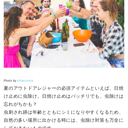
その他
ドキドキ
仕事とキャリア
特集
占い・診断
Photo by
shtterstock
夏のアウトドアレジャーの必須アイテムといえば、日焼
ファッション・美容
け止めに虫除け。日焼け止めはバッチリでも、虫除けは
グルメ
忘れがちかも？
虫刺され跡は年齢とともにシミになりやすくなるため、
趣味・旅行
自然の多い場所に出かける時には、虫除け対策も万全に