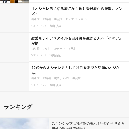
【オシャレ男になる着こなし術】普段着から脱却。メン
ズ・…
男性
婚活
結婚
ファッション
2017.04.26
青山 沙羅
恋愛もライフスタイルも自分流を生きる人へ「イケア」
が提…
恋愛
女性
デート
男性
2017.02.09
林美由紀
50代からオシャレ男として注目を浴びた話題のオジさ
ん、…
男性
婚活
おしゃれ
結婚
2017.03.29
青山 沙羅
ランキング
スキンシップは独占欲の表れ？行動から見える
男性心理を徹底解説！