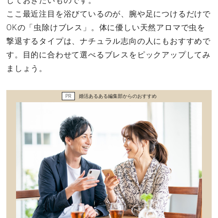
しておきたいものです。
セックスライフ
ここ最近注目を浴びているのが、腕や足につけるだけで
OKの「虫除けブレス」。体に優しい天然アロマで虫を
不倫・だめ男
撃退するタイプは、ナチュラル志向の人にもおすすめで
す。目的に合わせて選べるブレスをピックアップしてみ
感動
ましょう。
心の処方箋
PR
婚活あるある編集部からのおすすめ
カルチャー・トレンド・芸能
驚き