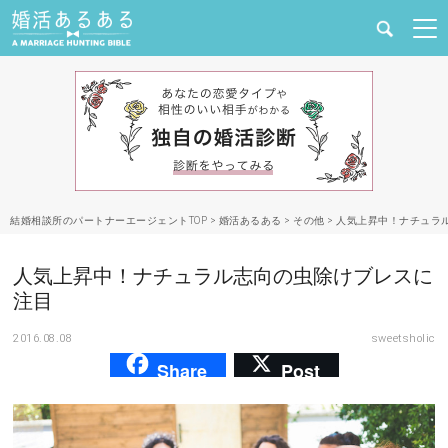
健康
婚活と結婚
恋愛の悩み
結婚相談所のパートナーエージェントTOP
>
婚活あるある
>
その他
>
人気上昇中！ナチュラ
出会い
人気上昇中！ナチュラル志向の虫除けブレスに
合コン・街コン
注目
2016.08.08
sweetsholic
マッチングアプリ
Share
Post
結婚相談所
あるある