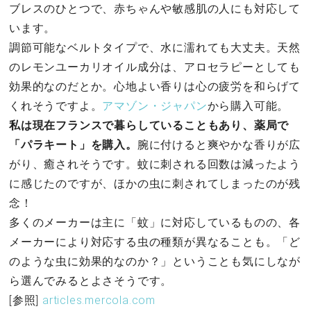
ブレスのひとつで、赤ちゃんや敏感肌の人にも対応して
います。
調節可能なベルトタイプで、水に濡れても大丈夫。天然
のレモンユーカリオイル成分は、アロセラピーとしても
効果的なのだとか。心地よい香りは心の疲労を和らげて
くれそうですよ。
アマゾン・ジャパン
から購入可能。
私は現在フランスで暮らしていることもあり、薬局で
「パラキート」を購入。
腕に付けると爽やかな香りが広
がり、癒されそうです。蚊に刺される回数は減ったよう
に感じたのですが、ほかの虫に刺されてしまったのが残
念！
多くのメーカーは主に「蚊」に対応しているものの、各
メーカーにより対応する虫の種類が異なることも。「ど
のような虫に効果的なのか？」ということも気にしなが
ら選んでみるとよさそうです。
[参照]
articles.mercola.com