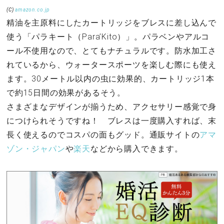
(C)
amazon.co.jp
精油を主原料にしたカートリッジをブレスに差し込んで
使う「パラキート（Para’Kito）」。パラベンやアルコ
ール不使用なので、とてもナチュラルです。防水加工さ
れているから、ウォータースポーツを楽しむ際にも使え
ます。30メートル以内の虫に効果的、カートリッジ1本
で約15日間の効果があるそう。
さまざまなデザインが揃うため、アクセサリー感覚で身
につけられそうですね！ ブレスは一度購入すれば、末
長く使えるのでコスパの面もグッド。通販サイトの
アマ
ゾン・ジャパン
や
楽天
などから購入できます。