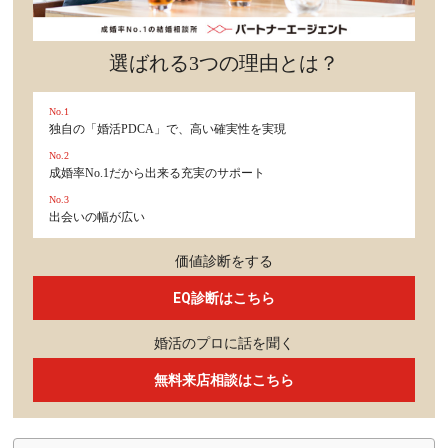
選ばれる3つの理由とは？
No.1
独自の「婚活PDCA」で、高い確実性を実現
No.2
成婚率No.1だから出来る充実のサポート
No.3
出会いの幅が広い
価値診断をする
EQ診断はこちら
婚活のプロに話を聞く
無料来店相談はこちら