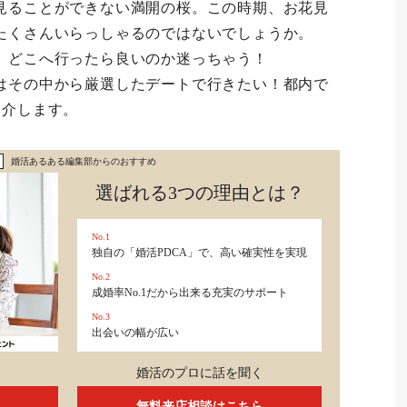
見ることができない満開の桜。この時期、お花見
たくさんいらっしゃるのではないでしょうか。
。どこへ行ったら良いのか迷っちゃう！
はその中から厳選したデートで行きたい！都内で
紹介します。
婚活あるある編集部からのおすすめ
選ばれる3つの理由とは？
No.1
独自の「婚活PDCA」で、高い確実性を実現
No.2
成婚率No.1だから出来る充実のサポート
No.3
出会いの幅が広い
婚活のプロに話を聞く
無料来店相談はこちら