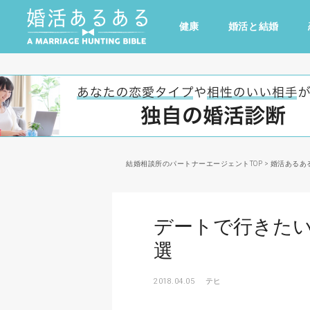
健康
婚活と結婚
その他
ドキドキ
仕事とキャリア
特集
心の処方箋
カルチャー・トレンド・芸能
結婚相談所のパートナーエージェントTOP
>
婚活あるあ
デートで行きたい
選
2018.04.05
テヒ