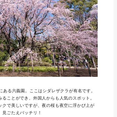
ろにある六義園。ここはシダレザクラが有名です。
みることができ、外国人からも人気のスポット。
ックで美しいですが、夜の桜も夜空に浮かび上が
、見ごたえバッチリ！