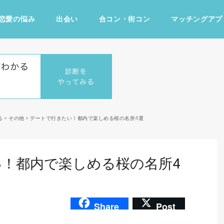
恋愛の悩み
出会い
合コン・街コン
マッチングアプ
占い・診断
ファッション・美容
グルメ
趣味・旅行
る
>
その他
>
デートで行きたい！都内で楽しめる桜の名所4選
！都内で楽しめる桜の名所4
Share
Post