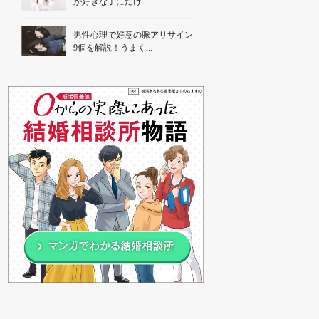
が好きな子にだけ...
男性心理で好意の脈アリサイン
9個を解説！うまく...