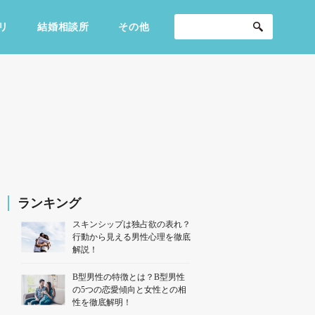
リ
結婚相談所
その他
セックスライフ
不倫・だめ男
感動
ランキング
スキンシップは独占欲の表れ？
行動から見える男性心理を徹底
解説！
B型男性の特徴とは？B型男性
の5つの恋愛傾向と女性との相
性を徹底解明！