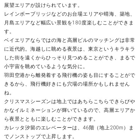
展望エリアが設けられています。
レインボーブリッジなどのお台場エリアや晴海、築地、
月島エリアなど幅広い景観を180度楽しむことができま
す。
ベイエリアならではの海と高層ビルのマッチングは非常
に近代的。海越しに眺める夜景は、東京というキラキラ
した街を遠くからひっそり見つめることができ、まるで
小宇宙を眺めているような気分に。
羽田空港から離発着する飛行機の姿も目にすることがで
きるから、飛行機好きにも穴場の場所かもしれません
ね。
クリスマスシーズンは地上ではあちらこちらできらびや
かなイルミネーションが輝いているので、高層エリアか
ら夜景とともに楽しむことができます。
カレッタ汐留のエレベーターは、46階（地上200m）ま
でノンストップで上昇します。