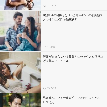
2月 27, 2023
B型男性の特徴とは？B型男性の5つの恋愛傾向
と女性との相性を徹底解明！
3月 1, 2023
興奮が止まらない！彼氏とのセックスを盛り上
げる基本マニュアル
4月 23, 2020
男が離さない！仕事が忙しい彼の心をつかむ
LINEとは