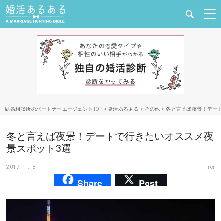
健康
婚活と結婚
恋愛の悩み
結婚相談所のパートナーエージェントTOP
>
婚活あるある
>
その他
>
冬と言えば夜景！デー
出会い
冬と言えば夜景！デートで行きたいオススメ夜
合コン・街コン
景スポット3選
2017.11.18
rei
マッチングアプリ
Share
Post
結婚相談所
あるある