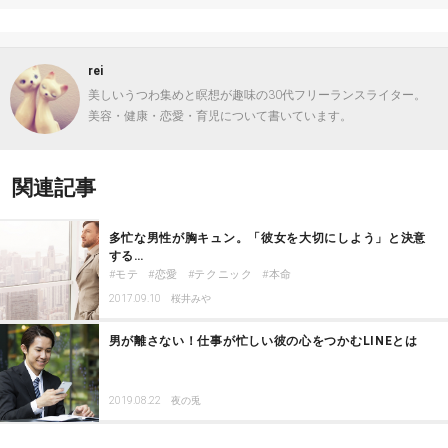
rei
美しいうつわ集めと瞑想が趣味の30代フリーランスライター。
美容・健康・恋愛・育児について書いています。
関連記事
多忙な男性が胸キュン。「彼女を大切にしよう」と決意
する…
モテ
恋愛
テクニック
本命
2017.09.10
桜井みや
男が離さない！仕事が忙しい彼の心をつかむLINEとは
2019.08.22
夜の兎