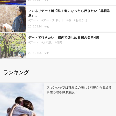
マンネリデート解消法！春になったら行きたい「非日常
感」…
デート
デートスポット
春
お出かけ
2018.03.14
テヒ
デートで行きたい！都内で楽しめる桜の名所4選
デート
お花見
都内
2018.04.05
テヒ
ランキング
スキンシップは独占欲の表れ？行動から見える
男性心理を徹底解説！