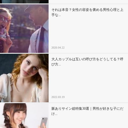
それは本音？女性の容姿を褒める男性心理と上
手な...
2020.04.22
大人カップルは互いの呼び方をどうしてる？呼
び方...
2022.03.19
脈ありサイン総特集30選｜男性が好きな子にだ
け...