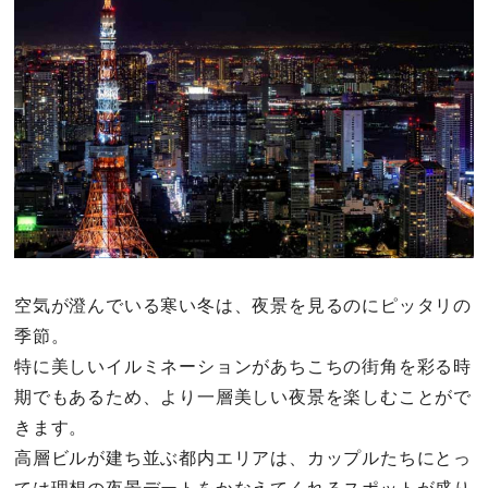
その他
ドキドキ
仕事とキャリア
特集
占い・診断
空気が澄んでいる寒い冬は、夜景を見るのにピッタリの
季節。
ファッション・美容
特に美しいイルミネーションがあちこちの街角を彩る時
グルメ
期でもあるため、より一層美しい夜景を楽しむことがで
きます。
趣味・旅行
高層ビルが建ち並ぶ都内エリアは、カップルたちにとっ