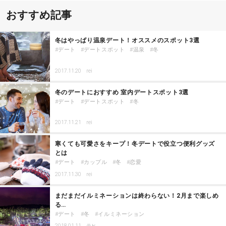
おすすめ記事
冬はやっぱり温泉デート！オススメのスポット3選
デート
デートスポット
温泉
冬
2017.11.20
rei
冬のデートにおすすめ 室内デートスポット3選
デート
デートスポット
冬
2017.11.21
rei
寒くても可愛さをキープ！冬デートで役立つ便利グッズ
とは
デート
カップル
冬
恋愛
2017.11.30
rei
まだまだイルミネーションは終わらない！2月まで楽しめ
る…
デート
冬
イルミネーション
2018.01.11
テヒ